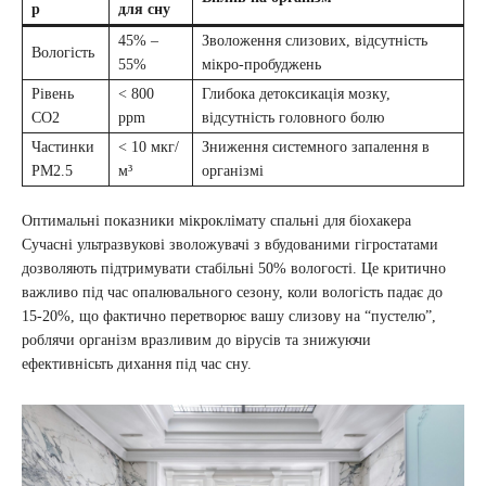
р
для сну
45% –
Зволоження слизових, відсутність
Вологість
55%
мікро-пробуджень
Рівень
< 800
Глибока детоксикація мозку,
CO2
ppm
відсутність головного болю
Частинки
< 10 мкг/
Зниження системного запалення в
PM2.5
м³
організмі
Оптимальні показники мікроклімату спальні для біохакера
Сучасні ультразвукові зволожувачі з вбудованими гігростатами
дозволяють підтримувати стабільні 50% вологості. Це критично
важливо під час опалювального сезону, коли вологість падає до
15-20%, що фактично перетворює вашу слизову на “пустелю”,
роблячи організм вразливим до вірусів та знижуючи
ефективнісьть дихання під час сну.