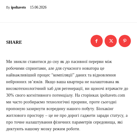
15.06.2026
ipoltavets
By
SHARE
Ми звикли ставитися до сну як до пасивної перерви між
робочими спринтами, але для сучасного новатора це
найважливіший процес “компіляції” даних та відновлення
нейронних зв’язків. Якщо ваша квартира не налаштована як
високотехнологічний хаб для регенерації, ви щоночі втрачаєте до
30% свого когнітивного потенціалу. На сторінках ipoltavets.com
ми часто розбираємо технологічні прориви, проте сьогодні
пропоную зазирнути всередину нашого побуту. Біохакінг
житлового простору – це не про дорогі гаджети заради статусу, а
про точне налаштування фізичних параметрів середовища, які
диктують нашому мозку режим роботи.