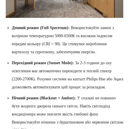
Денний режим (Full Spectrum):
Використовуйте лампи з
колірною температурою 5000-6500К та високим індексом
передачі кольору (CRI > 90). Це стимулює вироблення
кортизолу та серотоніну, забезпечуючи енергію.
Перехідний режим (Sunset Mode):
За 2-3 години до сну
освітлення має автоматично переходити в теплий спектр
(2200-2700К). Розумні системи на кшталт Philips Hue або Aqara
дозволяють автоматизувати цей процес за розкладом.
Нічний режим (Blackout + Amber):
У спальні не повинно
бути жодного джерела синього світла. Навіть світлодіод
кондиціонера може знизити якість глибокої фази.
Використовуйте нічники з бурштиновим або червоним світлом