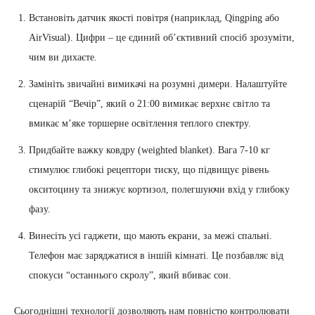
Встановіть датчик якості повітря (наприклад, Qingping або
AirVisual). Цифри – це єдиний об’єктивний спосіб зрозуміти,
чим ви дихаєте.
Замініть звичайні вимикачі на розумні димери. Налаштуйте
сценарій “Вечір”, який о 21:00 вимикає верхнє світло та
вмикає м’яке торшерне освітлення теплого спектру.
Придбайте важку ковдру (weighted blanket). Вага 7-10 кг
стимулює глибокі рецептори тиску, що підвищує рівень
окситоцину та знижує кортизол, полегшуючи вхід у глибоку
фазу.
Винесіть усі гаджети, що мають екрани, за межі спальні.
Телефон має заряджатися в іншій кімнаті. Це позбавляє від
спокуси “останнього скролу”, який вбиває сон.
Сьогоднішні технології дозволяють нам повністю контролювати