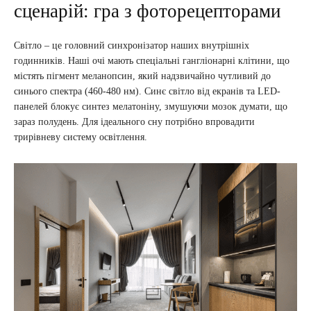
сценарій: гра з фоторецепторами
Світло – це головний синхронізатор наших внутрішніх
годинників. Наші очі мають спеціальні гангліонарні клітини, що
містять пігмент меланопсин, який надзвичайно чутливий до
синього спектра (460-480 нм). Синє світло від екранів та LED-
панелей блокує синтез мелатоніну, змушуючи мозок думати, що
зараз полудень. Для ідеального сну потрібно впровадити
трирівневу систему освітлення.