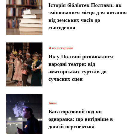
Історія бібліотек Полтави: як
змінювалися місця для читання
від земських часів до
сьогодення
Я культурний
Як у Полтаві розвивалися
народні театри: від
аматорських гуртків до
сучасних сцен
Інше
Багаторазовий под чи
одноразка: що вигідніше в
довгій перспективі