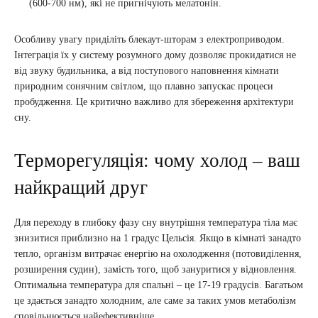
(600-700 нм), які не пригнічують мелатонін.
Особливу увагу приділіть блекаут-шторам з електроприводом.
Інтеграція їх у систему розумного дому дозволяє прокидатися не
від звуку будильника, а від поступового наповнення кімнати
природним сонячним світлом, що плавно запускає процеси
пробудження. Це критично важливо для збереження архітектури
сну.
Терморегуляція: чому холод – ваш
найкращий друг
Для переходу в глибоку фазу сну внутрішня температура тіла має
знизитися приблизно на 1 градус Цельсія. Якщо в кімнаті занадто
тепло, організм витрачає енергію на охолодження (потовиділення,
розширення судин), замість того, щоб зануритися у відновлення.
Оптимальна температура для спальні – це 17-19 градусів. Багатьом
це здається занадто холодним, але саме за таких умов метаболізм
сповільнюється найефективніше.