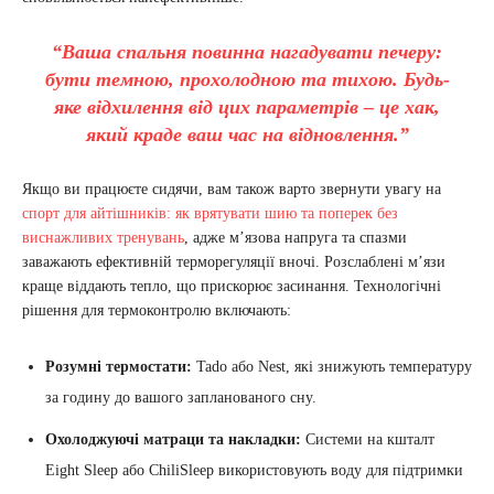
“Ваша спальня повинна нагадувати печеру:
бути темною, прохолодною та тихою. Будь-
яке відхилення від цих параметрів – це хак,
який краде ваш час на відновлення.”
Якщо ви працюєте сидячи, вам також варто звернути увагу на
спорт для айтішників: як врятувати шию та поперек без
виснажливих тренувань
, адже м’язова напруга та спазми
заважають ефективній терморегуляції вночі. Розслаблені м’язи
краще віддають тепло, що прискорює засинання. Технологічні
рішення для термоконтролю включають:
Розумні термостати:
Tado або Nest, які знижують температуру
за годину до вашого запланованого сну.
Охолоджуючі матраци та накладки:
Системи на кшталт
Eight Sleep або ChiliSleep використовують воду для підтримки