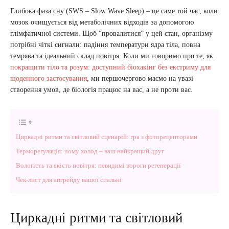
Глибока фаза сну (SWS – Slow Wave Sleep) – це саме той час, коли
мозок очищується від метаболічних відходів за допомогою
глімфатичної системи. Щоб “провалитися” у цей стан, організму
потрібні чіткі сигнали: падіння температури ядра тіла, повна
темрява та ідеальний склад повітря. Коли ми говоримо про те, як
покращити тіло та розум: доступний біохакінг без екстриму для
щоденного застосування
, ми першочергово маємо на увазі
створення умов, де біологія працює на вас, а не проти вас.
Циркадні ритми та світловий сценарій: гра з фоторецепторами
Терморегуляція: чому холод – ваш найкращий друг
Вологість та якість повітря: невидимі вороги регенерації
Чек-лист для апгрейду вашої спальні
Циркадні ритми та світловий