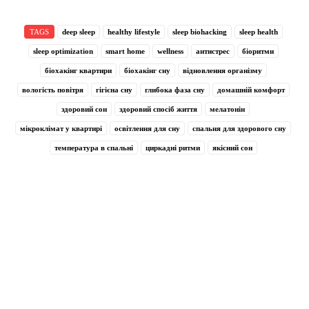
TAGS
deep sleep
healthy lifestyle
sleep biohacking
sleep health
sleep optimization
smart home
wellness
антистрес
біоритми
біохакінг квартири
біохакінг сну
відновлення організму
вологість повітря
гігієна сну
глибока фаза сну
домашній комфорт
здоровий сон
здоровий спосіб життя
мелатонін
мікроклімат у квартирі
освітлення для сну
спальня для здорового сну
температура в спальні
циркадні ритми
якісний сон