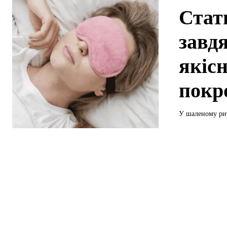
Стат
завд
якіс
покр
У шаленому рит