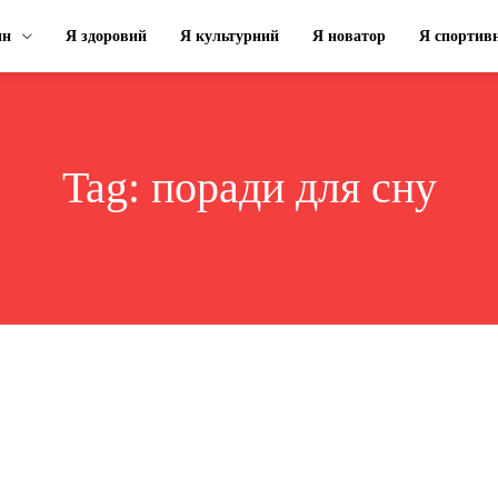
ин
Я здоровий
Я культурний
Я новатор
Я спортив
Tag:
поради для сну