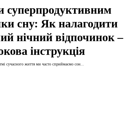
и суперпродуктивним
яки сну: Як налагодити
ний нічний відпочинок –
окова інструкція
мі сучасного життя ми часто сприймаємо сон...