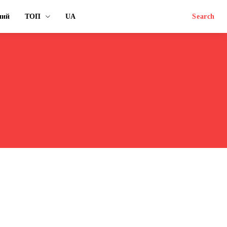
ний
ТОП
UA
Search