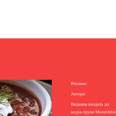
Реклама
Автори
Видання входить до
медіа-групи
MistoOnli