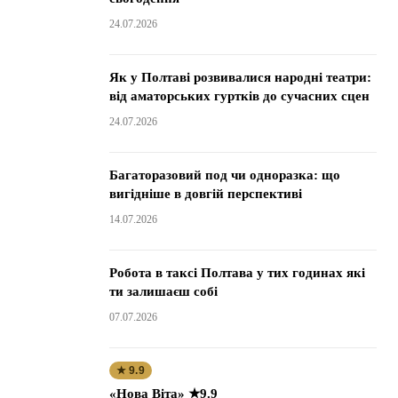
24.07.2026
Як у Полтаві розвивалися народні театри:
від аматорських гуртків до сучасних сцен
24.07.2026
Багаторазовий под чи одноразка: що
вигідніше в довгій перспективі
14.07.2026
Робота в таксі Полтава у тих годинах які
ти залишаєш собі
07.07.2026
★ 9.9
«Нова Віта» ★9.9