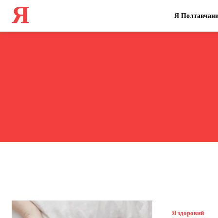
Я
Я Полтавчан
Я здоровий