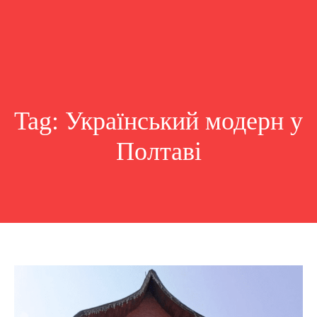
Tag:
Український модерн у
Полтаві