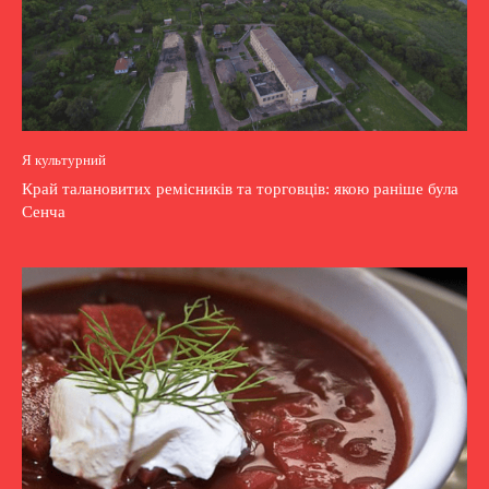
Я культурний
Край талановитих ремісників та торговців: якою раніше була
Сенча