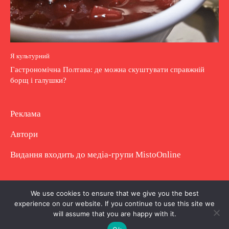
Я культурний
Гастрономічна Полтава: де можна скуштувати справжній
борщ і галушки?
Реклама
Автори
Видання входить до медіа-групи
MistoOnline
Copyright © Повне використання матеріалу
We use cookies to ensure that we give you the best
experience on our website. If you continue to use this site we
заборонено. Частково можна з гіперпосиланням.
will assume that you are happy with it.