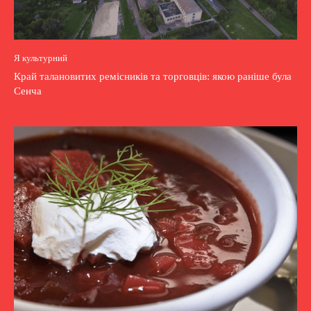
Я культурний
Край талановитих ремісників та торговців: якою раніше була
Сенча