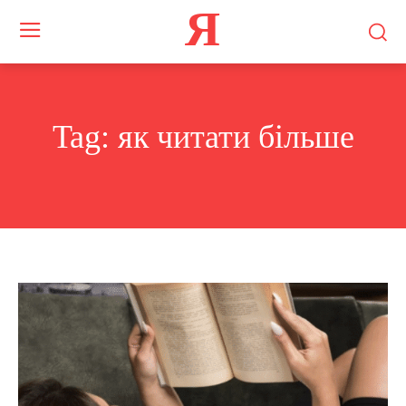
Я
Tag:
як читати більше