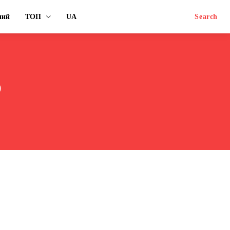
ний
ТОП
UA
Search
р