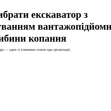
ибрати екскаватор з
уванням вантажопідйомн
либини копання
ра — один із ключових етапів при організації...