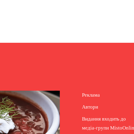
Реклама
Автори
Видання входить до
медіа-групи
MistoOnli