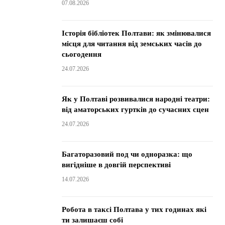
07.08.2026
Історія бібліотек Полтави: як змінювалися
місця для читання від земських часів до
сьогодення
24.07.2026
Як у Полтаві розвивалися народні театри:
від аматорських гуртків до сучасних сцен
24.07.2026
Багаторазовий под чи одноразка: що
вигідніше в довгій перспективі
14.07.2026
Робота в таксі Полтава у тих годинах які
ти залишаєш собі