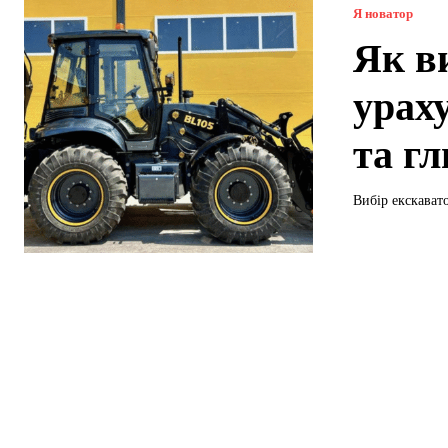
Я новатор
Як в
урах
та г
Вибір екскавато