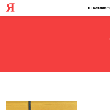
Я
Я Полтавчан