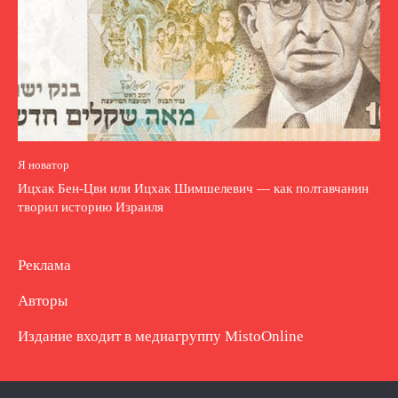
Я новатор
Ицхак Бен-Цви или Ицхак Шимшелевич — как полтавчанин
творил историю Израиля
Реклама
Авторы
Издание входит в медиагруппу
MistoOnline