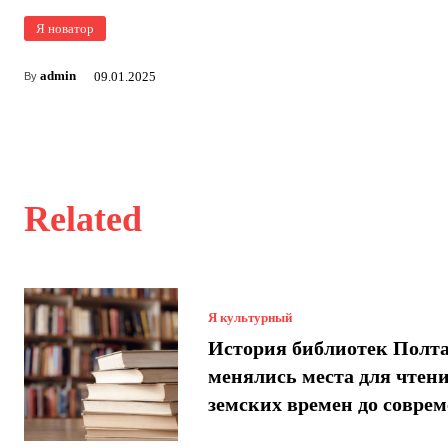
Я новатор
admin
09.01.2025
By
Related
Я культурный
История библиотек Полт
менялись места для чтени
земских времен до совре