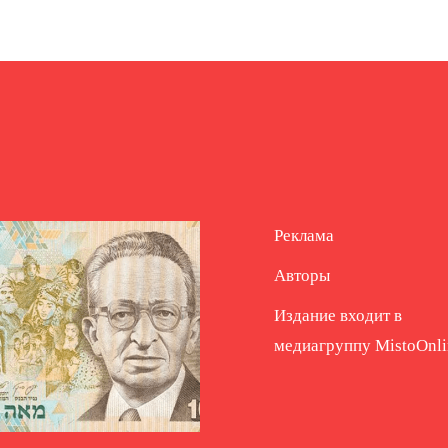
Реклама
Авторы
Издание входит в
медиагруппу
MistoOnli