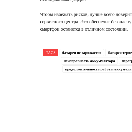
Чтобы избежать рисков, лучше всего довер
сервисного центра. Это обеспечит безопасну
смартфон останется в отличном состоянии.
TAGS
батарея не заряжается
батарея теря
неисправность аккумулятора
перег
продолжительность работы аккумуля