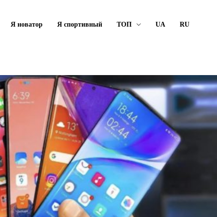
Я новатор
Я спортивный
ТОП
UA
RU