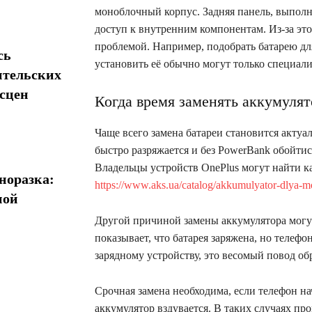
моноблочный корпус. Задняя панель, выполн
доступ к внутренним компонентам. Из-за это
проблемой. Например, подобрать батарею для
сь
установить её обычно могут только специал
ительских
сцен
Когда время заменять аккумулят
Чаще всего замена батареи становится актуа
быстро разряжается и без PowerBank обойти
Владельцы устройств OnePlus могут найти к
норазка:
https://www.aks.ua/catalog/akkumulyator-dlya-m
ной
Другой причиной замены аккумулятора могу
показывает, что батарея заряжена, но телеф
зарядному устройству, это весомый повод об
Срочная замена необходима, если телефон на
аккумулятор вздувается. В таких случаях п