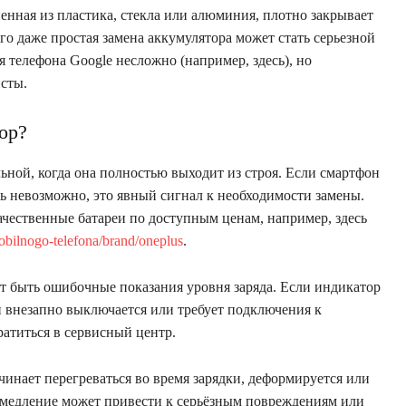
енная из пластика, стекла или алюминия, плотно закрывает
го даже простая замена аккумулятора может стать серьезной
 телефона Google несложно (например, здесь), но
исты.
ор?
льной, когда она полностью выходит из строя. Если смартфон
сь невозможно, это явный сигнал к необходимости замены.
ачественные батареи по доступным ценам, например, здесь
obilnogo-telefona/brand/oneplus
.
т быть ошибочные показания уровня заряда. Если индикатор
он внезапно выключается или требует подключения к
ратиться в сервисный центр.
чинает перегреваться во время зарядки, деформируется или
ромедление может привести к серьёзным повреждениям или