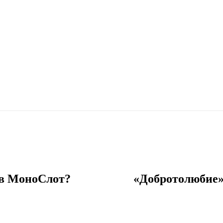
 в МоноСлот?
«Добротолюбие»