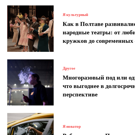
Я культурный
Как в Полтаве развивали
народные театры: от люб
кружков до современных 
Другое
Многоразовый под или од
что выгоднее в долгосроч
перспективе
Я новатор