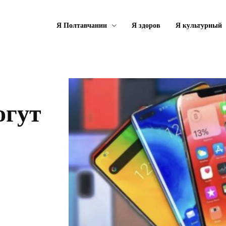
Я Полтавчанин
Я здоров
Я культурный
огут