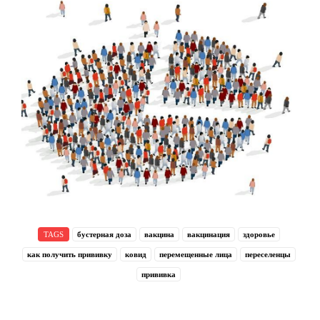
TAGS
бустерная доза
вакцина
вакцинация
здоровье
как получить прививку
ковид
перемещенные лица
переселенцы
прививка