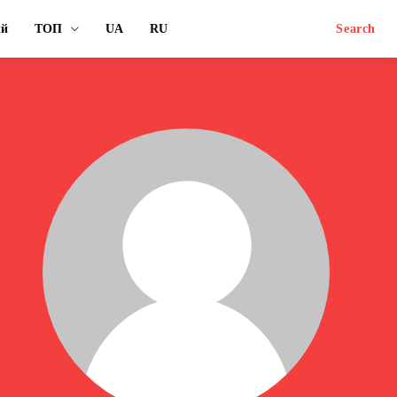
ый
ТОП
UA
RU
Search