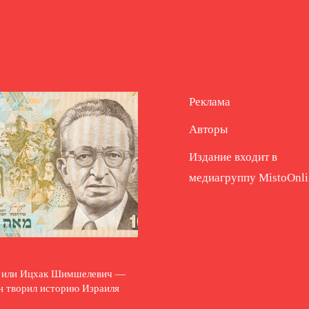
Реклама
Авторы
Издание входит в
медиагруппу
MistoOnli
и или Ицхак Шимшелевич —
н творил историю Израиля