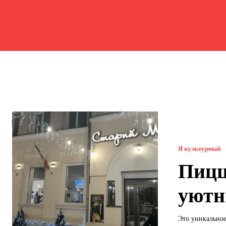
Я культурный
Пицц
уютн
Это уникальное