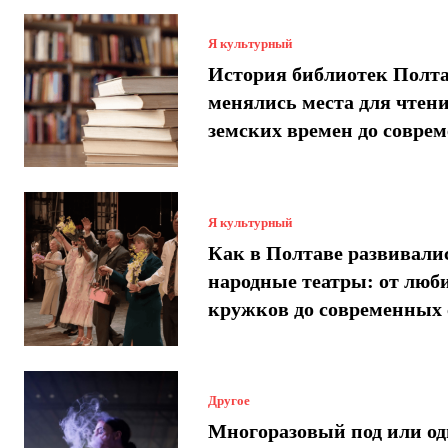
Я культурный
История библиотек Полт
менялись места для чтени
земских времен до совре
Я культурный
Как в Полтаве развивали
народные театры: от люб
кружков до современных 
Другое
Многоразовый под или од