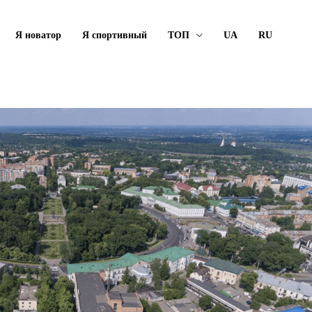
Я новатор
Я спортивный
ТОП
UA
RU