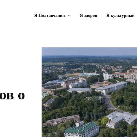
Я Полтавчанин
Я здоров
Я культурный
ов о