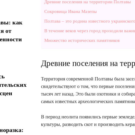
Древние поселения на территории Полтавы
Сокровища Ивана Мазепы
Полтава – это родина известного украинског
авы: как
я от
В течение веков через город проходили важн
менности
Множество исторических памятников
Древние поселения на тер
сь
Территория современной Полтавы была засел
ительских
свидетельствуют о том, что первые поселения
сцен
тысяч лет назад. Это были охотники и собир
самых известных археологических памятников
В период неолита появились первые земледе
культуры, разводить скот и производить кер
норазка: