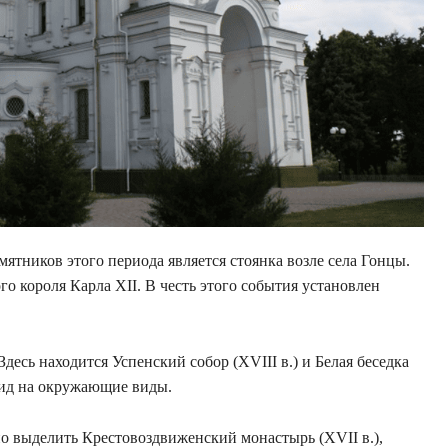
ятников этого периода является стоянка возле села Гонцы.
о короля Карла XII. В честь этого события установлен
десь находится Успенский собор (XVIII в.) и Белая беседка
вид на окружающие виды.
о выделить Крестовоздвиженский монастырь (XVII в.),