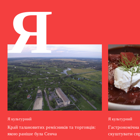
Я
Я культурний
Я культурний
Край талановитих ремісників та торговців:
Гастрономічна
якою раніше була Сенча
скуштувати сп