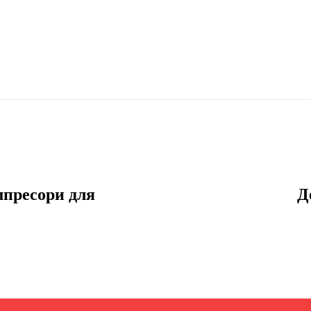
пресори для
Д