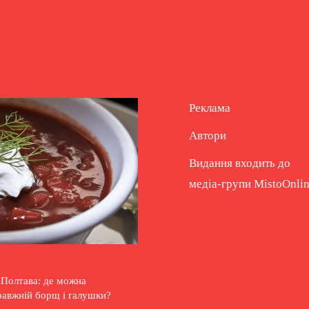
Реклама
Автори
Видання входить до
медіа-групи
MistoOnli
 Полтава: де можна
равжній борщ і галушки?