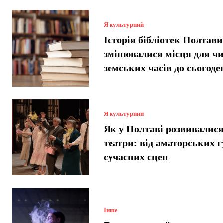
Я культурний
Історія бібліотек Полтави
змінювалися місця для чи
земських часів до сьогоде
Я культурний
Як у Полтаві розвивалися
театри: від аматорських г
сучасних сцен
Інше