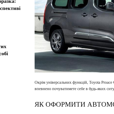
оразка:
рспективі
тих
собі
Окрім універсальних функцій, Toyota Proace 
впевнено почуватимете себе в будь-яких ситу
ЯК ОФОРМИТИ АВТОМО