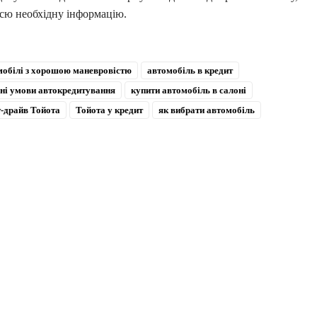
 всю необхідну інформацію.
мобілі з хорошою маневровістю
автомобіль в кредит
дні умови автокредитування
купити автомобіль в салоні
т-драйв Тойота
Тойота у кредит
як вибрати автомобіль