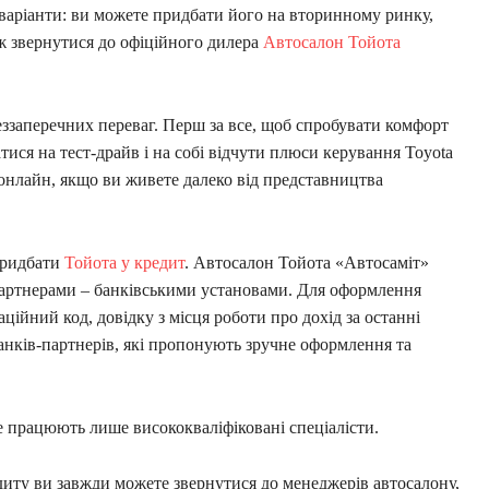
варіанти: ви можете придбати його на вторинному ринку,
 ж звернутися до офіційного дилера
Автосалон Тойота
беззаперечних переваг. Перш за все, щоб спробувати комфорт
тися на тест-драйв і на собі відчути плюси керування Toyota
 онлайн, якщо ви живете далеко від представництва
придбати
Тойота у кредит
. Автосалон Тойота «Автосаміт»
артнерами – банківськими установами. Для оформлення
ційний код, довідку з місця роботи про дохід за останні
анків-партнерів, які пропонують зручне оформлення та
е працюють лише висококваліфіковані спеціалісти.
иту ви завжди можете звернутися до менеджерів автосалону,