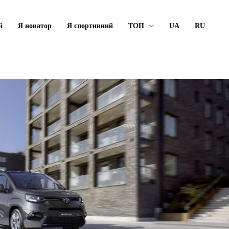
й
Я новатор
Я спортивний
ТОП
UA
RU