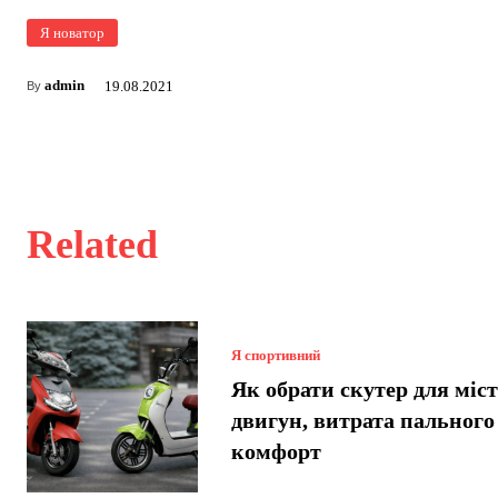
Я новатор
admin
19.08.2021
By
Related
Я спортивний
Як обрати скутер для міст
двигун, витрата пального
комфорт