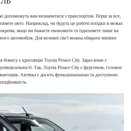
ІЛЬ
 які допоможуть вам визначитися з транспортом. Перш за все,
атимете авто. Наприклад, чи будуть це робочі поїздки в межах
. Зокрема, якщо ви бажаєте економити та їздитимете лише на
ного автомобіля. Для великої сім’ї можна обирати мінівен
бізнесу є кросовери Toyota Proace City. Зараз вони є
ніверсальності. Так, Toyota Proace City є фургоном, головне
вантажів. Автівка є досить функціональною та доступною.
опідйомність.