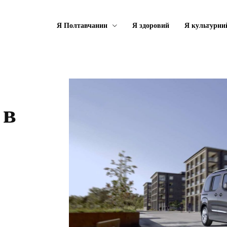
Я Полтавчанин
Я здоровий
Я культурни
 в