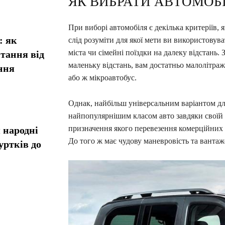
ЯК ВИБРАТИ АВТОМОБ
При виборі автомобіля є декілька критеріїв,
: як
слід розуміти для якої мети ви використовув
міста чи сімейні поїздки на далеку відстань
тання від
маленьку відстань, вам достатньо малолітраж
ння
або ж мікроавтобус.
Однак, найбільш універсальним варіантом для 
найпопулярнішим класом авто завдяки своїй у
призначення якого перевезення комерційних 
 народні
До того ж має чудову маневровість та вантаж
уртків до