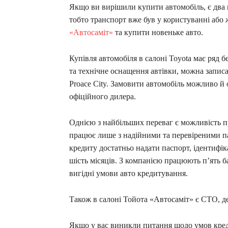
Якщо ви вирішили купити автомобіль, є два 
тобто транспорт вже був у користуванні або
«Автосаміт»
та купити новеньке авто.
Купівля автомобіля в салоні Toyota має ряд 
та технічне оснащення автівки, можна записа
Proace City. Замовити автомобіль можливо й
офіційного дилера.
Однією з найбільших переваг є можливість 
працює лише з надійними та перевіреними п
кредиту достатньо надати паспорт, ідентифіка
шість місяців. З компанією працюють п’ять б
вигідні умови авто кредитування.
Також в салоні Тойота «Автосаміт» є СТО, д
Якщо у вас виникли питання щодо умов кред