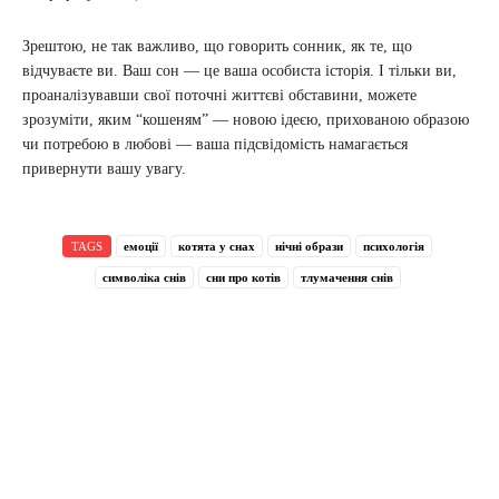
Зрештою, не так важливо, що говорить сонник, як те, що
відчуваєте ви. Ваш сон — це ваша особиста історія. І тільки ви,
проаналізувавши свої поточні життєві обставини, можете
зрозуміти, яким “кошеням” — новою ідеєю, прихованою образою
чи потребою в любові — ваша підсвідомість намагається
привернути вашу увагу.
TAGS
емоції
котята у снах
нічні образи
психологія
символіка снів
сни про котів
тлумачення снів