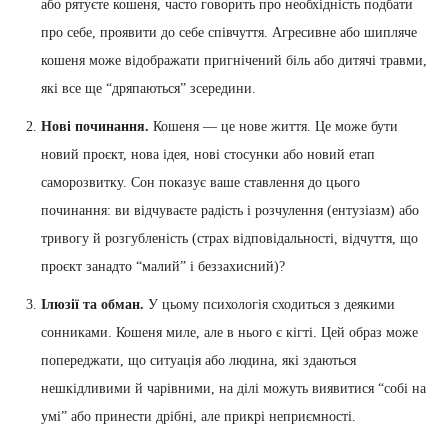
або рятуєте кошеня, часто говорить про необхідність подбати
про себе, проявити до себе співчуття. Агресивне або шипляче
кошеня може відображати пригнічений біль або дитячі травми,
які все ще “дряпаються” зсередини.
Нові починання.
Кошеня — це нове життя. Це може бути
новий проєкт, нова ідея, нові стосунки або новий етап
саморозвитку. Сон показує ваше ставлення до цього
починання: ви відчуваєте радість і розчулення (ентузіазм) або
тривогу й розгубленість (страх відповідальності, відчуття, що
проєкт занадто “малий” і беззахисний)?
Ілюзії та обман.
У цьому психологія сходиться з деякими
сонниками. Кошеня миле, але в нього є кігті. Цей образ може
попереджати, що ситуація або людина, які здаються
нешкідливими й чарівними, на ділі можуть виявитися “собі на
умі” або принести дрібні, але прикрі неприємності.