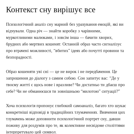
Контекст сну вирішує все
Психологічний аналіз сну марний без урахування емоцій, які ви
відчували. Одна річ — знайти коробку з чарівними,
муркотливими малюками, і зовсім інша — бачити хворих,
брудних або мертвих кошенят. Останній образ часто сигналізує
про втрачені можливості, “вбитих” ідеях або почутті провини та
безпорадності.
Образ кошеняти уві сні — це не вирок і не передбачення. Це
запрошення до діалогу з самим собою. Сон запитує вас: “Де у
твоєму житті є щось нове і вразливе? Чи достатньо ти дбаєш про
себе? Чи не обманюєшся ти зовнішньою “милотою” ситуації?”
Хоча психологія пропонує глибокий самоаналіз, багато хто шукає
конкретніші відповіді в традиційних тлумаченнях. Вивчення цих
тлумачень може доповнити психологічний портрет сну, давши
поживу для роздумів про те, як колективне несвідоме століттями
інтерпретувало цей символ.