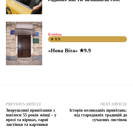
Клініки
★ 9.9
«Нова Віта» ★9.9
PREVIOUS ARTICLE
NEXT ARTICLE
Зворушливі привітання з
Історія великодніх привітань:
ювілеєм 55 років жінці – у
від стародавніх традицій до
прозі та віршах, гарні
сучасних листівок
листівки та картинки