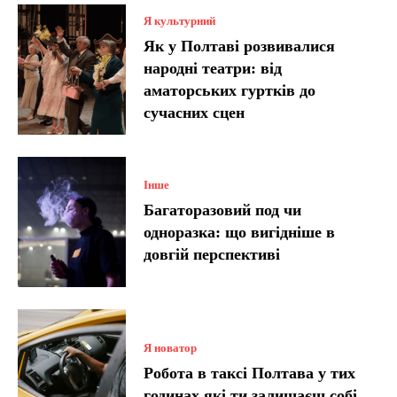
Я культурний
Як у Полтаві розвивалися
народні театри: від
аматорських гуртків до
сучасних сцен
Інше
Багаторазовий под чи
одноразка: що вигідніше в
довгій перспективі
Я новатор
Робота в таксі Полтава у тих
годинах які ти залишаєш собі