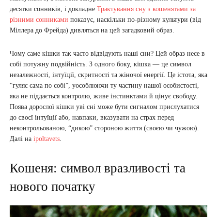
десятки сонників, і докладне
Трактування сну з кошенятами за
різними сонниками
показує, наскільки по-різному культури (від
Міллера до Фрейда) дивляться на цей загадковий образ.
Чому саме кішки так часто відвідують наші сни? Цей образ несе в
собі потужну подвійність. З одного боку, кішка — це символ
незалежності, інтуїції, скритності та жіночої енергії. Це істота, яка
“гуляє сама по собі”, уособлюючи ту частину нашої особистості,
яка не піддається контролю, живе інстинктами й цінує свободу.
Поява дорослої кішки уві сні може бути сигналом прислухатися
до своєї інтуїції або, навпаки, вказувати на страх перед
неконтрольованою, “дикою” стороною життя (своєю чи чужою).
Далі на
ipoltavets
.
Кошеня: символ вразливості та
нового початку