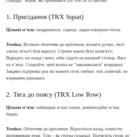
стандарт” вправ, які прокачають усе тіло за 20 хвилин.
1. Присідання (TRX Squat)
Цільові м’язи:
квадрицепси, сідниці, задня поверхня стегна.
Техніка:
Встаньте обличчям до кріплення, візьміть ручки, лікті
злегка зігнуті біля корпусу. Стропи мають бути натягнуті.
Відведіть таз назад і вниз, ніби сідаєте на низький стілець. Вага
на п’ятах. Слідкуйте, щоб коліна не “завалювалися” всередину.
Завдяки підтримці рук ви можете сісти глибше, ніж зазвичай, не
втрачаючи рівноваги.
2. Тяга до поясу (TRX Low Row)
Цільові м’язи:
найширші м’язи спини, ромбоподібні м’язи,
біцепс.
Техніка:
Обличчям до кріплення. Відхиліться назад, повністю
випрямивши руки. Тіло – як струна (планка). Підтягніть груди до