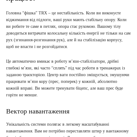
Головна “фішка” TRX – це нестабільність. Коли ви виконуєте
віджимання від підлоги, ваші руки мають стабільну опору. Коли
ви робите те саме в петлях, опора стає рухомою. Вашому тілу
доводиться витрачати колосальну кількість енергії не тільки на сам
рух (згинання-розгинання рук), але й на стабілізацію корпусу,
щоб не впасти і не розгойдатися.
Це автоматично вмикає в роботу м’язи-стабілізатори, дрібні
глибокі м’язи, які часто “сплять” під час роботи в тренажерах із
заданою траєкторією. Центр ваги постійно зміщується, змушуючи
працювати м’язи кору (прес, поперек) у кожній, абсолютно
кожній вправі. Ви можете тренувати біцепс, але ваш прес буде
горіти не менше.
Вектор навантаження
Унікальність системи полягає в легкому масштабуванні
навантаження. Вам не потрібно переставляти штир у вантажному