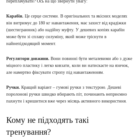
переплачувати? Ось на що звернути увагу:
Карабін.
Це серце системи. В оригінальних та якісних моделях
він витримує до 180 кг навантаження, має захист від крадіжки
(шестигранник) або надійну муфту. У дешевих копіях карабін
може бути зі сплаву силуміну, який може тріснути в
найнепідходящий момент.
Регулятори довжини.
Вони повинні бути металевими або з дуже
міцного пластику і легко ковзати, коли ви натискаєте на язичок,
але намертво фіксувати стропу під навантаженням.
Ручки.
Кращий варіант – гумові ручки з текстурою. Дешеві
поролонові ручки швидко вбирають піт, починають неприємно
пахнути і кришитися вже через місяць активного використння.
Кому не підходять такі
тренування?