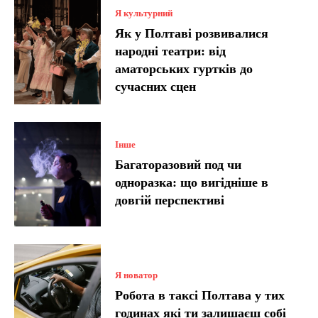
Я культурний
Як у Полтаві розвивалися
народні театри: від
аматорських гуртків до
сучасних сцен
Інше
Багаторазовий под чи
одноразка: що вигідніше в
довгій перспективі
Я новатор
Робота в таксі Полтава у тих
годинах які ти залишаєш собі