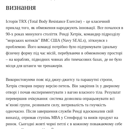
визнання
Історія TRX (Total Body Resistance Exercise) – це класичний
приклад того, як обмеження народжують інновації. Все почалося в
90-х роках минулого століття. Ренді Хетрік, командир підрозділу
“морських котиків” ВМС США (Navy SEALs), зіткнувся з
проблемою. Його команді потрібно було підтримувати ідеальну
фізичну форму під час місій, перебуваючи в обмеженому просторі
– на кораблях, підводних човнах або тимчасових базах, де не було
місця для штанги чи тренажерів.
Використовуючи пояс від джиу-джитсу та парашутні стропи,
Хетрік створив першу версію петель. Він закріпив їх у дверному
отворі і почав експериментувати з вагою власного тіла. Результат
перевершив очікування: система дозволяла опрацьовувати всі
м’язові групи, розвивати силу, витривалість та гнучкість
одночасно. Після завершення служби Ренді вдосконалив свій
винахід, отримав ступінь MBA у Стенфорді та вивів продукт на
ринок. Сьогодні жовті чорні петлі є в кожному поважаючому себе