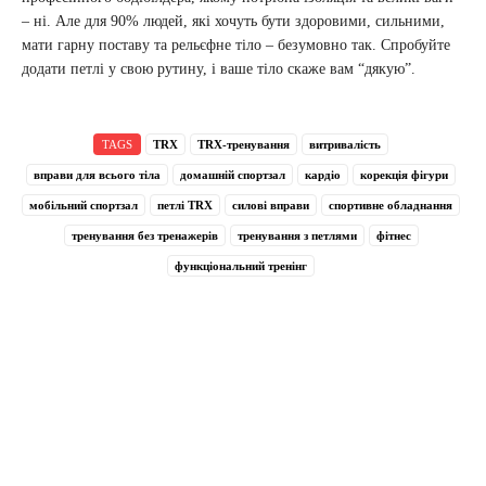
– ні. Але для 90% людей, які хочуть бути здоровими, сильними,
мати гарну поставу та рельєфне тіло – безумовно так. Спробуйте
додати петлі у свою рутину, і ваше тіло скаже вам “дякую”.
TAGS
TRX
TRX-тренування
витривалість
вправи для всього тіла
домашній спортзал
кардіо
корекція фігури
мобільний спортзал
петлі TRX
силові вправи
спортивне обладнання
тренування без тренажерів
тренування з петлями
фітнес
функціональний тренінг