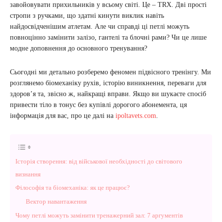
завойовувати прихильників у всьому світі. Це – TRX. Дві прості
стропи з ручками, що здатні кинути виклик навіть
найдосвідченішим атлетам. Але чи справді ці петлі можуть
повноцінно замінити залізо, гантелі та блочні рами? Чи це лише
модне доповнення до основного тренування?
Сьогодні ми детально розберемо феномен підвісного тренінгу. Ми
розглянемо біомеханіку рухів, історію виникнення, переваги для
здоров’я та, звісно ж, найкращі вправи. Якщо ви шукаєте спосіб
привести тіло в тонус без купівлі дорогого абонемента, ця
інформація для вас, про це далі на
ipoltavets.com
.
Історія створення: від військової необхідності до світового
визнання
Філософія та біомеханіка: як це працює?
Вектор навантаження
Чому петлі можуть замінити тренажерний зал: 7 аргументів