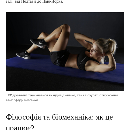
залі, від Полтави до Нью-Йорка.
TRX дозволяє тренуватися як індивідуально, так і в групах, створюючи
атмосферу змагання.
Філософія та біомеханіка: як це
працює?