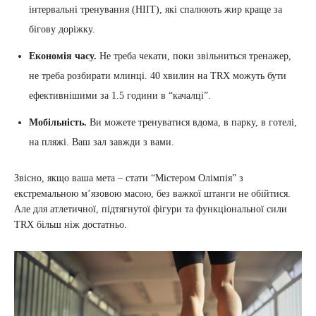
інтервальні тренування (HIIT), які спалюють жир краще за
бігову доріжку.
Економія часу.
Не треба чекати, поки звільниться тренажер,
не треба розбирати млинці. 40 хвилин на TRX можуть бути
ефективнішими за 1.5 години в “качалці”.
Мобільність.
Ви можете тренуватися вдома, в парку, в готелі,
на пляжі. Ваш зал завжди з вами.
Звісно, якщо ваша мета – стати “Містером Олімпія” з
екстремальною м’язовою масою, без важкої штанги не обійтися.
Але для атлетичної, підтягнутої фігури та функціональної сили
TRX більш ніж достатньо.