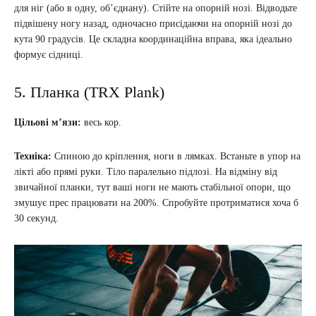
для ніг (або в одну, об’єднану). Стійте на опорній нозі. Відводьте
підвішену ногу назад, одночасно присідаючи на опорній нозі до
кута 90 градусів. Це складна координаційна вправа, яка ідеально
формує сідниці.
5. Планка (TRX Plank)
Цільові м’язи:
весь кор.
Техніка:
Спиною до кріплення, ноги в лямках. Встаньте в упор на
лікті або прямі руки. Тіло паралельно підлозі. На відміну від
звичайної планки, тут ваші ноги не мають стабільної опори, що
змушує прес працювати на 200%. Спробуйте протриматися хоча б
30 секунд.