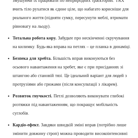
змушуючи їх працювати по неприродних траєкторіях. TRX
вчить тіло рухатися як єдине ціле, що набагато корисніше для
реального життя (підняти сумку, пересунути меблі, втримати
рівновагу на льоду).
Тотальна робота кору.
Забудьте про нескінченні скручування
на килимку. Будь-яка вправа на петлях – це планка в динаміці.
Безпека для хребта.
Більшість вправ виконуються без
осьового навантаження на хребет, яке є при присіданнях зі
штангою або становій тязі. Це ідеальний варіант для людей з
протрузіями або грижами (після консультації з лікарем).
Розвиток гнучкості.
Петлі дозволяють виконувати глибокі
розтяжки під навантаженням, що покращує мобільність
суглобів.
Кардіо-ефект.
Завдяки швидкій зміні вправ (потрібно лише
змінити довжину строп) можна проводити високоінтенсивні