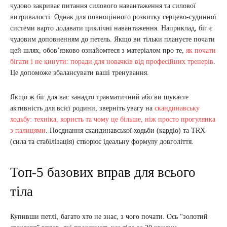
чудово закриває питання силового навантаження та силової
витривалості. Однак для повноцінного розвитку серцево-судинної
системи варто додавати циклічні навантаження. Наприклад, біг є
чудовим доповненням до петель. Якщо ви тільки плануєте почати
цей шлях, обов’язково ознайомтеся з матеріалом про те,
як почати
бігати і не кинути: поради для новачків від професійних тренерів
.
Це допоможе збалансувати ваші тренування.
Якщо ж біг для вас занадто травматичний або ви шукаєте
активність для всієї родини, зверніть увагу на
скандинавську
ходьбу: техніка, користь та чому це більше, ніж просто прогулянка
з палицями
. Поєднання скандинавської ходьби (кардіо) та TRX
(сила та стабілізація) створює ідеальну формулу довголіття.
Топ-5 базових вправ для всього
тіла
Купивши петлі, багато хто не знає, з чого почати. Ось “золотий