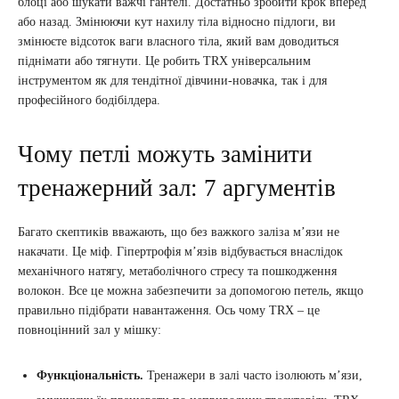
блоці або шукати важчі гантелі. Достатньо зробити крок вперед
або назад. Змінюючи кут нахилу тіла відносно підлоги, ви
змінюєте відсоток ваги власного тіла, який вам доводиться
піднімати або тягнути. Це робить TRX універсальним
інструментом як для тендітної дівчини-новачка, так і для
професійного бодібілдера.
Чому петлі можуть замінити
тренажерний зал: 7 аргументів
Багато скептиків вважають, що без важкого заліза м’язи не
накачати. Це міф. Гіпертрофія м’язів відбувається внаслідок
механічного натягу, метаболічного стресу та пошкодження
волокон. Все це можна забезпечити за допомогою петель, якщо
правильно підібрати навантаження. Ось чому TRX – це
повноцінний зал у мішку:
Функціональність.
Тренажери в залі часто ізолюють м’язи,