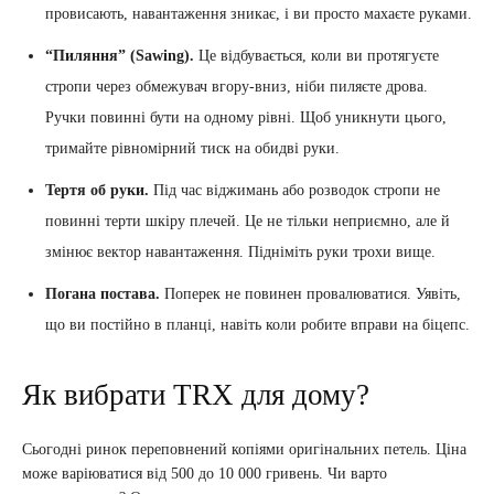
провисають, навантаження зникає, і ви просто махаєте руками.
“Пиляння” (Sawing).
Це відбувається, коли ви протягуєте
стропи через обмежувач вгору-вниз, ніби пиляєте дрова.
Ручки повинні бути на одному рівні. Щоб уникнути цього,
тримайте рівномірний тиск на обидві руки.
Тертя об руки.
Під час віджимань або розводок стропи не
повинні терти шкіру плечей. Це не тільки неприємно, але й
змінює вектор навантаження. Підніміть руки трохи вище.
Погана постава.
Поперек не повинен провалюватися. Уявіть,
що ви постійно в планці, навіть коли робите вправи на біцепс.
Як вибрати TRX для дому?
Сьогодні ринок переповнений копіями оригінальних петель. Ціна
може варіюватися від 500 до 10 000 гривень. Чи варто