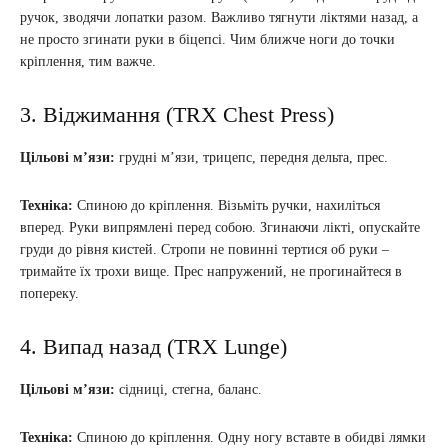
ручок, зводячи лопатки разом. Важливо тягнути ліктями назад, а
не просто згинати руки в біцепсі. Чим ближче ноги до точки
кріплення, тим важче.
3. Віджимання (TRX Chest Press)
Цільові м’язи:
грудні м’язи, трицепс, передня дельта, прес.
Техніка:
Спиною до кріплення. Візьміть ручки, нахиліться
вперед. Руки випрямлені перед собою. Згинаючи лікті, опускайте
груди до рівня кистей. Стропи не повинні тертися об руки –
тримайте їх трохи вище. Прес напружений, не прогинайтеся в
попереку.
4. Випад назад (TRX Lunge)
Цільові м’язи:
сідниці, стегна, баланс.
Техніка:
Спиною до кріплення. Одну ногу вставте в обидві лямки