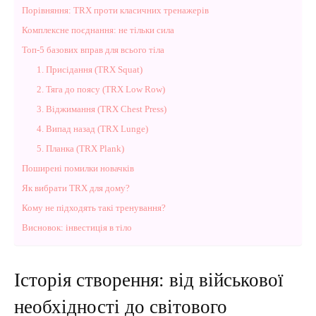
Порівняння: TRX проти класичних тренажерів
Комплексне поєднання: не тільки сила
Топ-5 базових вправ для всього тіла
1. Присідання (TRX Squat)
2. Тяга до поясу (TRX Low Row)
3. Віджимання (TRX Chest Press)
4. Випад назад (TRX Lunge)
5. Планка (TRX Plank)
Поширені помилки новачків
Як вибрати TRX для дому?
Кому не підходять такі тренування?
Висновок: інвестиція в тіло
Історія створення: від військової
необхідності до світового