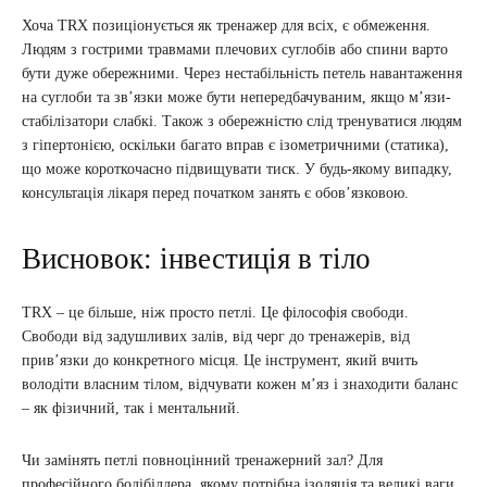
Хоча TRX позиціонується як тренажер для всіх, є обмеження.
Людям з гострими травмами плечових суглобів або спини варто
бути дуже обережними. Через нестабільність петель навантаження
на суглоби та зв’язки може бути непередбачуваним, якщо м’язи-
стабілізатори слабкі. Також з обережністю слід тренуватися людям
з гіпертонією, оскільки багато вправ є ізометричними (статика),
що може короткочасно підвищувати тиск. У будь-якому випадку,
консультація лікаря перед початком занять є обов’язковою.
Висновок: інвестиція в тіло
TRX – це більше, ніж просто петлі. Це філософія свободи.
Свободи від задушливих залів, від черг до тренажерів, від
прив’язки до конкретного місця. Це інструмент, який вчить
володіти власним тілом, відчувати кожен м’яз і знаходити баланс
– як фізичний, так і ментальний.
Чи замінять петлі повноцінний тренажерний зал? Для
професійного бодібілдера, якому потрібна ізоляція та великі ваги