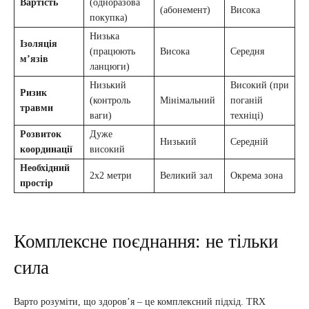
Вартість
(одноразова
(абонемент)
Висока
покупка)
Низька
Ізоляція
(працюють
Висока
Середня
м’язів
ланцюги)
Низький
Високий (при
Ризик
(контроль
Мінімальний
поганій
травми
ваги)
техніці)
Розвиток
Дуже
Низький
Середній
координації
високий
Необхідний
2х2 метри
Великий зал
Окрема зона
простір
Комплексне поєднання: не тільки
сила
Варто розуміти, що здоров’я – це комплексний підхід. TRX