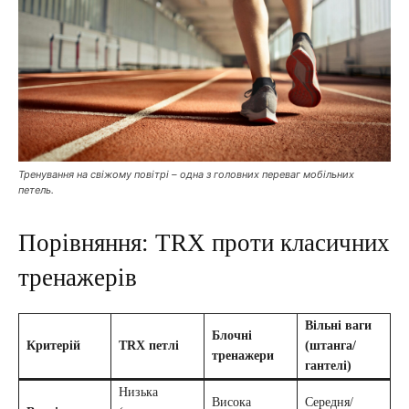
Тренування на свіжому повітрі – одна з головних переваг мобільних
петель.
Порівняння: TRX проти класичних
тренажерів
Вільні ваги
Блочні
Критерій
TRX петлі
(штанга/
тренажери
гантелі)
Низька
Висока
Середня/