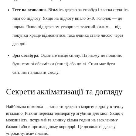
Тест на осипання.
Візьміть дерево за стовбур і злегка стукніть
ним об підлогу. Якщо на підлогу впало 5–10 голочок — це
норма. Якщо під деревом утворився зелений килим — від
покупки краще відмовитися, така ялинка стане лисою через
два дні.
Зріз стовбура.
Огляньте місце спилу. На ньому не повинно
бути темної облямівки (гнилі) або цвілі. Спил має бути
світлим і виділяти смолу.
Секрети акліматизації та догляду
Найбільша помилка — занести дерево з морозу відразу в теплу
вітальню. Різкий перепад температур згубний для хвої. Якщо є
можливість, потримайте ялинку кілька годин на заскленому
балконі або в прохолодному коридорі. Це дозволить дереву
«прокинутися» плавно.