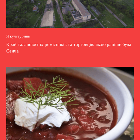
Я культурний
Край талановитих ремісників та торговців: якою раніше була
Сенча