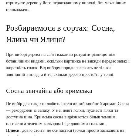
отримуєте дерево у його первозданному вигляді, без механічних
пошкоджень.
Розбираємося в сортах: Сосна,
Ялина чи Ялиця?
При виборі дерева на сайті важливо розуміти різницю між
ботанічними видами, оскільки картинка не завжди передає запах і
жорсткість голок. Від вибору породи залежить не тільки
зовнішній вигляд, а й те, скільки дерево простоїть у теплі.
Сосна звичайна або кримська
Це вибір для тих, хто любить інтенсивний хвойний аромат. Сосна
— рекордсмен із запаху. У неї довгі голки, пухнасті гілки та
доступна ціна. Кримська сосна відрізняється більш темним,
насиченим зеленим кольором і ще довшими голками.
Плюси:
довго стоїть, не осипається (голки просто засихають на