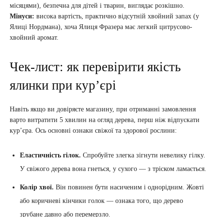
місяцями), безпечна для дітей і тварин, виглядає розкішно.
Мінуси:
висока вартість, практично відсутній хвойний запах (у
Ялиці Нордмана), хоча Ялиця Фразера має легкий цитрусово-
хвойний аромат.
Чек-лист: як перевірити якість
ялинки при кур’єрі
Навіть якщо ви довіряєте магазину, при отриманні замовлення
варто витратити 5 хвилин на огляд дерева, перш ніж відпускати
кур’єра. Ось основні ознаки свіжої та здорової рослини:
Еластичність гілок.
Спробуйте злегка зігнути невелику гілку.
У свіжого дерева вона гнеться, у сухого — з тріском ламається.
Колір хвої.
Він повинен бути насиченим і однорідним. Жовті
або коричневі кінчики голок — ознака того, що дерево
зрубане давно або перемерзло.