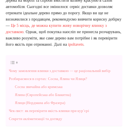
дерева на морозі та спроби вмістити колючу красуню в салон
автомобіля. Сьогодні все змінилося: сервіс доставки дозволяє
отримати ідеальне дерево прямо до порогу. Якщо ви ще не
визначилися з продавцем, рекомендуємо вивчити корисну добірку
—
Це 5 місць, де можна купити живу новорічну ялинку з
доставкою
. Однак, щоб покупка наосліп не принесла розчарувань,
важливо розуміти, яке саме дерево вам потрібне і як перевірити
його якість при отриманні. Далі на
ipoltavets
.
Чому замовлення ялинки з доставкою — це раціональний вибір
Розбираємося в сортах: Сосна, Ялина чи Ялиця?
Сосна звичайна або кримська
Ялина (Європейська або Блакитна)
Ялиця (Нордмана або Фразера)
Чек-лист: як перевірити якість ялинки при кур’єрі
Секрети акліматизації та догляду