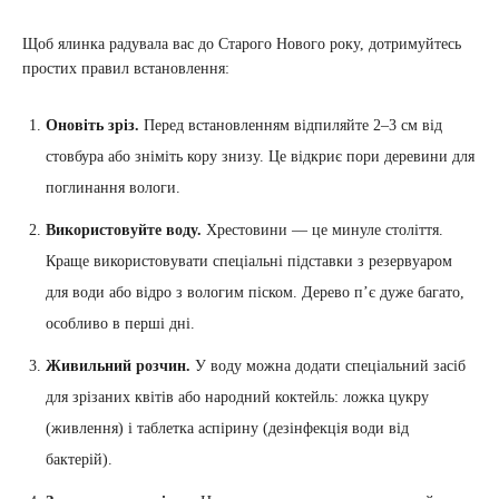
Щоб ялинка радувала вас до Старого Нового року, дотримуйтесь
простих правил встановлення:
Оновіть зріз.
Перед встановленням відпиляйте 2–3 см від
стовбура або зніміть кору знизу. Це відкриє пори деревини для
поглинання вологи.
Використовуйте воду.
Хрестовини — це минуле століття.
Краще використовувати спеціальні підставки з резервуаром
для води або відро з вологим піском. Дерево п’є дуже багато,
особливо в перші дні.
Живильний розчин.
У воду можна додати спеціальний засіб
для зрізаних квітів або народний коктейль: ложка цукру
(живлення) і таблетка аспірину (дезінфекція води від
бактерій).