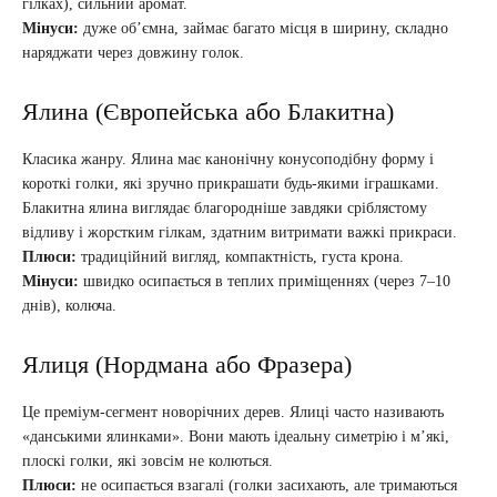
гілках), сильний аромат.
Мінуси:
дуже об’ємна, займає багато місця в ширину, складно
наряджати через довжину голок.
Ялина (Європейська або Блакитна)
Класика жанру. Ялина має канонічну конусоподібну форму і
короткі голки, які зручно прикрашати будь-якими іграшками.
Блакитна ялина виглядає благородніше завдяки сріблястому
відливу і жорстким гілкам, здатним витримати важкі прикраси.
Плюси:
традиційний вигляд, компактність, густа крона.
Мінуси:
швидко осипається в теплих приміщеннях (через 7–10
днів), колюча.
Ялиця (Нордмана або Фразера)
Це преміум-сегмент новорічних дерев. Ялиці часто називають
«данськими ялинками». Вони мають ідеальну симетрію і м’які,
плоскі голки, які зовсім не колються.
Плюси:
не осипається взагалі (голки засихають, але тримаються