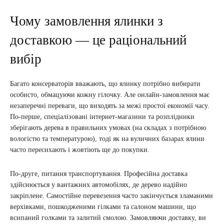
Чому замовлення ялинки з
доставкою — це раціональний
вибір
Багато консерваторів вважають, що ялинку потрібно вибирати
особисто, обмацуючи кожну гілочку. Але онлайн-замовлення має
незаперечні переваги, що виходять за межі простої економії часу.
По-перше, спеціалізовані інтернет-магазини та розплідники
зберігають дерева в правильних умовах (на складах з потрібною
вологістю та температурою), тоді як на вуличних базарах ялини
часто пересихають і жовтіють ще до покупки.
По-друге, питання транспортування. Професійна доставка
здійснюється у вантажних автомобілях, де дерево надійно
закріплене. Самостійне перевезення часто закінчується зламаними
верхівками, пошкодженими гілками та салоном машини, що
всипаний голками та залитий смолою. Замовляючи доставку, ви