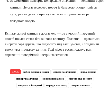
Зволоження повітря.
Центральне опалення — головний ворог
ялинки. Не ставте дерево поруч із батареєю. Якщо повітря
сухе, раз на день обприскуйте гілки з пульверизатора
холодною водою.
Купівля живої ялинки з доставкою — це сучасний і зручний
спосіб почати свято без зайвого клопоту. Головне — правильно
вибрати сорт дерева, що підходить під ваші умови, і приділити
трохи уваги догляду за ним. Тоді лісова гостя подарує вам
справжній новорічний настрій та затишок.
TAGS
вибір ялинки онлайн
догляд за ялинкою
жива ялинка
новорічна ялинка
новорічний декор
підготовка до свят
покупки в інтернеті
поради для дому
штучна ялинка