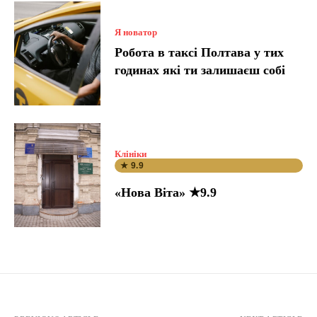
Я новатор
Робота в таксі Полтава у тих
годинах які ти залишаєш собі
Клініки
★ 9.9
«Нова Віта» ★9.9