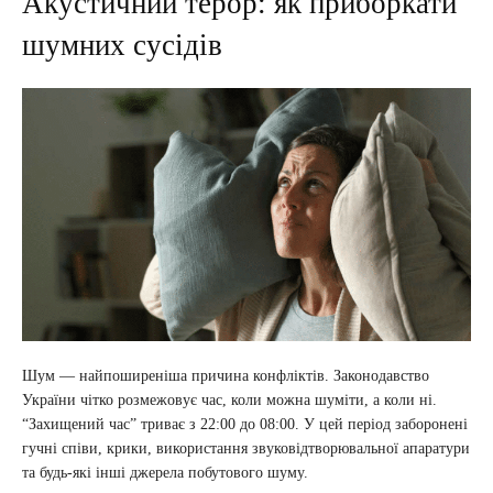
Акустичний терор: як приборкати
шумних сусідів
Шум — найпоширеніша причина конфліктів. Законодавство
України чітко розмежовує час, коли можна шуміти, а коли ні.
“Захищений час” триває з 22:00 до 08:00. У цей період заборонені
гучні співи, крики, використання звуковідтворювальної апаратури
та будь-які інші джерела побутового шуму.