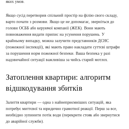
яких умов.
Якщо сусід перетворив спільний простір на філію свого складу,
варто почати з розмови. Якщо це не допомагає, зверніться до
голови ОСББ або керуючої компанії (ЖЕК). Вони мають
повноваження видати припис на усунення порушень. У
крайньому випадку, можна залучити представників ДСНС
(пожежної інспекції), які мають право накладати суттєві штрафи
за порушення норм пожежної безпеки. Ваша безпека у разі
надзвичайної ситуації важливіша за чийсь старий мотлох.
Затоплення квартири: алгоритм
відшкодування збитків
Залиття квартири — одна з найнеприємніших ситуацій, яка
потребує миттєвої та юридично грамотної реакції. Перш за все,
необхідно зупинити потік води (перекрити стояк або звернутися
до аварійної служби).