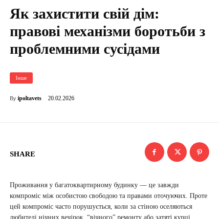
Як захистити свій дім:
правові механізми боротьби з
проблемними сусідами
Інше
20.02.2026
ipoltavets
By
SHARE
Проживання у багатоквартирному будинку — це завжди
компроміс між особистою свободою та правами оточуючих. Проте
цей компроміс часто порушується, коли за стіною оселяються
любителі нічних вечірок, “вічного” ремонту або затяті курці.