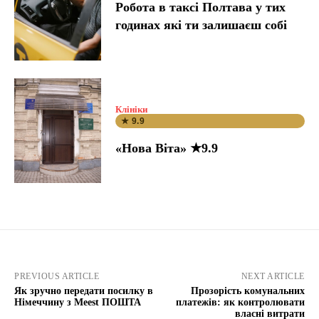
Робота в таксі Полтава у тих
годинах які ти залишаєш собі
Клініки
★ 9.9
«Нова Віта» ★9.9
PREVIOUS ARTICLE
NEXT ARTICLE
Як зручно передати посилку в
Прозорість комунальних
Німеччину з Meest ПОШТА
платежів: як контролювати
власні витрати