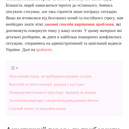
Більшість людей намагаються терпіти до останнього, боячись
зіпсувати стосунки, але така стратегія лише погіршує ситуацію.
Якщо ви втомилися від безсонних ночей та постійного стресу, вам
необхідно знати чіткі
законні способи вирішення проблеми
, які
допоможуть повернути тишу у вашу оселю. У цьому матеріалі ми
детально розберемо, як діяти в найбільш поширених конфліктних
ситуаціях, спираючись на адміністративний та цивільний кодекси
України. Далі на
ipoltavets
.
Акустичний терор: як приборкати шумних сусідів
Боротьба за чисте повітря: куріння у під’їздах
Захаращення спільного простору: коридор не комора
Затоплення квартири: алгоритм відшкодування збитків
Судовий захист та моральна шкода