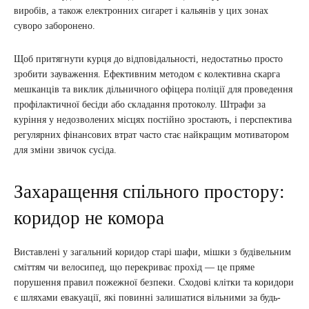
виробів, а також електронних сигарет і кальянів у цих зонах
суворо заборонено.
Щоб притягнути курця до відповідальності, недостатньо просто
зробити зауваження. Ефективним методом є колективна скарга
мешканців та виклик дільничного офіцера поліції для проведення
профілактичної бесіди або складання протоколу. Штрафи за
куріння у недозволених місцях постійно зростають, і перспектива
регулярних фінансових втрат часто стає найкращим мотиватором
для зміни звичок сусіда.
Захаращення спільного простору:
коридор не комора
Виставлені у загальний коридор старі шафи, мішки з будівельним
сміттям чи велосипед, що перекриває прохід — це пряме
порушення правил пожежної безпеки. Сходові клітки та коридори
є шляхами евакуації, які повинні залишатися вільними за будь-