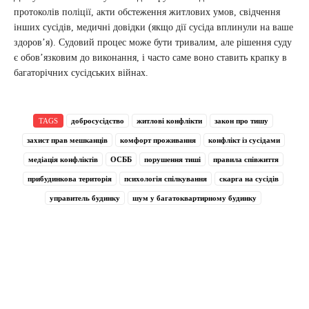
протоколів поліції, акти обстеження житлових умов, свідчення
інших сусідів, медичні довідки (якщо дії сусіда вплинули на ваше
здоров’я). Судовий процес може бути тривалим, але рішення суду
є обов’язковим до виконання, і часто саме воно ставить крапку в
багаторічних сусідських війнах.
TAGS
добросусідство
житлові конфлікти
закон про тишу
захист прав мешканців
комфорт проживання
конфлікт із сусідами
медіація конфліктів
ОСББ
порушення тиші
правила співжиття
прибудинкова територія
психологія спілкування
скарга на сусідів
управитель будинку
шум у багатоквартирному будинку