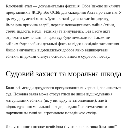
Ключовий етап — документальна фіксація. Обов’язково викличте
представників ЖЕКу або ОСББ для складання Акта про залиття. У
цьому документі мають бути вказані: дата та час інциденту,
ймовірна причина аварії, перелік пошкодженого майна (стіни,
стеля, підлога, меблі, техніка) та винуватець. Без цього акта
отримати компенсацію через суд буде неможливо. Також не
зайвим буде зробити детальні фото та відео наслідків затоплення.
Якщо винуватець відмовляється добровільно відшкодувати
збитки, ці докази стануть основою вашого судового позову.
Судовий захист та моральна шкода
Коли всі методи досудового врегулювання вичерпані, залишається
суд. Позовна заява може стосуватися не лише відшкодування
матеріальних збитків (як у випадку із затопленням), але й
відшкодування моральної шкоди, завданої систематичним
порушенням тиші чи агресивною поведінкою сусіда.
Для успішного позову необхідна ґрунтовна доказова база: копії