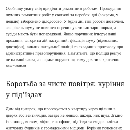
Особливу увагу слід приділити ремонтним роботам. Проведення
шумних ремонтних робіт у святкові та неробочі дні (зокрема, у
неділю) заборонено цілодобово. У будні дні такі роботи дозволені,
але рівень шуму не повинен перевищувати санітарні норми, а
сусіди мають бути попереджені. Якщо порушник ігнорує ваші
прохання, алгоритм дій наступний: фіксація шуму (відеозапис,
диктофон), виклик патрульної поліції та складання протоколу про
адміністративне правопорушення. Пам’ятайте, що поліція реагує
не на ваші слова, а на факт порушення, тому докази є критично
важливими.
Боротьба за чисте повітря: куріння
у під’їздах
Дим від цигарок, що просочується у квартиру через щілини в
дверях або вентиляцію, завдає не меншої шкоди, ніж шум. Згідно
із законодавством, ліфти, таксофони, під’їзди та сходові клітки
житлових будинків є громадськими місцями. Куріння тютюнових