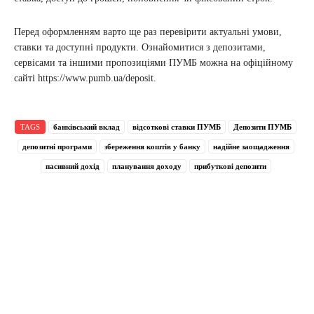
Перед оформленням варто ще раз перевірити актуальні умови,
ставки та доступні продукти. Ознайомитися з депозитами,
сервісами та іншими пропозиціями ПУМБ можна на офіційному
сайті
https://www.pumb.ua/deposit.
TAGS
банківський вклад
відсоткові ставки ПУМБ
Депозити ПУМБ
депозитні програми
збереження коштів у банку
надійне заощадження
пасивний дохід
планування доходу
прибуткові депозити