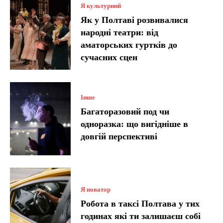
Я культурний
Як у Полтаві розвивалися
народні театри: від
аматорських гуртків до
сучасних сцен
Інше
Багаторазовий под чи
одноразка: що вигідніше в
довгій перспективі
Я новатор
Робота в таксі Полтава у тих
годинах які ти залишаєш собі