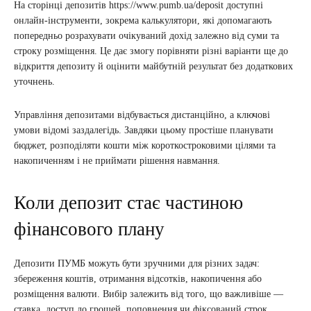
На сторінці депозитів https://www.pumb.ua/deposit доступні
онлайн-інструменти, зокрема калькулятори, які допомагають
попередньо розрахувати очікуваний дохід залежно від суми та
строку розміщення. Це дає змогу порівняти різні варіанти ще до
відкриття депозиту й оцінити майбутній результат без додаткових
уточнень.
Управління депозитами відбувається дистанційно, а ключові
умови відомі заздалегідь. Завдяки цьому простіше планувати
бюджет, розподіляти кошти між короткостроковими цілями та
накопиченням і не приймати рішення навмання.
Коли депозит стає частиною
фінансового плану
Депозити ПУМБ можуть бути зручними для різних задач:
збереження коштів, отримання відсотків, накопичення або
розміщення валюти. Вибір залежить від того, що важливіше —
ставка, доступ до грошей, поповнення чи фіксований строк.