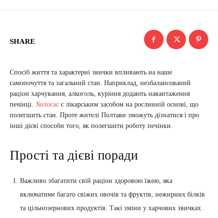
SHARE
Спосіб життя та характерні звички впливають на наше
самопочуття та загальний стан. Наприклад, незбалансований
раціон харчування, алкоголь, куріння додають навантаження
печінці.
Холосас
є лікарським засобом на рослинній основі, що
полегшить стан. Проте жителі Полтави зможуть дізнатися і про
інші дієві способи того, як полегшити роботу печінки.
Прості та дієві поради
Важливо збагатити свій раціон здоровою їжею, яка
включатиме багато свіжих овочів та фруктів, нежирних білків
та цільнозернових продуктів. Такі зміни у харчових звичках