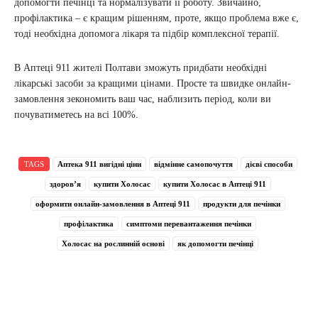
допомогти печінці та нормалізувати її роботу. Звичайно,
профілактика – є кращим рішенням, проте, якщо проблема вже є,
тоді необхідна допомога лікаря та підбір комплексної терапії.
В Аптеці 911 жителі Полтави зможуть придбати необхідні
лікарські засоби за кращими цінами. Просте та швидке онлайн-
замовлення зекономить ваш час, наблизить період, коли ви
почуватиметесь на всі 100%.
TAGS
Аптека 911 вигідні ціни
відмінне самопочуття
дієві способи
здоров’я
купити Холосас
купити Холосас в Аптеці 911
оформити онлайн-замовлення в Аптеці 911
продукти для печінки
профілактика
симптоми перевантаження печінки
Холосас на рослинній основі
як допомогти печінці