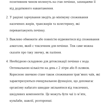
позитивним чином вплинуть на стан печінки, захищаючи її
від додаткового навантаження.
У раціоні харчування зведіть до мінімуму споживання
насичених жирів, трансжирів та холестерину, які
перевантажують печінку.
Важливо обмежити або повністю відмовитися від споживання
алкоголю, який є токсичним для печінки. Теж саме можна
сказати про таку звичку, як паління.
Необхідною складовою для детоксикації печінки є вода.
Оптимальною кількістю на день є 2 літри або 8 склянок.
Корисною звичкою стане також споживання трав’яних чаїв, які
характеризуються очищувальною функцією, що допомагає
організму набагато швидше звільнятися від токсичних,
шкідливих компонентів. Це можуть бути чаї із м’яти,
кульбаби, шавлії, розторопші.