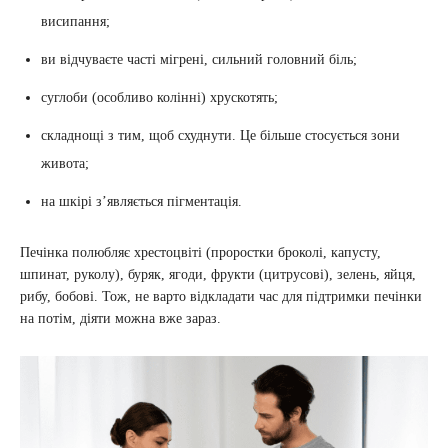
висипання;
ви відчуваєте часті мігрені, сильний головний біль;
суглоби (особливо колінні) хрускотять;
складнощі з тим, щоб схуднути. Це більше стосується зони
живота;
на шкірі з’являється пігментація.
Печінка полюбляє хрестоцвіті (проростки броколі, капусту,
шпинат, руколу), буряк, ягоди, фрукти (цитрусові), зелень, яйця,
рибу, бобові. Тож, не варто відкладати час для підтримки печінки
на потім, діяти можна вже зараз.