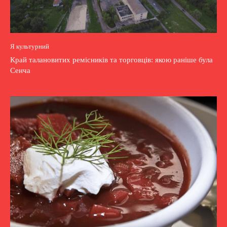
Я культурний
Край талановитих ремісників та торговців: якою раніше була
Сенча