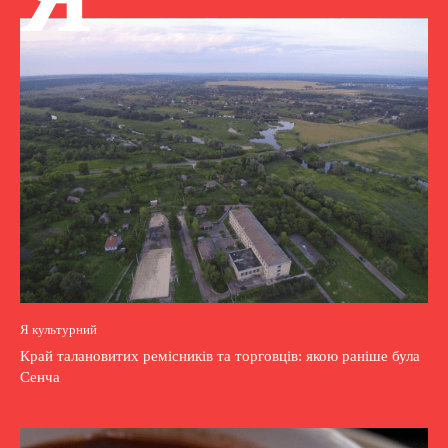
Я культурний
Край талановитих ремісників та торговців: якою раніше була
Сенча