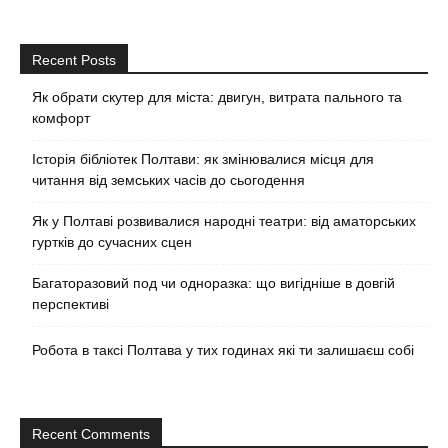
Recent Posts
Як обрати скутер для міста: двигун, витрата пального та
комфорт
Історія бібліотек Полтави: як змінювалися місця для
читання від земських часів до сьогодення
Як у Полтаві розвивалися народні театри: від аматорських
гуртків до сучасних сцен
Багаторазовий под чи одноразка: що вигідніше в довгій
перспективі
Робота в таксі Полтава у тих годинах які ти залишаєш собі
Recent Comments