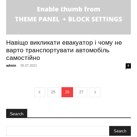
Навіщо викликати евакуатор і чому не
варто транспортувати автомобіль
самостійно
admin
-
05.07.2021
0
25
26
27
Search