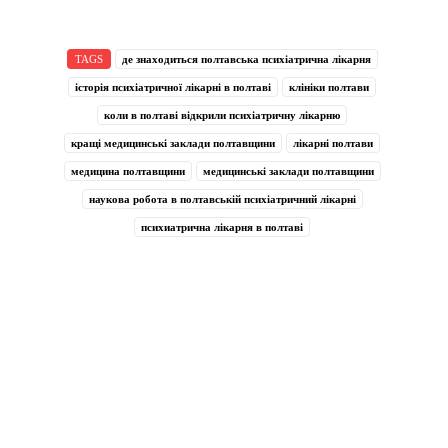
TAGS
де знаходиться полтавська психіатрична лікарня
історія психіатричної лікарні в полтаві
клініки полтави
коли в полтаві відкрили психіатричну лікарню
кращі медицинські заклади полтавщини
лікарні полтави
медицина полтавщини
медицинські заклади полтавщини
наукова робота в полтавській психіатричний лікарні
психиатрична лікарня в полтаві