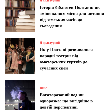
Я культурний
Історія бібліотек Полтави: як
змінювалися місця для читання
від земських часів до
сьогодення
Я культурний
Як у Полтаві розвивалися
народні театри: від
аматорських гуртків до
сучасних сцен
Інше
Багаторазовий под чи
одноразка: що вигідніше в
довгій перспективі