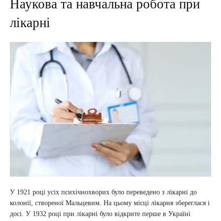
Наукова та навчальна робота при
лікарні
У 1921 році усіх психічнохворих було переведено з лікарні до
колонії, створеної Мальцевим. На цьому місці лікарня збереглася і
досі. У 1932 році при лікарні було відкрите перше в Україні