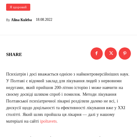
Я здоровий
18.08.2022
Alina Kuleba
By
SHARE
Психіатрія і досі вважається однією з найконтроверсійніших наук.
У Полтаві є відомий заклад для лікування людей з нервовими
недугами, який прийшов 200-літню історію і може навчити на
своєму досвіді шляхом спроб і помилок. Методи лікування
Полтавської психіатричної лікарні розділяли далеко не всі, і
дискусії щодо доцільності та ефективності лікування вже у ХХІ
столітті. Який шлях пройшла ця лікарня — далі у нашому
матеріалі на сайті
ipoltavets
.