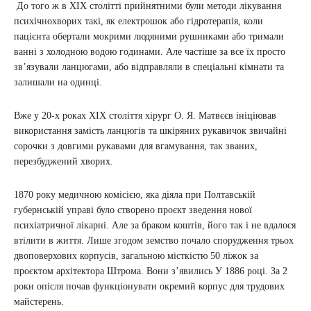
До того ж в ХІХ столітті прийнятними були методи лікування
психічнохворих такі, як електрошок або гідротерапія, коли
пацієнта обертали мокрими людяними рушниками або тримали
ванні з холодною водою годинами. Але частіше за все їх просто
зв’язували ланцюгами, або відправляли в спеціальні кімнати та
залишали на одинці.
Вже у 20-х роках ХІХ століття хірург О. Я. Матвєєв ініціював
використання замість ланцюгів та шкіряних рукавичок звичайні
сорочки з довгими рукавами для вгамування, так званих,
перезбуджений хворих.
1870 року медичною комісією, яка діяла при Полтавській
губернській управі було створено проєкт зведення нової
психіатричної лікарні. Але за браком коштів, його так і не вдалося
втілити в життя. Лише згодом земство почало спорудження трьох
двоповерхових корпусів, загальною місткістю 50 ліжок за
проєктом архітектора Штрома. Вони з’явились У 1886 році. За 2
роки опісля почав функціонувати окремий корпус для трудових
майстерень.