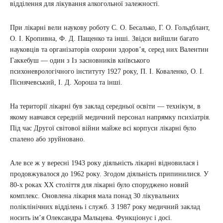
відділення для лікування алкогольної залежності.
При лікарні вели наукову роботу С. О. Бесалько, Г. О. Гольдблант,
О. І. Кропивна, Ф. Д. Пащенко та інші. Звідси вийшли багато
науковців та організаторів охорони здоров’я, серед них Валентин
Гаккебуш — один з Із засновників київського
психоневрологічного інституту 1927 року, П. І. Коваленко, О. І.
Піснячевський, І. Д. Хороша та інші.
На території лікарні був заклад середньої освіти — технікум, в
якому навчався середній медичний персонал напрямку психіатрія.
Під час Другої світової війни майже всі корпуси лікарні було
спалено або зруйновано.
Але все ж у вересні 1943 року діяльність лікарні відновилася і
продовжувалося до 1962 року. Згодом діяльність припинилися. У
80-х роках ХХ століття для лікарні було споруджено новий
комплекс. Оновлена лікарня мала понад 30 лікувальних
поліклінічних відділень і служб. З 1987 року медичний заклад
носить ім’я Олександра Мальцева. Функціонує і досі.