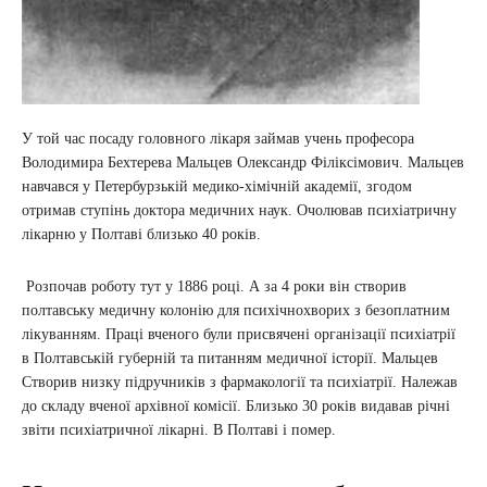
У той час посаду головного лікаря займав учень професора
Володимира Бехтерева Мальцев Олександр Філіксімович. Мальцев
навчався у Петербурзькій медико-хімічній академії, згодом
отримав ступінь доктора медичних наук. Очолював психіатричну
лікарню у Полтаві близько 40 років.
Розпочав роботу тут у 1886 році. А за 4 роки він створив
полтавську медичну колонію для психічнохворих з безоплатним
лікуванням. Праці вченого були присвячені організації психіатрії
в Полтавській губерній та питанням медичної історії. Мальцев
Створив низку підручників з фармакології та психіатрії. Належав
до складу вченої архівної комісії. Близько 30 років видавав річні
звіти психіатричної лікарні. В Полтаві і помер.