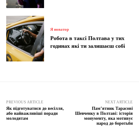
Я новатор
Робота в таксі Полтава у тих
годинах які ти залишаєш собі
PREVIOUS ARTICLE
NEXT ARTICLE
Як підготуватися до весілля,
Пам’ятник Тарасові
або найважливіші поради
Шевченку в Полтаві: історія
молодятам
монументу, яка мотивує
народ до боротьби