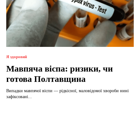
Я здоровий
Мавпяча віспа: ризики, чи
готова Полтавщина
Випадки мавпячої віспи — рідкісної, маловідомої хвороби нині
зафіксовані...