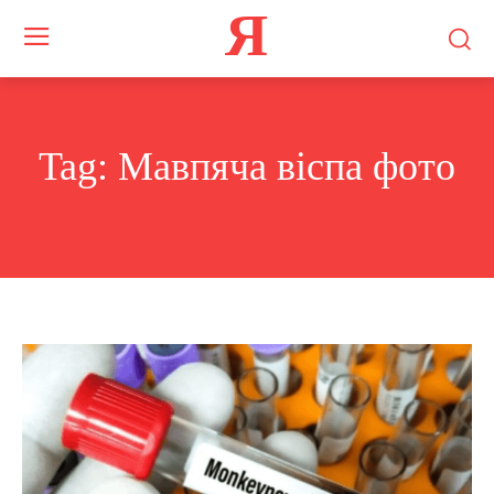
Я
Tag:
Мавпяча віспа фото