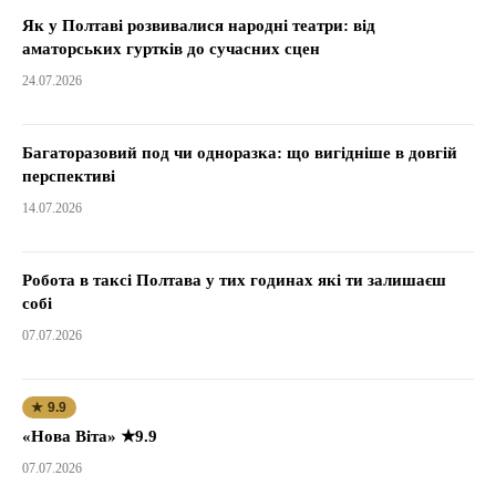
Як у Полтаві розвивалися народні театри: від
аматорських гуртків до сучасних сцен
24.07.2026
Багаторазовий под чи одноразка: що вигідніше в довгій
перспективі
14.07.2026
Робота в таксі Полтава у тих годинах які ти залишаєш
собі
07.07.2026
★ 9.9
«Нова Віта» ★9.9
07.07.2026