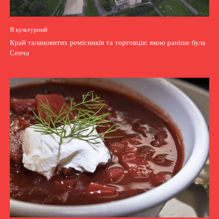
Я культурний
Край талановитих ремісників та торговців: якою раніше була
Сенча