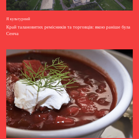
Я культурний
Край талановитих ремісників та торговців: якою раніше була
Сенча