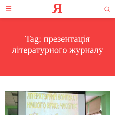
Я
Tag:
презентація
літературного журналу