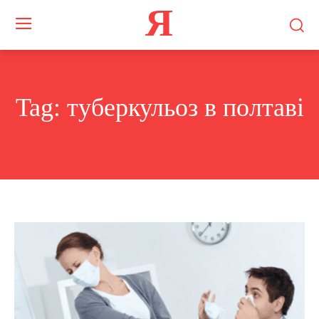
Я
Tag:
туберкульоз в полтаві