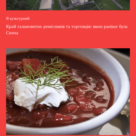
Я культурний
Край талановитих ремісників та торговців: якою раніше була
Сенча