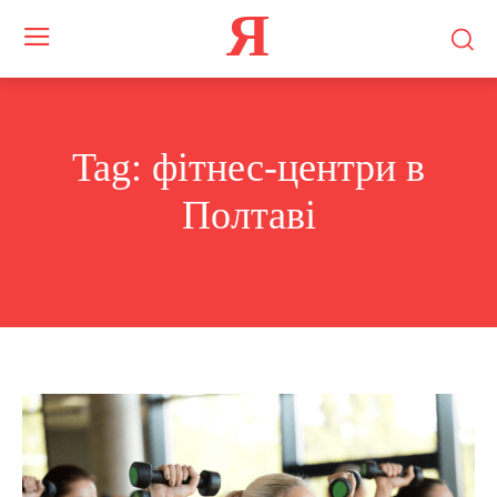
Я
Tag:
фітнес-центри в
Полтаві