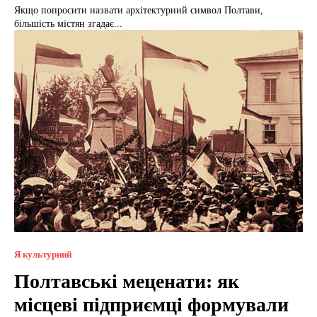
Якщо попросити назвати архітектурний символ Полтави,
більшість містян згадає...
Я культурний
Полтавські меценати: як
місцеві підприємці формували