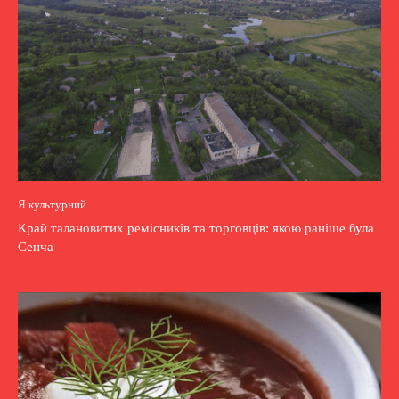
Я культурний
Край талановитих ремісників та торговців: якою раніше була
Сенча