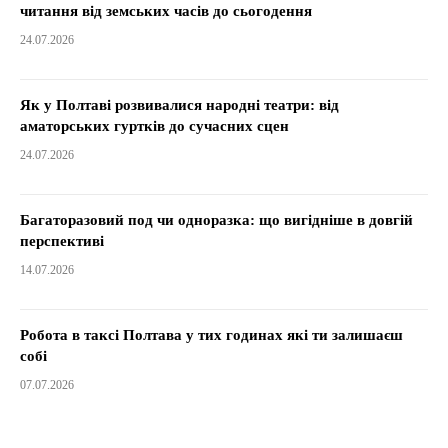
читання від земських часів до сьогодення
24.07.2026
Як у Полтаві розвивалися народні театри: від
аматорських гуртків до сучасних сцен
24.07.2026
Багаторазовий под чи одноразка: що вигідніше в довгій
перспективі
14.07.2026
Робота в таксі Полтава у тих годинах які ти залишаєш
собі
07.07.2026