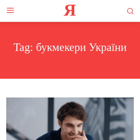
Я
Tag:
букмекери України