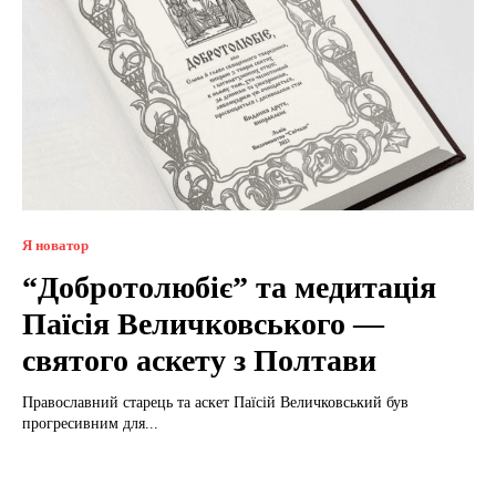
Я новатор
“Добротолюбіє” та медитація
Паїсія Величковського —
святого аскету з Полтави
Православний старець та аскет Паїсій Величковський був
прогресивним для...