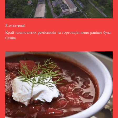
Я культурний
Край талановитих ремісників та торговців: якою раніше була
Сенча