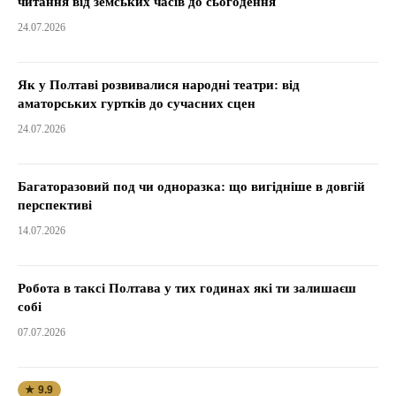
читання від земських часів до сьогодення
24.07.2026
Як у Полтаві розвивалися народні театри: від
аматорських гуртків до сучасних сцен
24.07.2026
Багаторазовий под чи одноразка: що вигідніше в довгій
перспективі
14.07.2026
Робота в таксі Полтава у тих годинах які ти залишаєш
собі
07.07.2026
★ 9.9