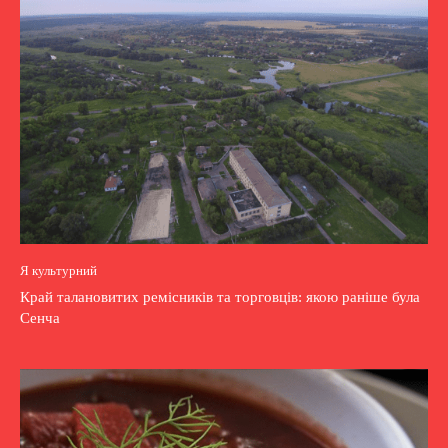
Я культурний
Край талановитих ремісників та торговців: якою раніше була
Сенча