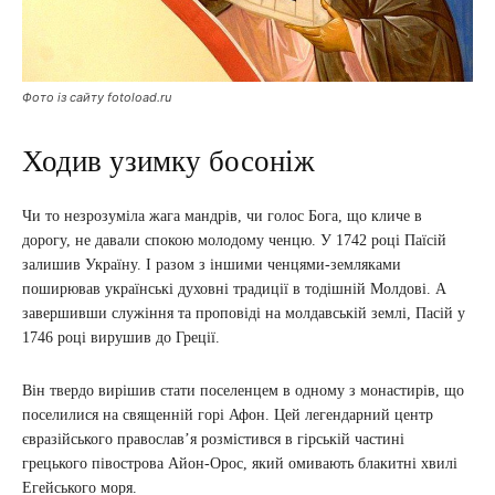
Фото із сайту fotoload.ru
Ходив узимку босоніж
Чи то незрозуміла жага мандрів, чи голос Бога, що кличе в
дорогу, не давали спокою молодому ченцю. У 1742 році Паїсій
залишив Україну. І разом з іншими ченцями-земляками
поширював українські духовні традиції в тодішній Молдові. А
завершивши служіння та проповіді на молдавській землі, Пасій у
1746 році вирушив до Греції.
Він твердо вирішив стати поселенцем в одному з монастирів, що
поселилися на священній горі Афон. Цей легендарний центр
євразійського православ’я розмістився в гірській частині
грецького півострова Айон-Орос, який омивають блакитні хвилі
Егейського моря.