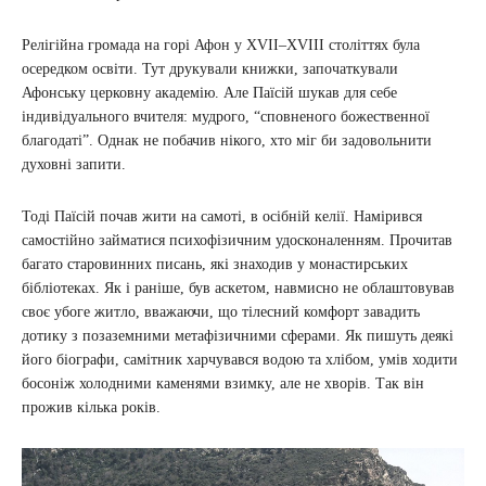
Релігійна громада на горі Афон у XVII–XVIII століттях була
осередком освіти. Тут друкували книжки, започаткували
Афонську церковну академію. Але Паїсій шукав для себе
індивідуального вчителя: мудрого, “сповненого божественної
благодаті”. Однак не побачив нікого, хто міг би задовольнити
духовні запити.
Тоді Паїсій почав жити на самоті, в осібній келії. Намірився
самостійно займатися психофізичним удосконаленням. Прочитав
багато старовинних писань, які знаходив у монастирських
бібліотеках. Як і раніше, був аскетом, навмисно не облаштовував
своє убоге житло, вважаючи, що тілесний комфорт завадить
дотику з позаземними метафізичними сферами. Як пишуть деякі
його біографи, самітник харчувався водою та хлібом, умів ходити
босоніж холодними каменями взимку, але не хворів. Так він
прожив кілька років.