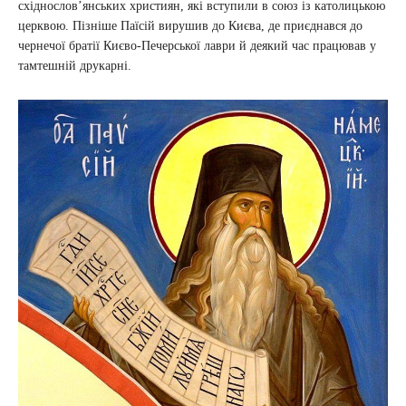
східнослов’янських християн, які вступили в союз із католицькою
церквою. Пізніше Паїсій вирушив до Києва, де приєднався до
чернечої братії Києво-Печерської лаври й деякий час працював у
тамтешній друкарні.