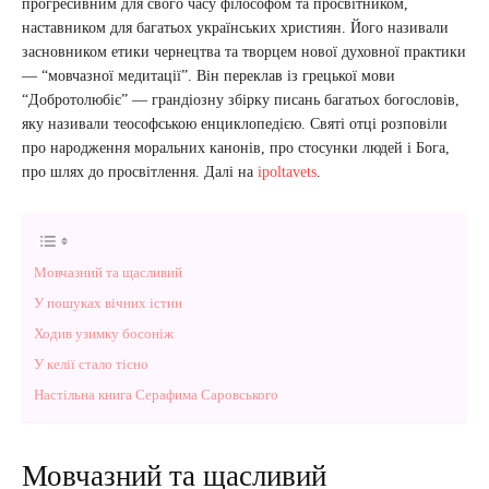
прогресивним для свого часу філософом та просвітником,
наставником для багатьох українських християн. Його називали
засновником етики чернецтва та творцем нової духовної практики
— “мовчазної медитації”. Він переклав із грецької мови
“Добротолюбіє” — грандіозну збірку писань багатьох богословів,
яку називали теософською енциклопедією. Святі отці розповіли
про народження моральних канонів, про стосунки людей і Бога,
про шлях до просвітлення. Далі на
ipoltavets
.
Мовчазний та щасливий
У пошуках вічних істин
Ходив узимку босоніж
У келії стало тісно
Настільна книга Серафима Саровського
Мовчазний та щасливий