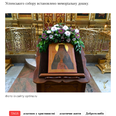
Успенського собору встановлено меморіальну дошку.
Фото із сайту optina.ru
TAGS
аскетизм у християнстві
аскетичне життя
Добротолюбіє