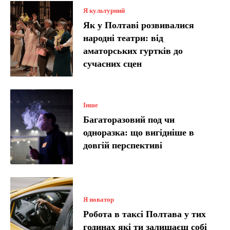
Я культурний
Як у Полтаві розвивалися
народні театри: від
аматорських гуртків до
сучасних сцен
Інше
Багаторазовий под чи
одноразка: що вигідніше в
довгій перспективі
Я новатор
Робота в таксі Полтава у тих
годинах які ти залишаєш собі