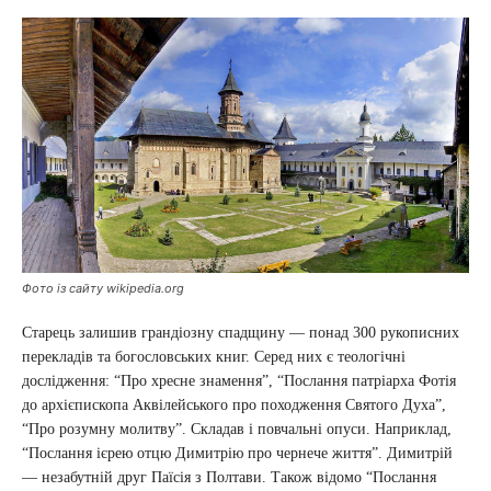
Фото із сайту wikipedia.org
Старець залишив грандіозну спадщину — понад 300 рукописних
перекладів та богословських книг. Серед них є теологічні
дослідження: “Про хресне знамення”, “Послання патріарха Фотія
до архієпископа Аквілейського про походження Святого Духа”,
“Про розумну молитву”. Складав і повчальні опуси. Наприклад,
“Послання ієрею отцю Димитрію про чернече життя”. Димитрій
— незабутній друг Паїсія з Полтави. Також відомо “Послання