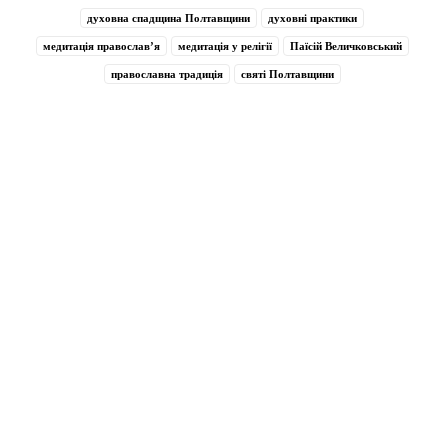
духовна спадщина Полтавщини
духовні практики
медитація православ’я
медитація у релігії
Паїсій Величковський
православна традиція
святі Полтавщини