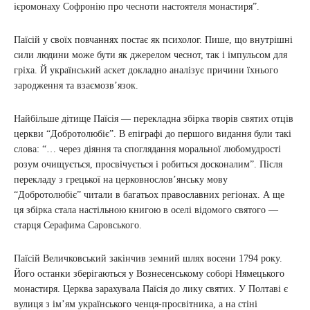
ієромонаху Софронію про чесноти настоятеля монастиря”.
Паїсій у своїх повчаннях постає як психолог. Пише, що внутрішні
сили людини може бути як джерелом чеснот, так і імпульсом для
гріха. Й український аскет докладно аналізує причини їхнього
зародження та взаємозв’язок.
Найбільше дітище Паїсія — перекладна збірка творів святих отців
церкви “Добротолюбіє”. В епіграфі до першого видання були такі
слова: “… через діяння та споглядання моральної любомудрості
розум очищується, просвічується і робиться досконалим”. Після
перекладу з грецької на церковнослов’янську мову
“Добротолюбіє” читали в багатьох православних регіонах. А ще
ця збірка стала настільною книгою в оселі відомого святого —
старця Серафима Саровського.
Паїсій Величковський закінчив земний шлях восени 1794 року.
Його останки зберігаються у Вознесенському соборі Нямецького
монастиря. Церква зарахувала Паїсія до лику святих. У Полтаві є
вулиця з ім’ям українського ченця-просвітника, а на стіні