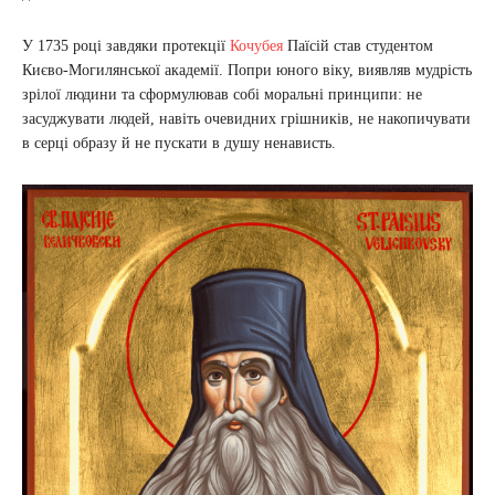
У 1735 році завдяки протекції
Кочубея
Паїсій став студентом
Києво-Могилянської академії. Попри юного віку, виявляв мудрість
зрілої людини та сформулював собі моральні принципи: не
засуджувати людей, навіть очевидних грішників, не накопичувати
в серці образу й не пускати в душу ненависть.