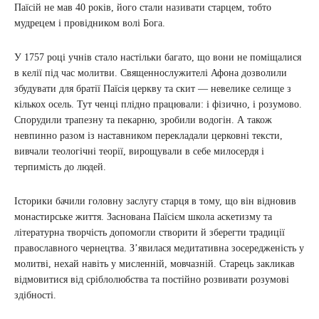
Паїсій не мав 40 років, його стали називати старцем, тобто
мудрецем і провідником волі Бога.
У 1757 році учнів стало настільки багато, що вони не поміщалися
в келії під час молитви. Священнослужителі Афона дозволили
збудувати для братії Паїсія церкву та скит — невелике селище з
кількох осель. Тут ченці плідно працювали: і фізично, і розумово.
Спорудили трапезну та пекарню, зробили водогін. А також
невпинно разом із наставником перекладали церковні тексти,
вивчали теологічні теорії, вирощували в себе милосердя і
терпимість до людей.
Історики бачили головну заслугу старця в тому, що він відновив
монастирське життя. Заснована Паїсієм школа аскетизму та
літературна творчість допомогли створити й зберегти традиції
православного чернецтва. З’явилася медитативна зосередженість у
молитві, нехай навіть у мисленній, мовчазній. Старець закликав
відмовитися від сріблолюбства та постійно розвивати розумові
здібності.