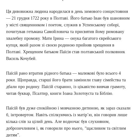
Ця дивовижна людина народилася в день зимового сонцестояння
— 21 грудня 1722 року в Полтаві. Його батько Іван був шановним
у місті священником і поетом, служив в Успенському соборі,
почитував гетьмана Самойловича та присвятив йому римовану
хвалебну промову. Мати Ірина — онука багатого єврейського
купця, який разом зі своєю родиною прийняв хрещення в
Полтаві. Хрещеним батьком Паїсія став полтавський полковник
Василь Кочубей.
Паїсій рано втратив рідного батька — малюкові було всього 4
роки. Щоправда, старші його брати замінили главу сімейства та
дбали про родину. Паїсій старанно, із цікавістю вивчав грамоту,
читав буквар, Псалтир, книги Іоана Золотоуста та Біблію.
Паїсій був дуже спокійною і мовчазною дитиною, як зараз сказали
б, інтровертом. Навіть спілкуючись із матір’ю, він говорив лише
кілька слів за цілий день. Але водночас був слухняним,
доброзичливим і, як говорили про нього, “щасливим та світлим
дитям”.