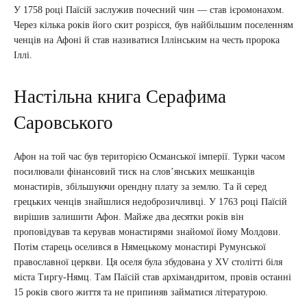
У 1758 році Паїсій заслужив почесний чин — став ієромонахом.
Через кілька років його скит розрісся, був найбільшим поселенням
ченців на Афоні й став називатися Іллінським на честь пророка
Іллі.
Настільна книга Серафима
Саровського
Афон на той час був територією Османської імперії. Турки часом
посилювали фінансовий тиск на слов’янських мешканців
монастирів, збільшуючи орендну плату за землю. Та й серед
грецьких ченців знайшлися недоброзичливці. У 1763 році Паїсій
вирішив залишити Афон. Майже два десятки років він
проповідував та керував монастирями знайомої йому Молдови.
Потім старець оселився в Нямецькому монастирі Румунської
православної церкви. Ця оселя була збудована у XV столітті біля
міста Тиргу-Нямц. Там Паїсій став архімандритом, провів останні
15 років свого життя та не припиняв займатися літературою.