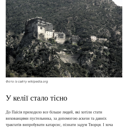
Фото із сайту wikipedia.org
У келії стало тісно
До Паїсія приходило все більше людей, які хотіли стати
вихованцями пустельника, за допомогою аскези та давніх
трактатів випробувати катарсис, пізнати задум Творця. І хоча