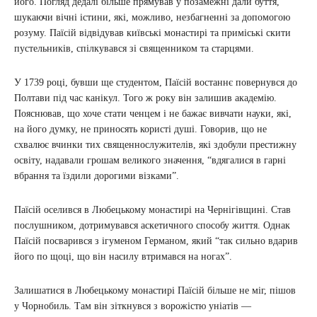
його. Погляд дедалі більше прямував у позамежні дали буття,
шукаючи вічні істини, які, можливо, незбагненні за допомогою
розуму. Паїсій відвідував київські монастирі та приміські скити
пустельників, спілкувався зі священником та старцями.
У 1739 році, бувши ще студентом, Паїсій востаннє повернувся до
Полтави під час канікул. Того ж року він залишив академію.
Пояснював, що хоче стати ченцем і не бажає вивчати науки, які,
на його думку, не приносять користі душі. Говорив, що не
схвалює вчинки тих священнослужителів, які здобули престижну
освіту, надавали грошам великого значення, “вдягалися в гарні
вбрання та їздили дорогими візками”.
Паїсій оселився в Любецькому монастирі на Чернігівщині. Став
послушником, дотримувався аскетичного способу життя. Однак
Паїсій посварився з ігуменом Германом, який “так сильно вдарив
його по щоці, що він насилу втримався на ногах”.
Залишатися в Любецькому монастирі Паїсій більше не міг, пішов
у Чорнобиль. Там він зіткнувся з ворожістю уніатів —