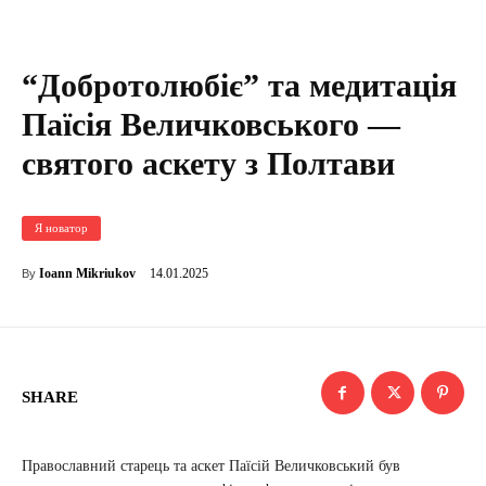
“Добротолюбіє” та медитація
Паїсія Величковського —
святого аскету з Полтави
Я новатор
14.01.2025
Ioann Mikriukov
By
SHARE
Православний старець та аскет Паїсій Величковський був