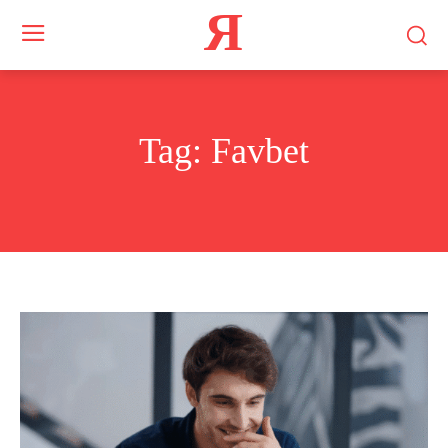
Я
Tag:
Favbet