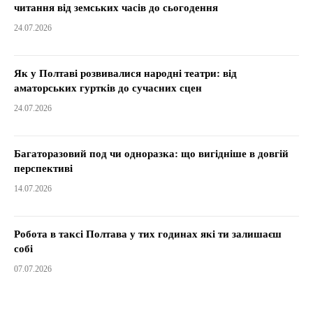
читання від земських часів до сьогодення
24.07.2026
Як у Полтаві розвивалися народні театри: від
аматорських гуртків до сучасних сцен
24.07.2026
Багаторазовий под чи одноразка: що вигідніше в довгій
перспективі
14.07.2026
Робота в таксі Полтава у тих годинах які ти залишаєш
собі
07.07.2026