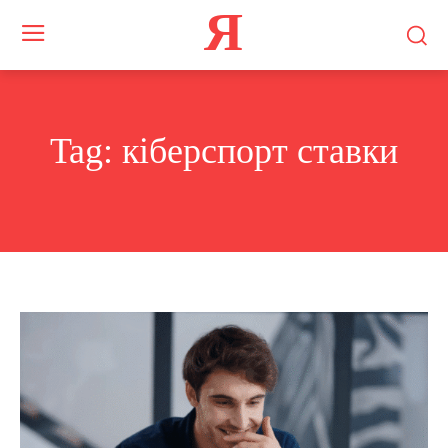
Я
Tag:
кіберспорт ставки