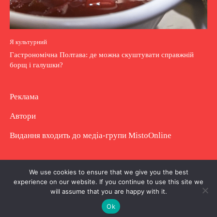
Я культурний
Гастрономічна Полтава: де можна скуштувати справжній
борщ і галушки?
Реклама
Автори
Видання входить до медіа-групи
MistoOnline
Copyright © Повне використання матеріалу
We use cookies to ensure that we give you the best
experience on our website. If you continue to use this site we
заборонено. Частково можна з гіперпосиланням.
will assume that you are happy with it.
Ok
.
.
.