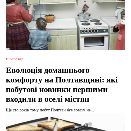
Я новатор
Еволюція домашнього
комфорту на Полтавщині: які
побутові новинки першими
входили в оселі містян
Ще сто років тому побут Полтави був зовсім не...