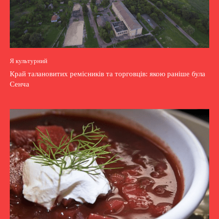
Я культурний
Край талановитих ремісників та торговців: якою раніше була
Сенча