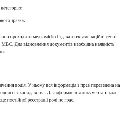
 категорію;
вого зразка.
рно проходити медкомісію і здавати екзаменаційні тести.
м МВС. Для відновлення документів необхідна наявність
ли.
в
чення водія. У ньому вся інформація з прав переведена на
родного законодавства. Для оформлення документа також
е постійної реєстрації ролі не грає.