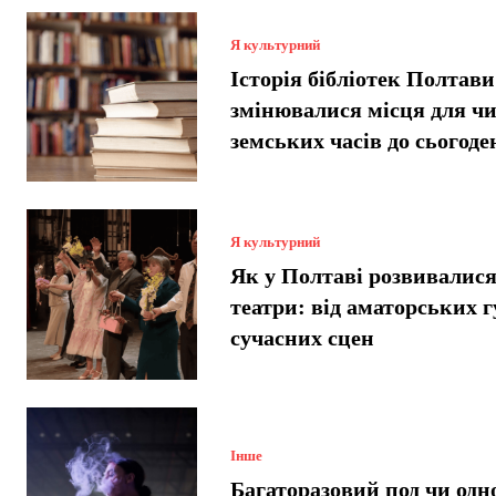
Я культурний
Історія бібліотек Полтави
змінювалися місця для чи
земських часів до сьогоде
Я культурний
Як у Полтаві розвивалися
театри: від аматорських г
сучасних сцен
Інше
Багаторазовий под чи одн