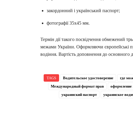
закордонний і український паспорт;
фотографії 35х45 мм.
Термін дії такого посвідчення обмежений тр
межами України. Оформляючи європейські пра
водіння. Вартість доповнення до основного 
TAGS
Водительское удостоверение
где мо
Международный формат прав
оформление 
украинский паспорт
украинское води