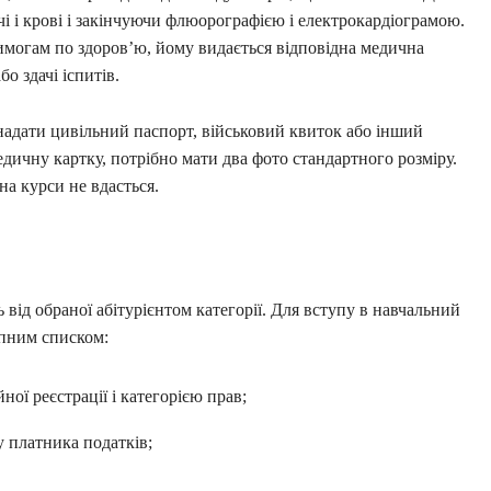
сечі і крові і закінчуючи флюорографією і електрокардіограмою.
могам по здоров’ю, йому видається відповідна медична
о здачі іспитів.
адати цивільний паспорт, військовий квиток або інший
едичну картку, потрібно мати два фото стандартного розміру.
а курси не вдасться.
ть від обраної абітурієнтом категорії. Для вступу в навчальний
упним списком:
ної реєстрації і категорією прав;
у платника податків;