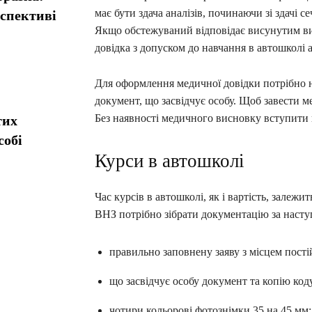
має бути здача аналізів, починаючи зі здачі 
рспективі
Якщо обстежуваний відповідає висунутим ви
довідка з допуском до навчання в автошколі аб
Для оформлення медичної довідки потрібно н
документ, що засвідчує особу. Щоб завести м
Без наявності медичного висновку вступити н
тих
собі
Курси в автошколі
Час курсів в автошколі, як і вартість, залежи
ВНЗ потрібно зібрати документацію за наст
правильно заповнену заяву з місцем постій
що засвідчує особу документ та копію код
чотири кольорові фотознімки 35 на 45 мм;