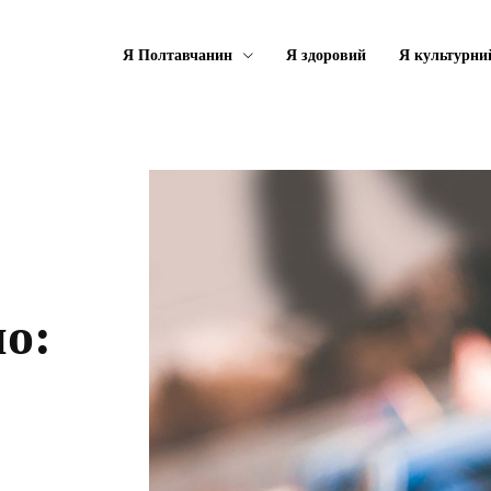
Я Полтавчанин
Я здоровий
Я культурни
о: