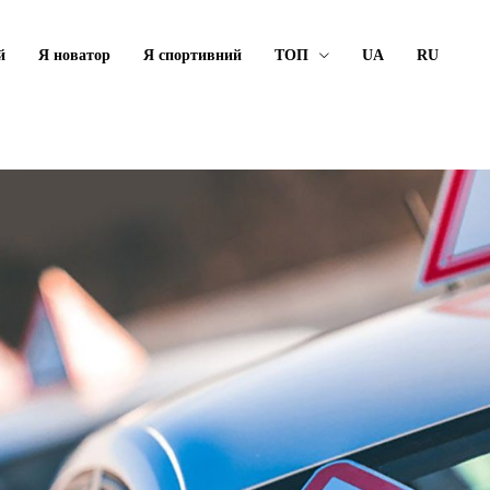
й
Я новатор
Я спортивний
ТОП
UA
RU