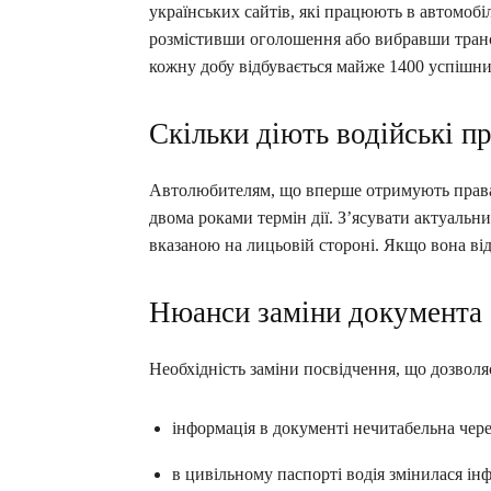
українських сайтів, які працюють в автомобі
розмістивши оголошення або вибравши трансп
кожну добу відбувається майже 1400 успішни
Скільки діють водійські п
Автолюбителям, що вперше отримують права
двома роками термін дії. З’ясувати актуальн
вказаною на лицьовій стороні. Якщо вона від
Нюанси заміни документа
Необхідність заміни посвідчення, що дозвол
інформація в документі нечитабельна чере
в цивільному паспорті водія змінилася ін