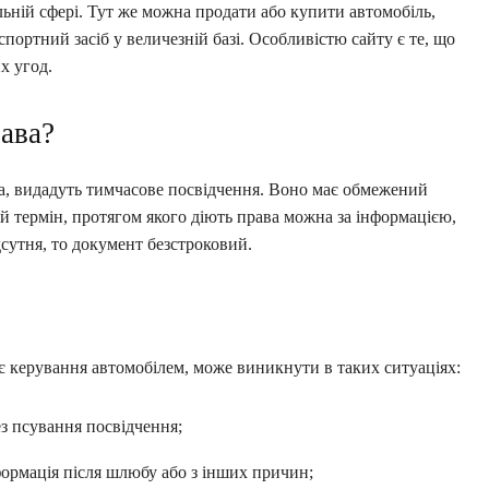
льній сфері. Тут же можна продати або купити автомобіль,
ортний засіб у величезній базі. Особливістю сайту є те, що
х угод.
рава?
, видадуть тимчасове посвідчення. Воно має обмежений
ий термін, протягом якого діють права можна за інформацією,
сутня, то документ безстроковий.
яє керування автомобілем, може виникнути в таких ситуаціях:
з псування посвідчення;
формація після шлюбу або з інших причин;