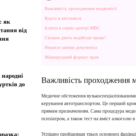
Важливість проходження медкомісії
Курси в автошколі
: як
Іспити в сервіс-центрі МВС
тання від
Скільки діють водійські права?
ння
Нюанси заміни документа
Міжнародний формат прав
 народні
Важливість проходження м
уртків до
Медичне обстеження вузькоспеціалізованими 
керування автотранспортом. Це перший крок 
прямим призначенням. Сама процедура медичн
психіатром, а також тест на вміст алкоголю в 
оразка:
Успішно пройшовши трьох основних фахівців,