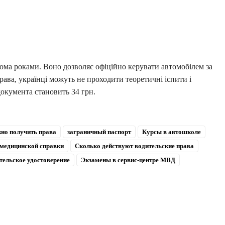
ьома роками. Воно дозволяє офіційно керувати автомобілем за
ва, українці можуть не проходити теоретичні іспити і
документа становить 34 грн.
жно получить права
заграничный паспорт
Курсы в автошколе
медицинской справки
Сколько действуют водительские права
тельское удостоверение
Экзамены в сервис-центре МВД