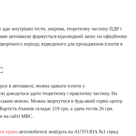
 здає внутрішні тести, зокрема, теоретичну частину ПДР і
ками автошколи формується відповідний запис на офіційному
дворічного періоду, відведеного для проходження іспитів в
С
си в автошколі, можна здавати іспити у
ві доведеться здати теоретичну і практичну частину. На
їнською мовою. Можна звернутися в будь-який сервіс-центр
ртість бланків складає 219 грн, а здача тестів 26 грн.
н на сайті МВС.
ти права
автолюбителі знайдуть на AUTO.RIA №1 серед