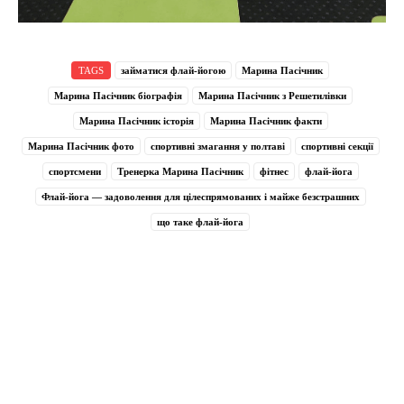
TAGS
займатися флай-йогою
Марина Пасічник
Марина Пасічник біографія
Марина Пасічник з Решетилівки
Марина Пасічник історія
Марина Пасічник факти
Марина Пасічник фото
спортивні змагання у полтаві
спортивні секції
спортсмени
Тренерка Марина Пасічник
фітнес
флай-йога
Флай-йога — задоволення для цілеспрямованих і майже безстрашних
що таке флай-йога