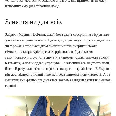
успішно займається улюбленою справою, яка приносить їй масу
приємних емоцій і хороший дохід.
Заняття не для всіх
Завдяки Марині Пасічник флай-йога стала своєрідним відкриттям
для багатьох решетилянок. Цікаво, що цей вид спорту народився в
90-х роках і став наслідком експериментів американського
гімнаста і актора Крістофера Харрісона, який усе життя
захоплювався йогою. Спершу він витворяв усілякі циркові трюки
в гамаках, а потім додав у тренування класичні асани (тобто пози)
йоги. В результаті з’явився фітнес-напрям — флай-йога. В Україні
він досі відносно новий і ще не набув широкої популярності. А от
Решетилівки флай-йога дісталася зокрема завдяки зусиллям нашої
героїні.