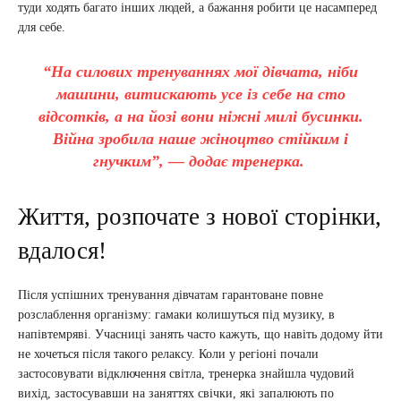
туди ходять багато інших людей, а бажання робити це насамперед
для себе.
“На силових тренуваннях мої дівчата, ніби
машини, витискають усе із себе на сто
відсотків, а на йозі вони ніжні милі бусинки.
Війна зробила наше жіноцтво стійким і
гнучким”, — додає тренерка.
Життя, розпочате з нової сторінки,
вдалося!
Після успішних тренування дівчатам гарантоване повне
розслаблення організму: гамаки колишуться під музику, в
напівтемряві. Учасниці занять часто кажуть, що навіть додому йти
не хочеться після такого релаксу. Коли у регіоні почали
застосовувати відключення світла, тренерка знайшла чудовий
вихід, застосувавши на заняттях свічки, які запалюють по