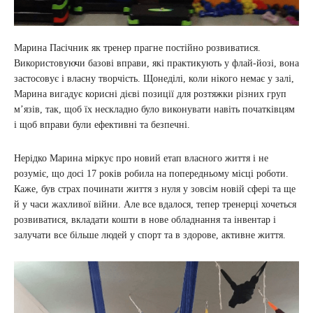
Марина Пасічник як тренер прагне постійно розвиватися.
Використовуючи базові вправи, які практикують у флай-йозі, вона
застосовує і власну творчість. Щонеділі, коли нікого немає у залі,
Марина вигадує корисні дієві позиції для розтяжки різних груп
м’язів, так, щоб їх нескладно було виконувати навіть початківцям
і щоб вправи були ефективні та безпечні.
Нерідко Марина міркує про новий етап власного життя і не
розуміє, що досі 17 років робила на попередньому місці роботи.
Каже, був страх починати життя з нуля у зовсім новій сфері та ще
й у часи жахливої війни. Але все вдалося, тепер тренерці хочеться
розвиватися, вкладати кошти в нове обладнання та інвентар і
залучати все більше людей у спорт та в здорове, активне життя.