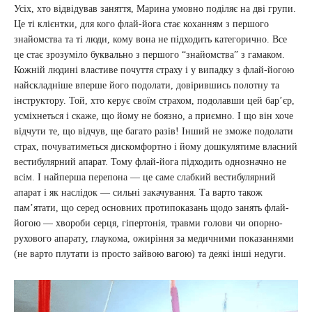
Усіх, хто відвідував заняття, Марина умовно поділяє на дві групи.
Це ті клієнтки, для кого флай-йога стає коханням з першого
знайомства та ті люди, кому вона не підходить категорично. Все
це стає зрозуміло буквально з першого “знайомства” з гамаком.
Кожній людині властиве почуття страху і у випадку з флай-йогою
найскладніше вперше його подолати, довірившись полотну та
інструктору. Той, хто керує своїм страхом, подолавши цей бар’єр,
усміхнеться і скаже, що йому не боязно, а приємно. І що він хоче
відчути те, що відчув, ще багато разів! Інший не зможе подолати
страх, почуватиметься дискомфортно і йому дошкулятиме власний
вестибулярний апарат. Тому флай-йога підходить однозначно не
всім. І найперша перепона — це саме слабкий вестибулярний
апарат і як наслідок — сильні закачування. Та варто також
пам’ятати, що серед основних протипоказань щодо занять флай-
йогою — хвороби серця, гіпертонія, травми голови чи опорно-
рухового апарату, глаукома, ожиріння за медичними показаннями
(не варто плутати із просто зайвою вагою) та деякі інші недуги.