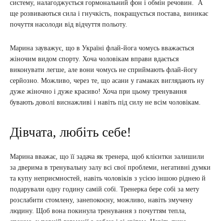
систему, налагоджується гормональний фон і обмін речовин. А
ще розвиваються сила і гнучкість, покращується постава, виникає
почуття насолоди від відчуття польоту.
Марина зауважує, що в Україні флай-йога чомусь вважається
жіночим видом спорту. Хоча чоловікам вправи вдається
виконувати легше, але вони чомусь не сприймають флай-йогу
серйозно. Можливо, через те, що асани у гамаках виглядають ну
дуже жіночно і дуже красиво! Хоча при цьому тренування
бувають доволі виснажливі і навіть під силу не всім чоловікам.
Дівчата, любіть себе!
Марина вважає, що її задача як тренера, щоб клієнтки залишили
за дверима в тренувальну залу всі свої проблеми, негативні думки
та купу неприємностей, навіть чоловіків з усією іншою ріднею й
подарували одну годину самій собі. Тренерка бере собі за мету
розслабити стомлену, занепокоєну, можливо, навіть змучену
людину. Щоб вона покинула тренування з почуттям тепла,