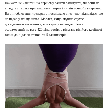
Найчастіше клієнтки на першому занятті запитують, чи вони не
впадуть з гамака при виконанні вправ і чи він точно їх витримає.
На ці побоювання тренерка з посмішкою впевнено відповідає, що
не падав у неї ще ніхто. Мовляв, якщо людина слухає
досвідченого наставника, вона зроду не впаде. Гамак
розрахований на вагу 420 кілограмів, а відстань від його крайньої
точки до підлоги становить 5 сантиметрів.