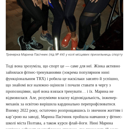
Тренерка Марина Пасічник (під № 44) у колі місцевих прихильниць спорту
Тоді вона зрозуміла, що спорт це — саме для неї. Жінка активно
зайнялася фітнес-тренуваннями (зокрема популярним нині
функціональним TRX) і робила це наскільки завзято й успішно,
що знайомі все належно оцінили і почали ставати в чергу з
пропозиціями, щоб вона взялася тренувати… і їх. Марина не
відмовилася. Але, розуміючи власну відповідальність, інженер-
механік за освітою вирішила кардинально перепрофілюватися.
Взимку 2022 року, остаточно розпрощавшись із звичним життям і
кар’єрою на заводі, Марина Пасічник пройшла навчання у фітнес-
школі міста Полтава, а також курси флай-йоги. Нині Марина