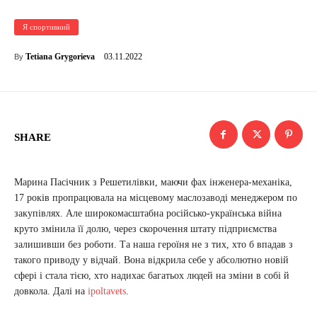
Я спортивний
03.11.2022
Tetiana Grygorieva
By
SHARE
Марина Пасічник з Решетилівки, маючи фах інженера-механіка,
17 років пропрацювала на місцевому маслозаводі менеджером по
закупівлях. Але широкомасштабна російсько-українська війна
круто змінила її долю, через скорочення штату підприємства
залишивши без роботи. Та наша героїня не з тих, хто б впадав з
такого приводу у відчай. Вона відкрила себе у абсолютно новій
сфері і стала тією, хто надихає багатьох людей на зміни в собі й
довкола. Далі на
ipoltavets
.