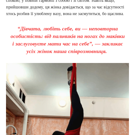
спокою, у повній гармонії з собою і зі світом. Навіть якщо,
прийшовши додому, ця жінка довідається, що за час відсутності
хтось розбив її улюблену вазу, вона не засмутиться, бо щаслива.
“Дівчата, любіть себе, ви — неповторна
особистість: від пальчиків на ногах до маківки
і заслуговуєте мати час на себе”, — закликає
усіх жінок наша співрозмовниця.