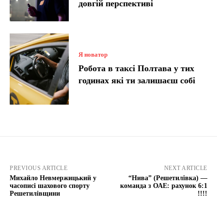
довгій перспективі
Я новатор
Робота в таксі Полтава у тих
годинах які ти залишаєш собі
PREVIOUS ARTICLE
NEXT ARTICLE
Михайло Невмержицький у
“Нива” (Решетилівка) —
часописі шахового спорту
команда з ОАЕ: рахунок 6:1
Решетилівщини
!!!!