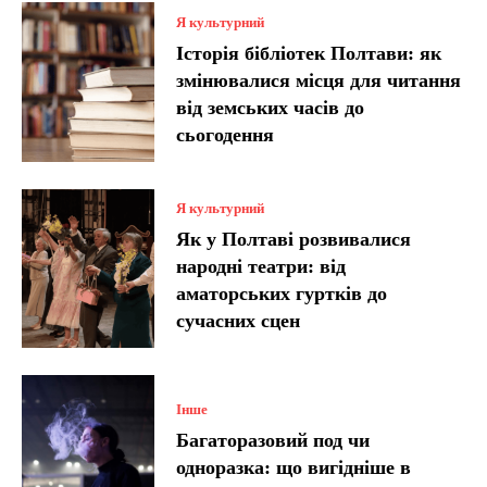
Я культурний
Історія бібліотек Полтави: як
змінювалися місця для читання
від земських часів до
сьогодення
Я культурний
Як у Полтаві розвивалися
народні театри: від
аматорських гуртків до
сучасних сцен
Інше
Багаторазовий под чи
одноразка: що вигідніше в