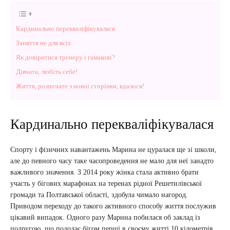
Кардинально перекваліфікувалася
Заняття не для всіх
Як довіритися тренеру і гамакові?
Дівчата, любіть себе!
Життя, розпочате з нової сторінки, вдалося!
Кардинально перекваліфікувалася
Спорту і фізичних навантажень Марина не цуралася ще зі школи,
але до певного часу таке часопроведення не мало для неї занадто
важливого значення. З 2014 року жінка стала активно брати
участь у бігових марафонах на теренах рідної Решетилівської
громади та Полтавської області, здобула чимало нагород.
Приводом переходу до такого активного способу життя послужив
цікавий випадок. Одного разу Марина побилася об заклад із
подругою, що подолає бігом перші в своєму житті 10 кілометрів.