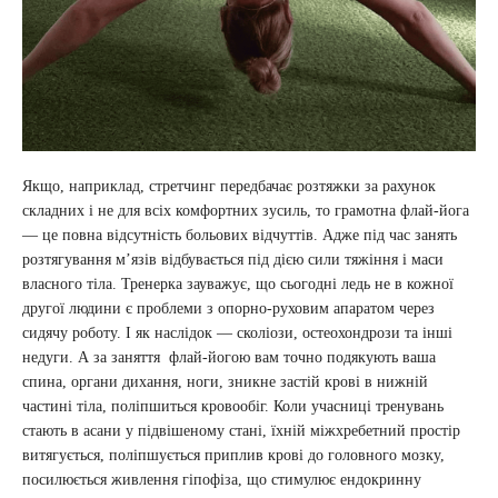
Якщо, наприклад, стретчинг передбачає розтяжки за рахунок
складних і не для всіх комфортних зусиль, то грамотна флай-йога
— це повна відсутність больових відчуттів. Адже під час занять
розтягування м’язів відбувається під дією сили тяжіння і маси
власного тіла. Тренерка зауважує, що сьогодні ледь не в кожної
другої людини є проблеми з опорно-руховим апаратом через
сидячу роботу. І як наслідок — сколіози, остеохондрози та інші
недуги. А за заняття флай-йогою вам точно подякують ваша
спина, органи дихання, ноги, зникне застій крові в нижній
частині тіла, поліпшиться кровообіг. Коли учасниці тренувань
стають в асани у підвішеному стані, їхній міжхребетний простір
витягується, поліпшується приплив крові до головного мозку,
посилюється живлення гіпофіза, що стимулює ендокринну