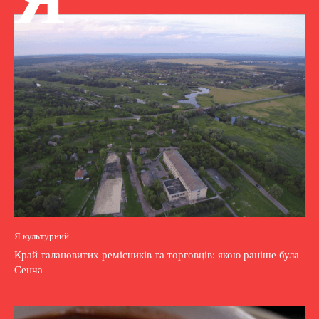
Я культурний
Край талановитих ремісників та торговців: якою раніше була
Сенча