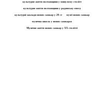
культурне життя полтавщини у минулому столітт
культурне життя полтавщини у радянську епоху
культурні заклади нових санжар у 20 ст
музеї нових санжар
музична школа у нових санжарах
Музичне життя нових санжар у ХХ столітті