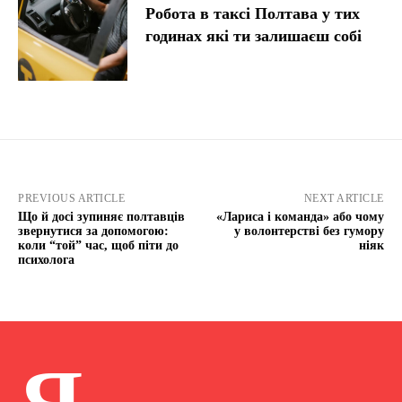
Робота в таксі Полтава у тих
годинах які ти залишаєш собі
PREVIOUS ARTICLE
NEXT ARTICLE
Що й досі зупиняє полтавців
«Лариса і команда» або чому
звернутися за допомогою:
у волонтерстві без гумору
коли “той” час, щоб піти до
ніяк
психолога
Я