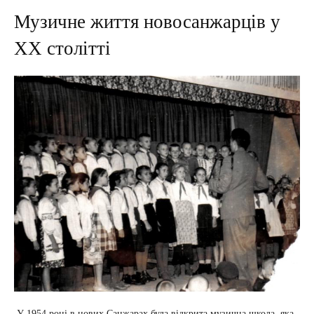
Музичне життя новосанжарців у
ХХ столітті
У 1954 році в нових Санжарах була відкрита музична школа, яка