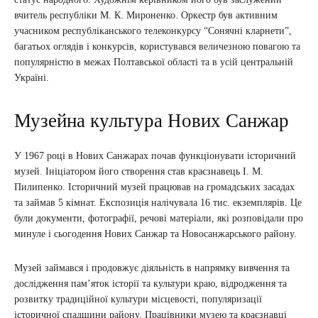
вчитель республіки М. К. Мироненко. Оркестр був активним
учасником республіканського телеконкурсу “Сонячні кларнети”,
багатьох оглядів і конкурсів, користувався величезною повагою та
популярністю в межах Полтавської області та в усій центральній
Україні.
Музейна культура Нових Санжар
У 1967 році в Нових Санжарах почав функціонувати історичний
музей. Ініціатором його створення став краєзнавець І. М.
Пилипенко. Історичний музей працював на громадських засадах
та займав 5 кімнат. Експозиція налічувала 16 тис. екземплярів. Це
були документи, фотографії, речові матеріали, які розповідали про
минуле і сьогодення Нових Санжар та Новосанжарського району.
Музей займався і продовжує діяльність в напрямку вивчення та
дослідження пам’яток історії та культури краю, відродження та
розвитку традиційної культури місцевості, популяризації
історичної спадщини району. Працівники музею та краєзнавці