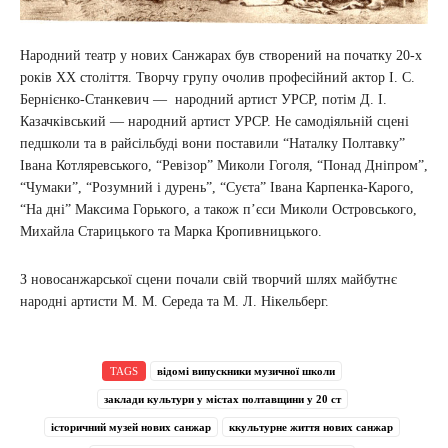
Народний театр у нових Санжарах був створений на початку 20-х
років ХХ століття. Творчу групу очолив професійний актор І. С.
Бернієнко-Станкевич — народний артист УРСР, потім Д. І.
Казачківський — народний артист УРСР. Не самодіяльній сцені
педшколи та в райсільбуді вони поставили “Наталку Полтавку”
Івана Котляревського, “Ревізор” Миколи Гоголя, “Понад Дніпром”,
“Чумаки”, “Розумний і дурень”, “Суєта” Івана Карпенка-Карого,
“На дні” Максима Горького, а також п’єси Миколи Островського,
Михайла Старицького та Марка Кропивницького.
З новосанжарської сцени почали свій творчий шлях майбутнє
народні артисти М. М. Середа та М. Л. Нікельберг.
TAGS
відомі випускники музичної школи
заклади культури у містах полтавщини у 20 ст
історичний музей нових санжар
ккультурне життя нових санжар