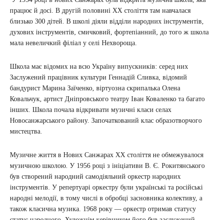
працює й досі. В другій половині ХХ століття там навчалася
близько 300 дітей. В школі діяли відділи народних інструментів,
духових інструментів, смичковий, фортепіанний, до того ж школа
мала невеличкий філіал у селі Нехвороща.
Школа має відомих на всю Україну випускників: серед них
Заслужений працівник культури Геннадій Сливка, відомий
бандурист Марина Заїченко, віртуозна скрипалька Олена
Ковальчук, артист Дніпровського театру Іван Коваленко та багато
інших. Школа почала відкривати музичні класи селах
Новосанжарського району. Започаткований клас образотворчого
мистецтва.
Музичне життя в Нових Санжарах ХХ століття не обмежувалося
музичною школою. У 1956 році з ініціативи В. Є. Рокитянського
був створений народний самодіяльний оркестр народних
інструментів. У репертуарі оркестру були українські та російські
народні мелодії, в тому числі в обробці засновника колективу, а
також класична музика. 1968 року — оркестр отримав статусу
статус народного. Художнім керівником його був заслужений