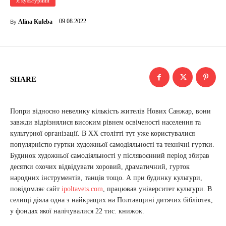
Я культурний
09.08.2022
Alina Kuleba
By
SHARE
Попри відносно невелику кількість жителів Нових Санжар, вони
завжди відрізнялися високим рівнем освіченості населення та
культурної організації. В ХХ столітті тут уже користувалися
популярністю гуртки художньої самодіяльності та технічні гуртки.
Будинок художньої самодіяльності у післявоєнний період збирав
десятки охочих відвідувати хоровий, драматичний, гурток
народних інструментів, танців тощо. А при будинку культури,
повідомляє сайт
ipoltavets.com
, працював університет культури. В
селищі діяла одна з найкращих на Полтавщині дитячих бібліотек,
у фондах якої налічувалися 22 тис. книжок.