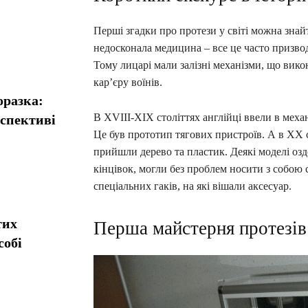
Перші згадки про протези у світі можна знайт
недосконала медицина – все це часто призво
Тому лицарі мали залізні механізми, що вико
кар’єру воїнів.
оразка:
В XVIII-XIX століттях англійці ввели в меха
рспективі
Це був прототип тягових пристроїв. А в XX ст
прийшли дерево та пластик. Деякі моделі оз
кінцівок, могли без проблем носити з собою 
спеціальних гаків, на які вішали аксесуар.
тих
Перша майстерня протезів
собі