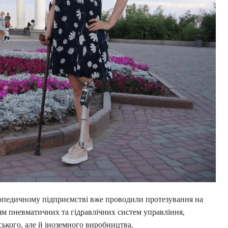
топедичному підприємстві вже проводили протезування на
ням пневматичних та гідравлічних систем управління,
нського, але й іноземного виробництва.