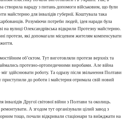
ва створила нараду з питань допомоги військовим, що були
ити майстерню для інвалідів губернії. Коштувала така
арбованців. Розуміючи потреби людей, ідея наради була
аві на вулиці Олександрівська відкрили Протезну майстерню.
чні протези, які допомагали місцевим жителям компенсувати
 життя.
мостійним об’єктом. Тут виготовляли протези верхніх та
 займались протезно-ортопедичними виробами. Але війна
е міг здійснювати роботу. Та одразу після звільнення Полтави
ву приступили до роботи і майстерня отримала свій новий
я інвалідів Другої світової війни з Полтави та околиць.
 ремонтувати. А згодом тут організували цілий завод з
орним тощо, почали відкривали стаціонари та виїжджати на