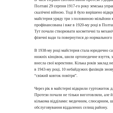
Полтаві 29 серпня 1917-го року земська упра
скалічені війною. Тоді й було вирішено відкр
майстерня уряду три з половиною мільйони к
профінансована і вже в 1920-му році в Полт
Тут почали створювати косметичні та механі
фізичні вади та повернутися до нормального
В 1938-му році майстерня стала юридично са
нижніх кінцівок, шили ортопедичне взуття,
внесла свої корективи. Кілька років заклад н
в 1943-му році, 10 небайдужих фахівців зно
“свіжий ковток повітря”.
Через рік в майстерні відкрили гуртожиток дл
Протези почали не тільки виготовляли, але й
кількома відділами: медичним, слюсарним, ш
обслуговування віддалених селищ району.