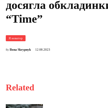
досягла обкладинк
“Time”
Я новатор
Ilona Skrypnyk
12.08.2023
By
Related