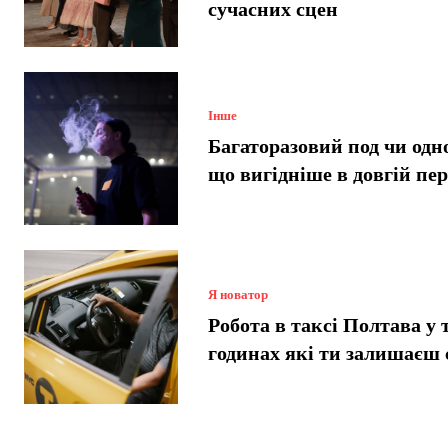
сучасних сцен
Інше
Багаторазовий под чи одн
що вигідніше в довгій пе
Я новатор
Робота в таксі Полтава у 
годинах які ти залишаєш 