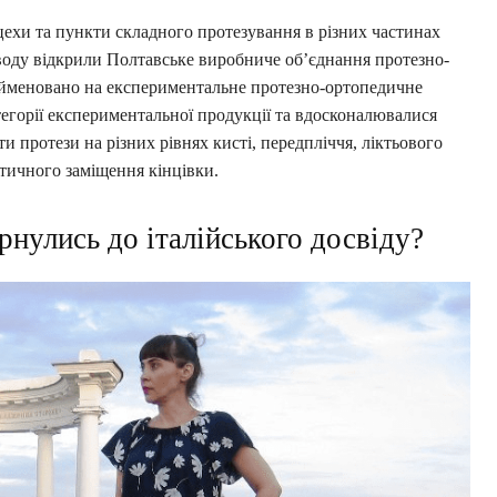
 цехи та пункти складного протезування в різних частинах
заводу відкрили Полтавське виробниче об’єднання протезно-
рейменовано на експериментальне протезно-ортопедичне
егорії експериментальної продукції та вдосконалювалися
и протези на різних рівнях кисті, передпліччя, ліктьового
етичного заміщення кінцівки.
рнулись до італійського досвіду?