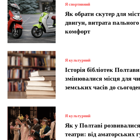
Я спортивний
Як обрати скутер для міст
двигун, витрата пального
комфорт
Я культурний
Історія бібліотек Полтави
змінювалися місця для чи
земських часів до сьогоде
Я культурний
Як у Полтаві розвивалися
театри: від аматорських г