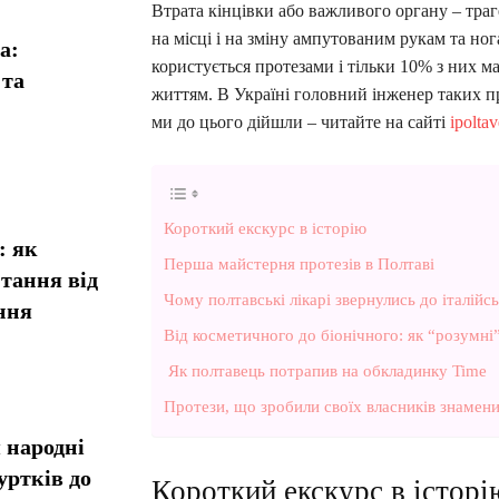
Втрата кінцівки або важливого органу – траг
на місці і на зміну ампутованим рукам та ног
а:
користується протезами і тільки 10% з них 
 та
життям. В Україні головний інженер таких пр
ми до цього дійшли – читайте на сайті
ipolta
Короткий екскурс в історію
: як
Перша майстерня протезів в Полтаві
тання від
Чому полтавські лікарі звернулись до італійс
ння
Від косметичного до біонічного: як “розумні
Як полтавець потрапив на обкладинку Time
Протези, що зробили своїх власників знамен
 народні
уртків до
Короткий екскурс в істор