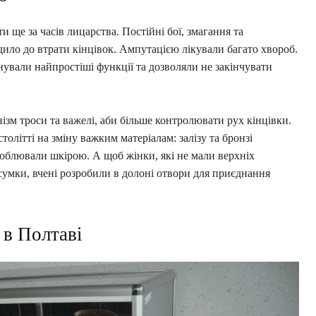
и ще за часів лицарства. Постійні бої, змагання та
дило до втрати кінцівок. Ампутацією лікували багато хвороб.
нували найпростіші функції та дозволяли не закінчувати
нізм троси та важелі, аби більше контролювати рух кінцівки.
олітті на зміну важким матеріалам: залізу та бронзі
доблювали шкірою. А щоб жінки, які не мали верхніх
сумки, вчені розробили в долоні отвори для приєднання
 в Полтаві