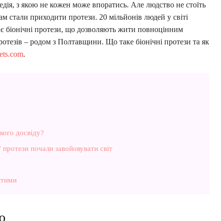
едія, з якою не кожен може впоратись. Але людство не стоїть
ам стали приходити протези. 20 мільйонів людей у світі
має біонічні протези, що дозволяють жити повноцінним
отезів – родом з Полтавщини. Що таке біонічні протези та як
vets.com
.
ького досвіду?
” протези почали завойовувати світ
итими
ію