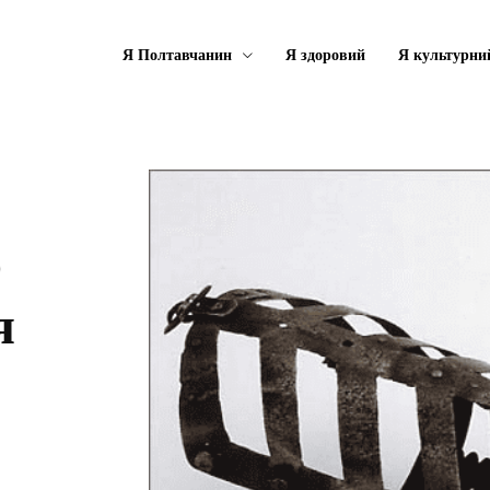
Я Полтавчанин
Я здоровий
Я культурни
о
я