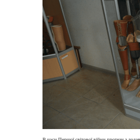
В часи Першої світової війни протези з дода