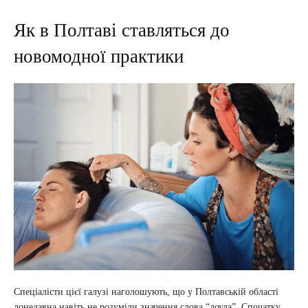
Як в Полтаві ставляться до
новомодної практики
Спеціалісти цієї галузі наголошують, що у Полтавській області
донедавна навіть не розуміли значення слова “доула”. Спочатку