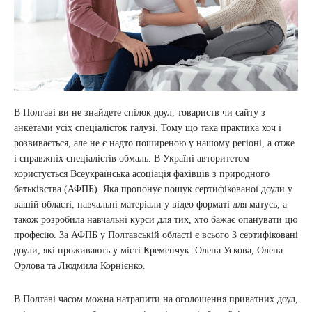
В Полтаві ви не знайдете спілок доул, товариств чи сайту з
анкетами усіх спеціалісток галузі. Тому що така практика хоч і
розвивається, але не є надто поширеною у нашому регіоні, а отже
і справжніх спеціалістів обмаль. В Україні авторитетом
користується Всеукраїнська асоціація фахівців з природного
батьківства (АФПБ). Яка пропонує пошук сертифікованої доули у
вашій області, навчальні матеріали у відео форматі для матусь, а
також розробила навчальні курси для тих, хто бажає опанувати цю
професію. За АФПБ у Полтавській області є всього 3 сертифіковані
доули, які проживають у місті Кременчук: Олена Ускова, Олена
Орлова та Людмила Корнієнко.
В Полтаві часом можна натрапити на оголошення приватних доул,