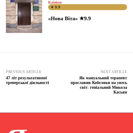
Клініки
★ 9.9
«Нова Віта» ★9.9
PREVIOUS ARTICLE
NEXT ARTICLE
47 літ результативної
Як мануальний терапевт
тренерської діяльності
прославив Кобеляки на увесь
світ: геніальний Микола
Касьян