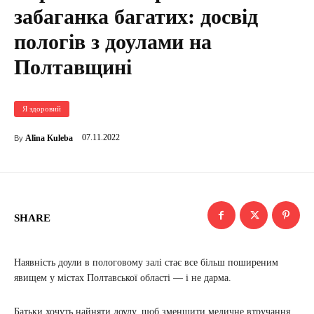
забаганка багатих: досвід
пологів з доулами на
Полтавщині
Я здоровий
07.11.2022
Alina Kuleba
By
SHARE
Наявність доули в пологовому залі стає все більш поширеним
явищем у містах Полтавської області — і не дарма.
Батьки хочуть найняти доулу, щоб зменшити медичне втручання