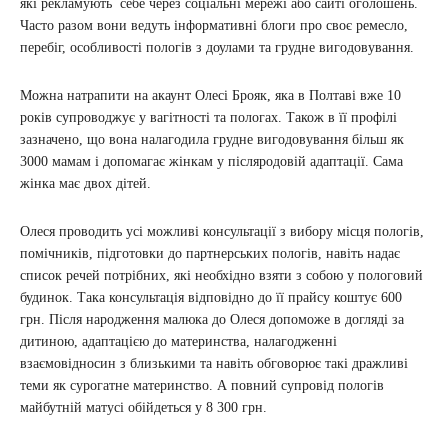
які рекламують себе через соціальні мережі або сайті оголошень.
Часто разом вони ведуть інформативні блоги про своє ремесло,
перебіг, особливості пологів з доулами та грудне вигодовування.
Можна натрапити на акаунт Олесі Брояк, яка в Полтаві вже 10
років супроводжує у вагітності та пологах. Також в її профілі
зазначено, що вона налагодила грудне вигодовування більш як
3000 мамам і допомагає жінкам у післяродовій адаптації. Сама
жінка має двох дітей.
Олеся проводить усі можливі консультації з вибору місця пологів,
помічників, підготовки до партнерських пологів, навіть надає
список речей потрібних, які необхідно взяти з собою у пологовий
будинок. Така консультація відповідно до її прайсу коштує 600
грн. Після народження малюка до Олеся допоможе в догляді за
дитиною, адаптацією до материнства, налагодженні
взаємовідносин з близькими та навіть обговорює такі дражливі
теми як сурогатне материнство. А повний супровід пологів
майбутній матусі обійдеться у 8 300 грн.