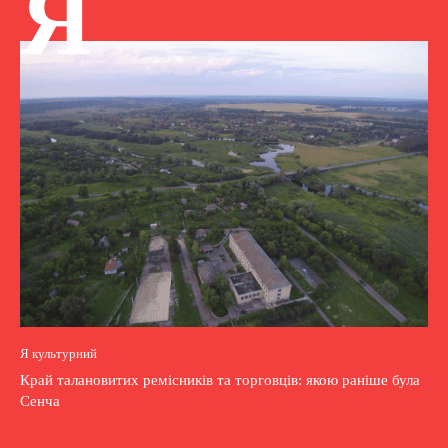
Я
Я культурний
Край талановитих ремісників та торговців: якою раніше була
Сенча