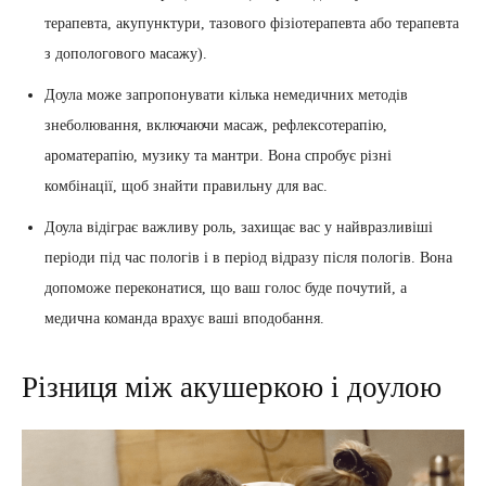
терапевта, акупунктури, тазового фізіотерапевта або терапевта
з допологового масажу).
Доула може запропонувати кілька немедичних методів
знеболювання, включаючи масаж, рефлексотерапію,
ароматерапію, музику та мантри. Вона спробує різні
комбінації, щоб знайти правильну для вас.
Доула відіграє важливу роль, захищає вас у найвразливіші
періоди під час пологів і в період відразу після пологів. Вона
допоможе переконатися, що ваш голос буде почутий, а
медична команда врахує ваші вподобання.
Різниця між акушеркою і доулою