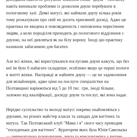
навіть виникали проблеми із дозволом доули перебувати в
пологовому залі. Деякі матусі, які наймали доулу кілька років
тому розказували про свій не досить приємний досвід. Адже ця
практика не введена в повсякденність і непояснена пересічним
людям, а коли породілля приходить до пологового відділення з
доулою, на неї дивляться як на білу ворону. Іноді цю практику
називали забаганкою для багатих.
Але всі жінки, які користувалися послугами доули кажуть, що без
неї їм було б набагато складніше, особливо якщо це перші пологи
в житті жінки. Насправді ж найняти доулу — це не задоволення
для мільйонерів, адже ціни на послуги спеціалістки на
Полтавщині варіюються від 5 до 10 тис. грн, іноді більше,
залежно від кваліфікації, досвіду доули та послуг, які вона надає.
Нерідко суспільство та молоді матусі зокрема знайомляться з
доулами, на різних майстер класах та заходах для вагітних та
матусь. Так Полтавський клуб “Мама і я” свого часу проводив
“посиденьки для вагітних”. Куратором яких була Юлія Савельєва
— перинатальна психологиня, доула та консультантка з питань