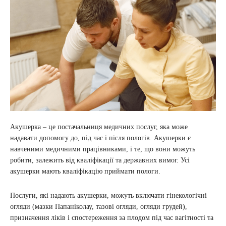
Акушерка – це постачальниця медичних послуг, яка може
надавати допомогу до, під час і після пологів. Акушерки є
навченими медичними працівниками, і те, що вони можуть
робити, залежить від кваліфікації та державних вимог. Усі
акушерки мають кваліфікацію приймати пологи.
Послуги, які надають акушерки, можуть включати гінекологічні
огляди (мазки Папаніколау, тазові огляди, огляди грудей),
призначення ліків і спостереження за плодом під час вагітності та