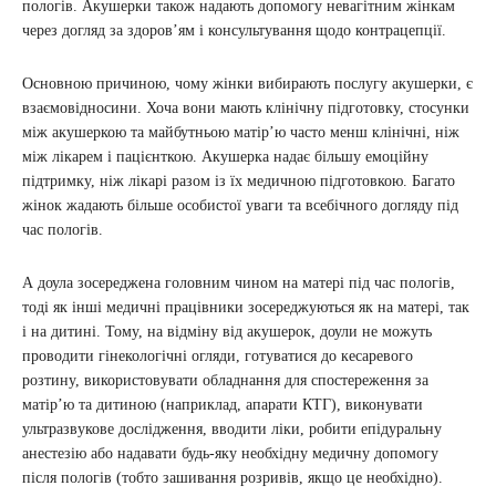
пологів. Акушерки також надають допомогу невагітним жінкам
через догляд за здоров’ям і консультування щодо контрацепції.
Основною причиною, чому жінки вибирають послугу акушерки, є
взаємовідносини. Хоча вони мають клінічну підготовку, стосунки
між акушеркою та майбутньою матір’ю часто менш клінічні, ніж
між лікарем і пацієнткою. Акушерка надає більшу емоційну
підтримку, ніж лікарі разом із їх медичною підготовкою. Багато
жінок жадають більше особистої уваги та всебічного догляду під
час пологів.
А доула зосереджена головним чином на матері під час пологів,
тоді як інші медичні працівники зосереджуються як на матері, так
і на дитині. Тому, на відміну від акушерок, доули не можуть
проводити гінекологічні огляди, готуватися до кесаревого
розтину, використовувати обладнання для спостереження за
матір’ю та дитиною (наприклад, апарати КТГ), виконувати
ультразвукове дослідження, вводити ліки, робити епідуральну
анестезію або надавати будь-яку необхідну медичну допомогу
після пологів (тобто зашивання розривів, якщо це необхідно).