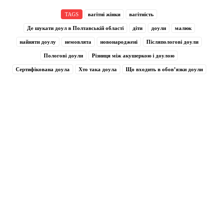
TAGS
вагітні жінки
вагітність
Де шукати доул в Полтавській області
діти
доули
малюк
найняти доулу
немовлята
новонароджені
Післяпологові доули
Пологові доули
Різниця між акушеркою і доулою
Сертифікована доула
Хто така доула
Що входить в обов’язки доули