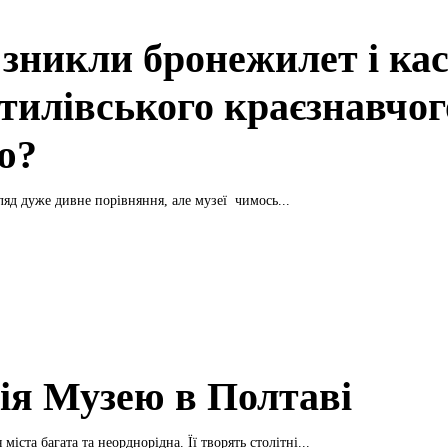
 зникли бронежилет і кас
тилівського краєзнавчог
ю?
яд дуже дивне порівняння, але музеї чимось...
рія Музею в Полтаві
 міста багата та неорднорідна. Її творять столітні...