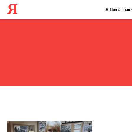
Я
Я Полтавчан