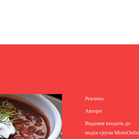
Реклама
Автори
Видання входить до
медіа-групи
MistoOnli