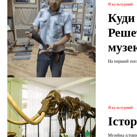
Я культурний
Куди
Реше
музе
На перший погл
Я культурний
Істо
Музейна історія