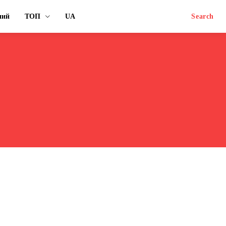
ний
ТОП
UA
Search