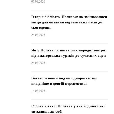
07.08.2026
Історія бібліотек Полтави: як змінювалися
місця для читання від земських часів до
сьогодення
24.07.2026
Як у Полтаві розвивалися народні театри:
від аматорських гуртків до сучасних сцен
24.07.2026
Багаторазовий под чи одноразка: що
вигідніше в довгій перспективі
14.07.2026
Робота в таксі Полтава у тих годинах які
ти залишаєш собі