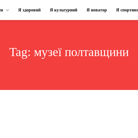
ин
Я здоровий
Я культурний
Я новатор
Я спортив
Tag:
музеї полтавщини