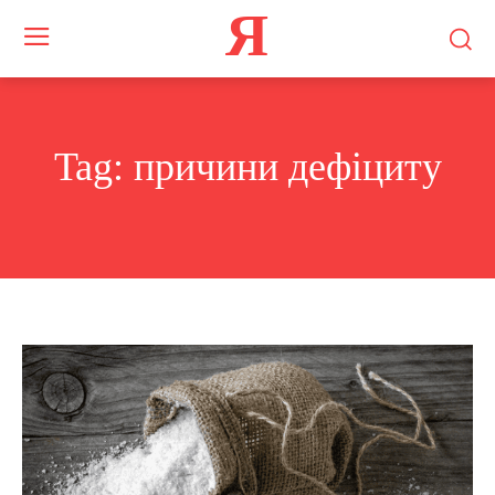
Я
Tag:
причини дефіциту