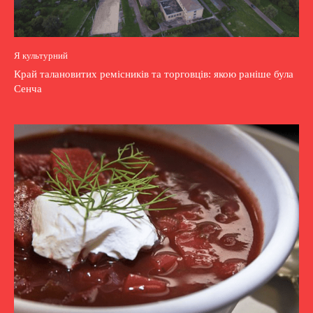
Я культурний
Край талановитих ремісників та торговців: якою раніше була
Сенча