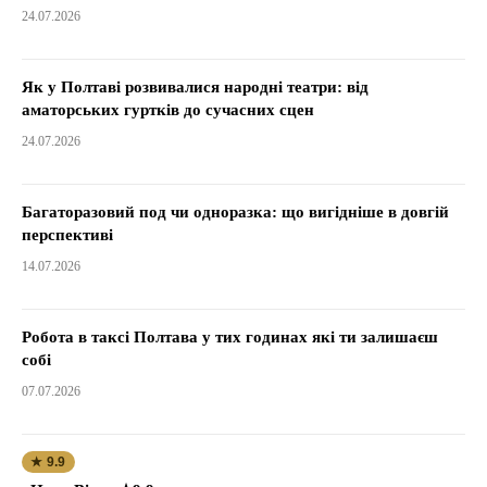
24.07.2026
Як у Полтаві розвивалися народні театри: від
аматорських гуртків до сучасних сцен
24.07.2026
Багаторазовий под чи одноразка: що вигідніше в довгій
перспективі
14.07.2026
Робота в таксі Полтава у тих годинах які ти залишаєш
собі
07.07.2026
★ 9.9