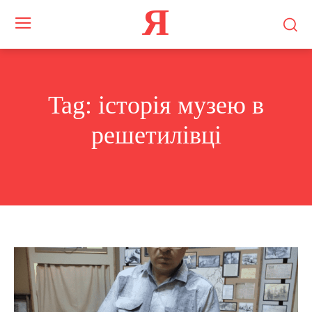
Я
Tag:
історія музею в
решетилівці