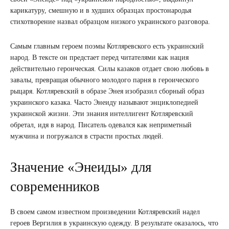
карикатуру, смешную и в худших образцах простонародья
стихотворение назвал образцом низкого украинского разговора.
Самым главным героем поэмы Котляревского есть украинский
народ. В тексте он предстает перед читателями как нация
действительно героическая. Силы казаков отдает свою любовь в
завалы, превращая обычного молодого парня в героического
рыцаря. Котляревский в образе Энея изобразил сборный образ
украинского казака. Часто Энеиду называют энциклопедией
украинской жизни. Эти знания интеллигент Котляревский
обретал, идя в народ. Писатель одевался как неприметный
мужчина и погружался в страсти простых людей.
Значение «Энеиды» для
современников
В своем самом известном произведении Котляревский надел
героев Вергилия в украинскую одежду. В результате оказалось, что