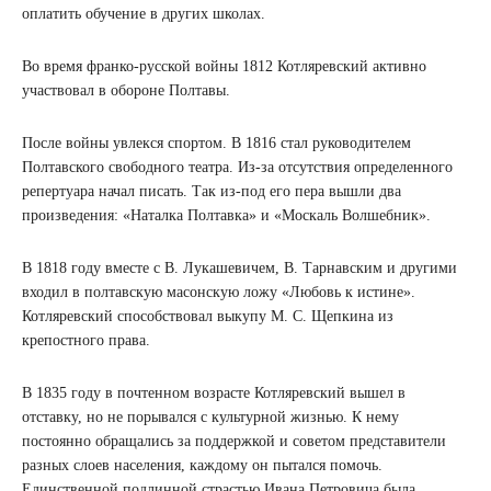
оплатить обучение в других школах.
Во время франко-русской войны 1812 Котляревский активно
участвовал в обороне Полтавы.
После войны увлекся спортом. В 1816 стал руководителем
Полтавского свободного театра. Из-за отсутствия определенного
репертуара начал писать. Так из-под его пера вышли два
произведения: «Наталка Полтавка» и «Москаль Волшебник».
В 1818 году вместе с В. Лукашевичем, В. Тарнавским и другими
входил в полтавскую масонскую ложу «Любовь к истине».
Котляревский способствовал выкупу М. С. Щепкина из
крепостного права.
В 1835 году в почтенном возрасте Котляревский вышел в
отставку, но не порывался с культурной жизнью. К нему
постоянно обращались за поддержкой и советом представители
разных слоев населения, каждому он пытался помочь.
Единственной подлинной страстью Ивана Петровича была