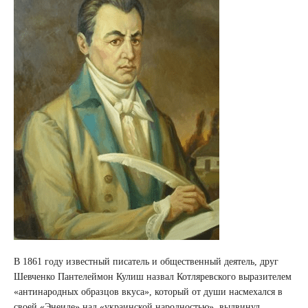
В 1861 году известный писатель и общественный деятель, друг
Шевченко Пантелеймон Кулиш назвал Котляревского выразителем
«антинародных образцов вкуса», который от души насмехался в
своей «Энеиде» над «украинской народностью», выдвинул