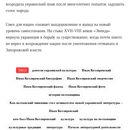
возродила украинский язык после многолетних попыток задушить
голос народа.
Смех для нации означает выздоровление и выход на новый
уровень самосознания. На стыке XVII-VIII веков «Энеида»
вернула украинцев в борьбу за существование, когда почти никто
не верил в возрождение нации после уничтожения гетманата и
Запорожской власти.
TAGS
деятели украинской культуры
Иван Котляревский
Иван Котляревский биография
Иван Котляревский творчество
Иван Котляревский факты
Иван Котляревский фото
история полтавщины
Как полтавский чиновник стал зачинателем новой украинской литературы –
Иван Котляревский
кем был Иван Котляревский
культура
культура на полтавщине
культурные традиции
литература
Начало литературной деятельности