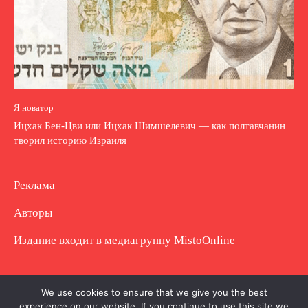
Я новатор
Ицхак Бен-Цви или Ицхак Шимшелевич — как полтавчанин
творил историю Израиля
Реклама
Авторы
Издание входит в медиагруппу
MistoOnline
Copyright © Полное использование материала
We use cookies to ensure that we give you the best
experience on our website. If you continue to use this site we