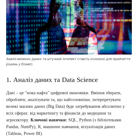
Аналіз великих даних та штучний інтелект стають основою для прийняття
рішень у бізнесі.
1. Аналіз даних та Data Science
Дані – це “нова нафта” цифрової економіки. Вміння збирати,
обробляти, аналізувати та, що найголовніше, інтерпретувати
великі масиви даних (Big Data) буде затребуваним абсолютно у
всіх сферах: від маркетингу та фінансів до медицини та
агросектору.
Ключові навички:
SQL, Python (з бібліотеками
Pandas, NumPy), R, машинне навчання, візуалізація даних
(Tableau, Power BI).