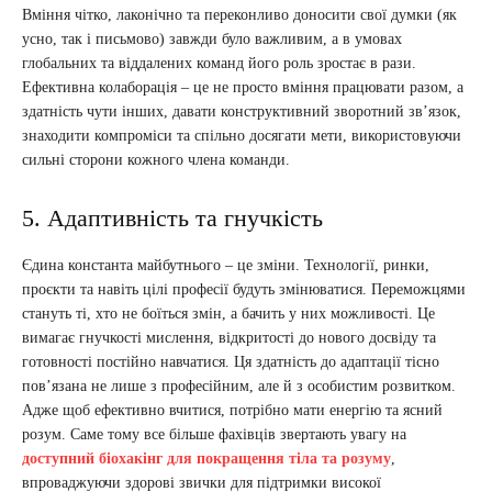
Вміння чітко, лаконічно та переконливо доносити свої думки (як
усно, так і письмово) завжди було важливим, а в умовах
глобальних та віддалених команд його роль зростає в рази.
Ефективна колаборація – це не просто вміння працювати разом, а
здатність чути інших, давати конструктивний зворотний зв’язок,
знаходити компроміси та спільно досягати мети, використовуючи
сильні сторони кожного члена команди.
5. Адаптивність та гнучкість
Єдина константа майбутнього – це зміни. Технології, ринки,
проєкти та навіть цілі професії будуть змінюватися. Переможцями
стануть ті, хто не боїться змін, а бачить у них можливості. Це
вимагає гнучкості мислення, відкритості до нового досвіду та
готовності постійно навчатися. Ця здатність до адаптації тісно
пов’язана не лише з професійним, але й з особистим розвитком.
Адже щоб ефективно вчитися, потрібно мати енергію та ясний
розум. Саме тому все більше фахівців звертають увагу на
доступний біохакінг для покращення тіла та розуму
,
впроваджуючи здорові звички для підтримки високої