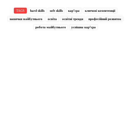
TAGS
hard skills
soft skills
кар’єра
ключові компетенції
навички майбутнього
освіта
освітні тренди
професійний розвиток
робота майбутнього
успішна кар’єра