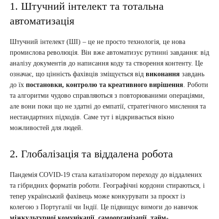
1. Штучний інтелект та тотальна
автоматизація
Штучний інтелект (ШІ) – це не просто технологія, це нова
промислова революція. Він вже автоматизує рутинні завдання: від
аналізу документів до написання коду та створення контенту. Це
означає, що цінність фахівців зміщується від
виконання
завдань
до їх
постановки, контролю та креативного вирішення
. Роботи
та алгоритми чудово справляються з повторюваними операціями,
але вони поки що не здатні до емпатії, стратегічного мислення та
нестандартних підходів. Саме тут і відкривається вікно
можливостей для людей.
2. Глобалізація та віддалена робота
Пандемія COVID-19 стала каталізатором переходу до віддалених
та гібридних форматів роботи. Географічні кордони стираються, і
тепер український фахівець може конкурувати за проєкт із
колегою з Португалії чи Індії. Це підвищує вимоги до навичок
міжкультурної комунікації, самоорганізації, тайм-