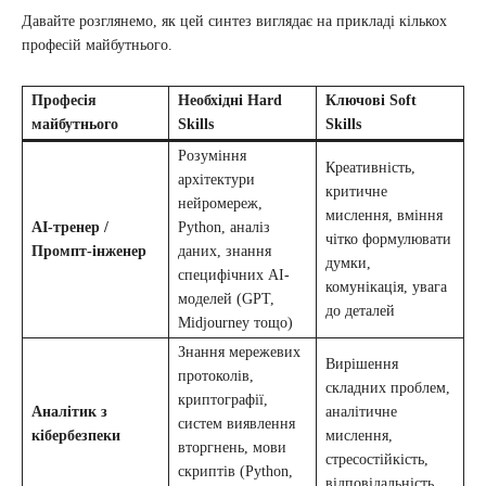
Давайте розглянемо, як цей синтез виглядає на прикладі кількох
професій майбутнього.
Професія
Необхідні Hard
Ключові Soft
майбутнього
Skills
Skills
Розуміння
Креативність,
архітектури
критичне
нейромереж,
мислення, вміння
AI-тренер /
Python, аналіз
чітко формулювати
Промпт-інженер
даних, знання
думки,
специфічних AI-
комунікація, увага
моделей (GPT,
до деталей
Midjourney тощо)
Знання мережевих
Вирішення
протоколів,
складних проблем,
криптографії,
Аналітик з
аналітичне
систем виявлення
кібербезпеки
мислення,
вторгнень, мови
стресостійкість,
скриптів (Python,
відповідальність