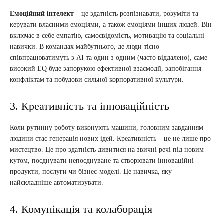
Емоційний інтелект
– це здатність розпізнавати, розуміти та
керувати власними емоціями, а також емоціями інших людей. Він
включає в себе емпатію, самосвідомість, мотивацію та соціальні
навички. В командах майбутнього, де люди тісно
співпрацюватимуть з AI та один з одним (часто віддалено), саме
високий EQ буде запорукою ефективної взаємодії, запобігання
конфліктам та побудови сильної корпоративної культури.
3. Креативність та інноваційність
Коли рутинну роботу виконують машини, головним завданням
людини стає генерація нових ідей. Креативність – це не лише про
мистецтво. Це про здатність дивитися на звичні речі під новим
кутом, поєднувати непоєднуване та створювати інноваційні
продукти, послуги чи бізнес-моделі. Це навичка, яку
найскладніше автоматизувати.
4. Комунікація та колаборація