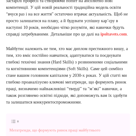
застарілі професії та створюючи попит на абсолютно нові
компетенції. У цій новій реальності традиційна модель освіти
“вчуся раз і на все життя” остаточно втрачає актуальність. Щоб не
просто залишатися на плаву, а й будувати успішну кар’єру в
наступні 10 років, необхідно чітко розуміти, які навички будуть
справді затребуваними. Детальніше про це далі на
ipoltavets.com
.
Майбутнє належить не тим, хто має диплом престижного вишу, а
тим, хто вміє постійно навчатися, адаптуватися та поєднувати
глибокі технічні знання (Hard Skills) з розвиненими соціальними
та когнітивними компетенціями (Soft Skills). Саме цей симбіоз
стане вашим головним капіталом у 2030-х роках. У цій статті ми
глибоко проаналізуємо ключові мегатренди, що формують ринок
праці, визначимо найважливіші “тверді” та “м’які” навички, а
також розглянемо освітні підходи, які допоможуть вам їх здобути
та залишатися конкурентоспроможними.
Мегатренди, що формують ринок праці майбутнього