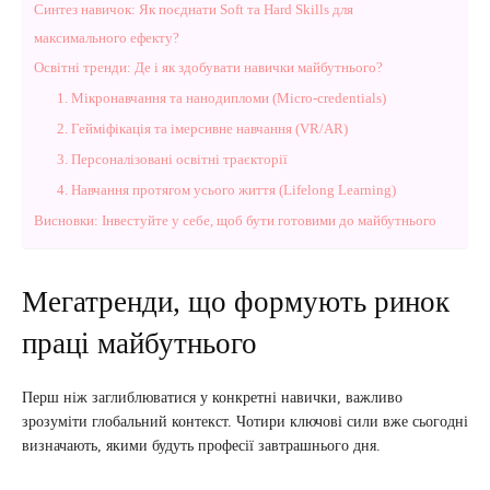
Синтез навичок: Як поєднати Soft та Hard Skills для
максимального ефекту?
Освітні тренди: Де і як здобувати навички майбутнього?
1. Мікронавчання та нанодипломи (Micro-credentials)
2. Гейміфікація та імерсивне навчання (VR/AR)
3. Персоналізовані освітні траєкторії
4. Навчання протягом усього життя (Lifelong Learning)
Висновки: Інвестуйте у себе, щоб бути готовими до майбутнього
Мегатренди, що формують ринок
праці майбутнього
Перш ніж заглиблюватися у конкретні навички, важливо
зрозуміти глобальний контекст. Чотири ключові сили вже сьогодні
визначають, якими будуть професії завтрашнього дня.