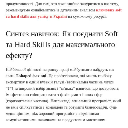
продуктивності. Для тих, хто хоче глибше зануритися в цю тему,
рекомендуємо ознайомитись із детальним аналізом
ключових soft
та hard skills для успіху в Україні
на суміжному ресурсі.
Синтез навичок: Як поєднати Soft
та Hard Skills для максимального
ефекту?
Найбільшої цінності на ринку праці майбутнього набудуть так
звані
T-shaped фахівці
. Це професіонали, які мають глибоку
експертизу в одній вузькій галузі (вертикальна частина літери
“T”) та широкий набір знань і “м’яких” навичок, що дозволяють
їм ефективно співпрацювати з фахівцями з інших сфер
(горизонтальна частина). Наприклад, геніальний програміст, який
не вміє спілкуватися з командою та розуміти бізнес-задачі, буде
менш цінним, ніж хороший програміст з відмінними
комунікативними навичками та продуктовим мисленням.