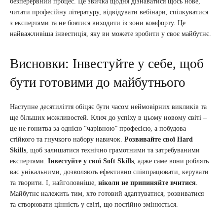
безперервний процес. Це звичка щодня дізнаватися щось нове,
читати професійну літературу, відвідувати вебінари, спілкуватися
з експертами та не боятися виходити із зони комфорту. Це
найважливіша інвестиція, яку ви можете зробити у своє майбутнє.
Висновки: Інвестуйте у себе, щоб
бути готовими до майбутнього
Наступне десятиліття обіцяє бути часом неймовірних викликів та
ще більших можливостей. Ключ до успіху в цьому новому світі –
це не гонитва за однією “чарівною” професією, а побудова
стійкого та гнучкого набору навичок.
Розвивайте свої Hard
Skills
, щоб залишатися технічно грамотними та затребуваними
експертами.
Інвестуйте у свої Soft Skills
, адже саме вони роблять
вас унікальними, дозволяють ефективно співпрацювати, керувати
та творити. І, найголовніше,
ніколи не припиняйте вчитися
.
Майбутнє належить тим, хто готовий адаптуватися, розвиватися
та створювати цінність у світі, що постійно змінюється.