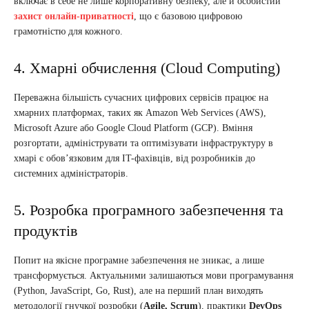
включає в себе не лише корпоративну безпеку, але й особистий
захист онлайн-приватності
, що є базовою цифровою
грамотністю для кожного.
4. Хмарні обчислення (Cloud Computing)
Переважна більшість сучасних цифрових сервісів працює на
хмарних платформах, таких як Amazon Web Services (AWS),
Microsoft Azure або Google Cloud Platform (GCP). Вміння
розгортати, адмініструвати та оптимізувати інфраструктуру в
хмарі є обов’язковим для IT-фахівців, від розробників до
системних адміністраторів.
5. Розробка програмного забезпечення та
продуктів
Попит на якісне програмне забезпечення не зникає, а лише
трансформується. Актуальними залишаються мови програмування
(Python, JavaScript, Go, Rust), але на перший план виходять
методології гнучкої розробки (
Agile, Scrum
), практики
DevOps