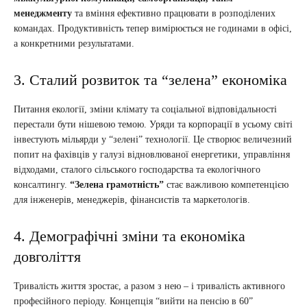
менеджменту
та вміння ефективно працювати в розподілених
командах. Продуктивність тепер вимірюється не годинами в офісі,
а конкретними результатами.
3. Сталий розвиток та “зелена” економіка
Питання екології, зміни клімату та соціальної відповідальності
перестали бути нішевою темою. Уряди та корпорації в усьому світі
інвестують мільярди у “зелені” технології. Це створює величезний
попит на фахівців у галузі відновлюваної енергетики, управління
відходами, сталого сільського господарства та екологічного
консалтингу.
“Зелена грамотність”
стає важливою компетенцією
для інженерів, менеджерів, фінансистів та маркетологів.
4. Демографічні зміни та економіка
довголіття
Тривалість життя зростає, а разом з нею – і тривалість активного
професійного періоду. Концепція “вийти на пенсію в 60”