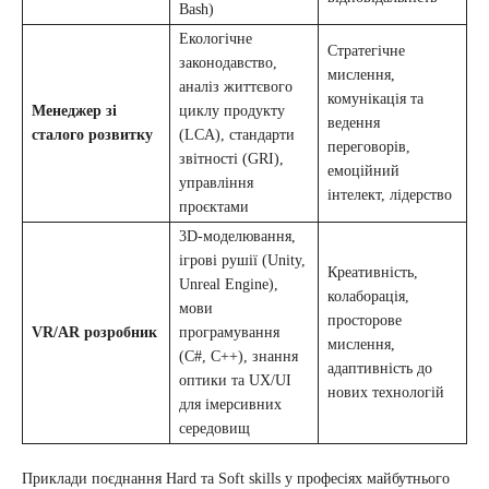
Bash)
Екологічне
Стратегічне
законодавство,
мислення,
аналіз життєвого
комунікація та
Менеджер зі
циклу продукту
ведення
сталого розвитку
(LCA), стандарти
переговорів,
звітності (GRI),
емоційний
управління
інтелект, лідерство
проєктами
3D-моделювання,
ігрові рушії (Unity,
Креативність,
Unreal Engine),
колаборація,
мови
просторове
VR/AR розробник
програмування
мислення,
(C#, C++), знання
адаптивність до
оптики та UX/UI
нових технологій
для імерсивних
середовищ
Приклади поєднання Hard та Soft skills у професіях майбутнього