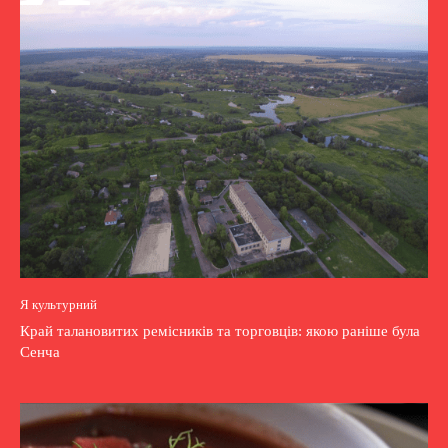
Я культурний
Край талановитих ремісників та торговців: якою раніше була
Сенча