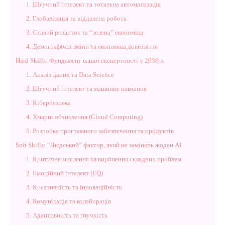
1. Штучний інтелект та тотальна автоматизація
2. Глобалізація та віддалена робота
3. Сталий розвиток та “зелена” економіка
4. Демографічні зміни та економіка довголіття
Hard Skills: Фундамент вашої експертності у 2030-х
1. Аналіз даних та Data Science
2. Штучний інтелект та машинне навчання
3. Кібербезпека
4. Хмарні обчислення (Cloud Computing)
5. Розробка програмного забезпечення та продуктів
Soft Skills: “Людський” фактор, який не замінить жоден AI
1. Критичне мислення та вирішення складних проблем
2. Емоційний інтелект (EQ)
3. Креативність та інноваційність
4. Комунікація та колаборація
5. Адаптивність та гнучкість