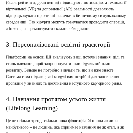
(бали, рейтинги, досягнення) підвищують мотивацію, а технології
віртуальної (VR) та доповненої (AR) реальності дозволяють
відпрацьовувати практичні навички в безпечному симульованому
середовищі. Так хірурги можуть тренуватися проводити операції,
а інженери – ремонтувати складне обладнання.
3. Персоналізовані освітні траєкторії
Платформи на основі ШІ аналізують ваші поточні знання, цілі та
стиль навчання, щоб запропонувати індивідуальний план
розвитку. Більше не потрібно вивчати те, що ви вже знаєте.
Система сама підкаже, які модулі вам потрібні для заповнення
прогалин у знаннях та досягнення наступного кар’єрного рівня.
4. Навчання протягом усього життя
(Lifelong Learning)
Це не стільки тренд, скільки нова філософія. Успішна людина
майбутнього – це людина, яка сприймає навчання не як етап, а як