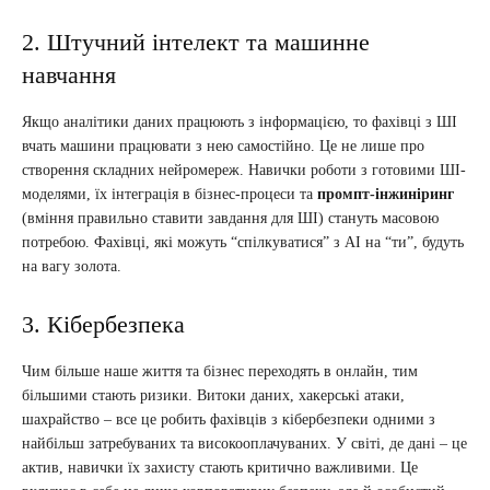
2. Штучний інтелект та машинне
навчання
Якщо аналітики даних працюють з інформацією, то фахівці з ШІ
вчать машини працювати з нею самостійно. Це не лише про
створення складних нейромереж. Навички роботи з готовими ШІ-
моделями, їх інтеграція в бізнес-процеси та
промпт-інжиніринг
(вміння правильно ставити завдання для ШІ) стануть масовою
потребою. Фахівці, які можуть “спілкуватися” з AI на “ти”, будуть
на вагу золота.
3. Кібербезпека
Чим більше наше життя та бізнес переходять в онлайн, тим
більшими стають ризики. Витоки даних, хакерські атаки,
шахрайство – все це робить фахівців з кібербезпеки одними з
найбільш затребуваних та високооплачуваних. У світі, де дані – це
актив, навички їх захисту стають критично важливими. Це