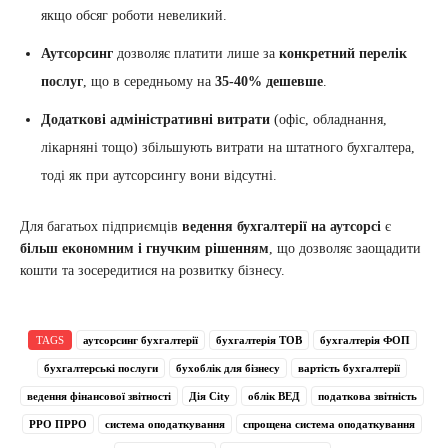
якщо обсяг роботи невеликий.
Аутсорсинг
дозволяє платити лише за
конкретний перелік
послуг
, що в середньому на
35-40% дешевше
.
Додаткові адміністративні витрати
(офіс, обладнання,
лікарняні тощо) збільшують витрати на штатного бухгалтера,
тоді як при аутсорсингу вони відсутні.
Для багатьох підприємців
ведення бухгалтерії на аутсорсі
є
більш економним і гнучким рішенням
, що дозволяє заощадити
кошти та зосередитися на розвитку бізнесу.
TAGS
аутсорсинг бухгалтерії
бухгалтерія ТОВ
бухгалтерія ФОП
бухгалтерські послуги
бухоблік для бізнесу
вартість бухгалтерії
ведення фінансової звітності
Дія City
облік ВЕД
податкова звітність
РРО ПРРО
система оподаткування
спрощена система оподаткування