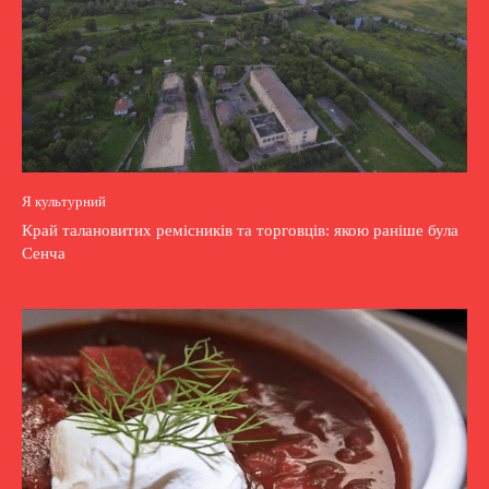
Я культурний
Край талановитих ремісників та торговців: якою раніше була
Сенча