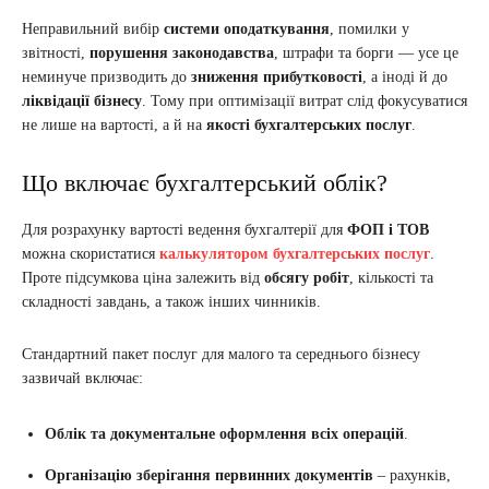
Неправильний вибір
системи оподаткування
, помилки у
звітності,
порушення законодавства
, штрафи та борги — усе це
неминуче призводить до
зниження прибутковості
, а іноді й до
ліквідації бізнесу
. Тому при оптимізації витрат слід фокусуватися
не лише на вартості, а й на
якості бухгалтерських послуг
.
Що включає бухгалтерський облік?
Для розрахунку вартості ведення бухгалтерії для
ФОП і ТОВ
можна скористатися
калькулятором бухгалтерських послуг
.
Проте підсумкова ціна залежить від
обсягу робіт
, кількості та
складності завдань, а також інших чинників.
Стандартний пакет послуг для малого та середнього бізнесу
зазвичай включає:
Облік та документальне оформлення всіх операцій
.
Організацію зберігання первинних документів
– рахунків,