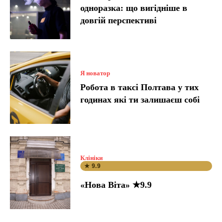
одноразка: що вигідніше в
довгій перспективі
Я новатор
Робота в таксі Полтава у тих
годинах які ти залишаєш собі
Клініки
★ 9.9
«Нова Віта» ★9.9