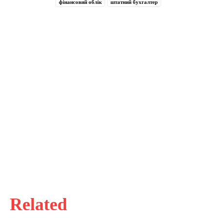
фінансовий облік
штатний бухгалтер
Related