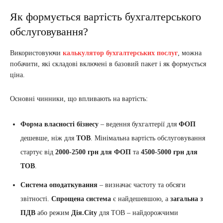
Як формується вартість бухгалтерського
обслуговування?
Використовуючи
калькулятор бухгалтерських послуг
, можна
побачити, які складові включені в базовий пакет і як формується
ціна.
Основні чинники, що впливають на вартість:
Форма власності бізнесу
– ведення бухгалтерії для
ФОП
дешевше, ніж для
ТОВ
. Мінімальна вартість обслуговування
стартує від
2000-2500 грн для ФОП
та
4500-5000 грн для
ТОВ
.
Система оподаткування
– визначає частоту та обсяги
звітності.
Спрощена система
є найдешевшою, а
загальна з
ПДВ
або режим
Дія.City
для ТОВ – найдорожчими