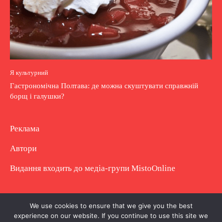
Я культурний
Гастрономічна Полтава: де можна скуштувати справжній
борщ і галушки?
Реклама
Автори
Видання входить до медіа-групи
MistoOnline
Copyright © Повне використання матеріалу
We use cookies to ensure that we give you the best
experience on our website. If you continue to use this site we
заборонено. Частково можна з гіперпосиланням.