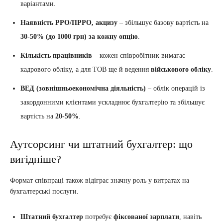
варіантами.
Наявність РРО/ПРРО, акцизу
– збільшує базову вартість на
30-50% (до 1000 грн) за кожну опцію
.
Кількість працівників
– кожен співробітник вимагає
кадрового обліку, а для ТОВ ще й ведення
військового обліку
.
ВЕД (зовнішньоекономічна діяльність)
– облік операцій із
закордонними клієнтами ускладнює бухгалтерію та збільшує
вартість на
20-50%
.
Аутсорсинг чи штатний бухгалтер: що
вигідніше?
Формат співпраці також відіграє значну роль у витратах на
бухгалтерські послуги.
Штатний бухгалтер
потребує
фіксованої зарплати
, навіть