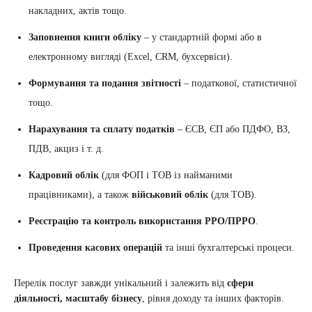
накладних, актів тощо.
Заповнення книги обліку
– у стандартній формі або в
електронному вигляді (Excel, CRM, бухсервіси).
Формування та подання звітності
– податкової, статистичної
тощо.
Нарахування та сплату податків
– ЄСВ, ЄП або ПДФО, ВЗ,
ПДВ, акциз і т. д.
Кадровий облік
(для ФОП і ТОВ із найманими
працівниками), а також
військовий облік
(для ТОВ).
Реєстрацію та контроль використання РРО/ПРРО
.
Проведення касових операцій
та інші бухгалтерські процеси.
Перелік послуг завжди унікальний і залежить від
сфери
діяльності, масштабу бізнесу
, рівня доходу та інших факторів.