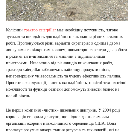
Колісний
трактор caterpillar
має необхідну потужність, тягове
зусилля та швидкість для надійного виконання різних земляних
робіт. Пропонуються різні варіанти скреперів: з одним і двома
двигунами та відкритим ковшем, двомоторні скрепери для роботи
в режимі тяги-штовхання та машини з підіймальними
пристроями. Незалежно від різновидів виконуваних робіт,
трактори caterpillar забезпечать найвищу продуктивність,
неперевершену універсальність та чудову ефективність палива.
Простота експлуатації, виняткова надійність, новітні технологічні
можливості та функції безпеки допоможуть вивести бізнес на
новий рівень.
Це перша компанія «чистих» дизельних двигунів. У 2004 році
корпорація створила двигуни, що відповідають вимогам
організації охорони навколишнього середовища США. Вона
пропагує розумне використання ресурсів та технологій, які не