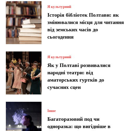
Я культурний
Історія бібліотек Полтави: як
змінювалися місця для читання
від земських часів до
сьогодення
Я культурний
Як у Полтаві розвивалися
народні театри: від
аматорських гуртків до
сучасних сцен
Інше
Багаторазовий под чи
одноразка: що вигідніше в