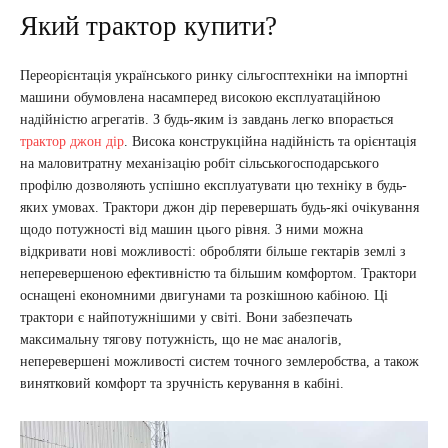
Який трактор купити?
Переорієнтація українського ринку сільгосптехніки на імпортні
машини обумовлена ​​насамперед високою експлуатаційною
надійністю агрегатів. З будь-яким із завдань легко впорається
трактор джон дір
. Висока конструкційна надійність та орієнтація
на маловитратну механізацію робіт сільськогосподарського
профілю дозволяють успішно експлуатувати цю техніку в будь-
яких умовах. Трактори джон дір перевершать будь-які очікування
щодо потужності від машин цього рівня. З ними можна
відкривати нові можливості: обробляти більше гектарів землі з
неперевершеною ефективністю та більшим комфортом. Трактори
оснащені економними двигунами та розкішною кабіною. Ці
трактори є найпотужнішими у світі. Вони забезпечать
максимальну тягову потужність, що не має аналогів,
неперевершені можливості систем точного землеробства, а також
винятковий комфорт та зручність керування в кабіні.