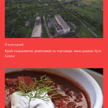
Я культурний
Край талановитих ремісників та торговців: якою раніше була
Сенча