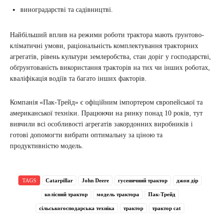
виноградарстві та садівництві.
Найбільший вплив на режими роботи трактора мають ґрунтово-
кліматичні умови, раціональність комплектування тракторних
агрегатів, рівень культури землеробства, стан доріг у господарстві,
обґрунтованість використання тракторів на тих чи інших роботах,
кваліфікація водіїв та багато інших факторів.
Компанія «Пак-Трейд» є офіційним імпортером європейської та
американської техніки. Працюючи на ринку понад 10 років, тут
вивчили всі особливості агрегатів закордонних виробників і
готові допомогти вибрати оптимальну за ціною та
продуктивністю модель.
TAGS
Catarpillar
John Deere
гусеничний трактор
джон дір
колісний трактор
модель трактора
Пак-Трейд
сільськогосподарська техніка
трактор
трактор cat