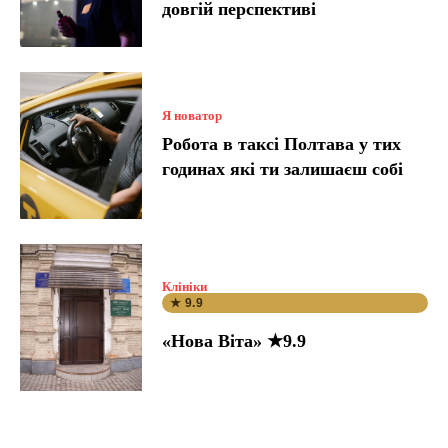
довгій перспективі
Я новатор
Робота в таксі Полтава у тих
годинах які ти залишаєш собі
Клініки
★ 9.9
«Нова Віта» ★9.9