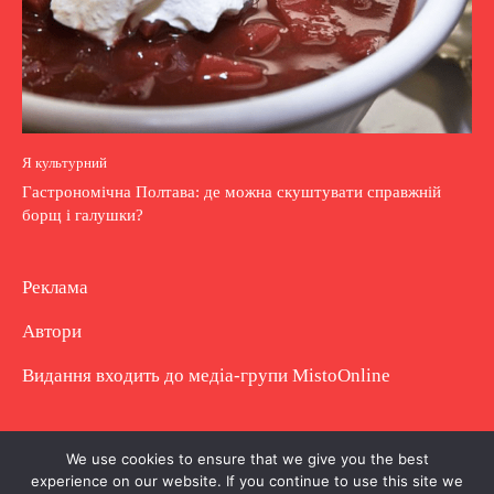
Я культурний
Гастрономічна Полтава: де можна скуштувати справжній
борщ і галушки?
Реклама
Автори
Видання входить до медіа-групи
MistoOnline
Copyright © Повне використання матеріалу
We use cookies to ensure that we give you the best
experience on our website. If you continue to use this site we
заборонено. Частково можна з гіперпосиланням.