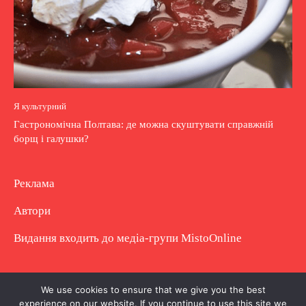
Я культурний
Гастрономічна Полтава: де можна скуштувати справжній
борщ і галушки?
Реклама
Автори
Видання входить до медіа-групи
MistoOnline
Copyright © Повне використання матеріалу
We use cookies to ensure that we give you the best
experience on our website. If you continue to use this site we