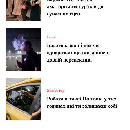
аматорських гуртків до
сучасних сцен
Інше
Багаторазовий под чи
одноразка: що вигідніше в
довгій перспективі
Я новатор
Робота в таксі Полтава у тих
годинах які ти залишаєш собі