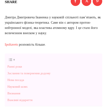
SHARE
Дмитра Дмитровича Іваненка у науковій спільноті пам’ятають, як
українського фізика-теоретика. Саме він є автором протон-
нейтронної моделі, яка властива атомному ядру. І це стало його
величезним внеском у науку.
Ipoltavets
розповість більше.
Ранні роки
Заслання та повернення додому
Нова посада
Науковий шлях
Визнання
Важливі відкриття