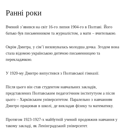
Ранні роки
Вчений з’явився на світ 16-го липня 1904-го в Полтаві. Його
батько був письменником та журналістом, а мати – вчителькою.
Окрім Дмитра, у сім’ї виховувалась молодша дочка. Згодом вона
стала відомою українською дитячою письменницею та
перекладачкою.
У 1920-му Дмитро випустився з Полтавської гімназії.
Після цього він став студентом навчальних закладів,
представлених Полтавським педагогічним інститутуом а після
цього – Харківським університетом. Паралельно з навчанням
Дмитро працював в школі, де викладав фізику та математику.
Протягом 1923-1927-х майбутній учений продовжив навчання у
такому закладі, як Ленінградський університет.