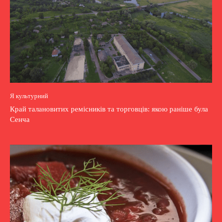
Я культурний
Край талановитих ремісників та торговців: якою раніше була
Сенча