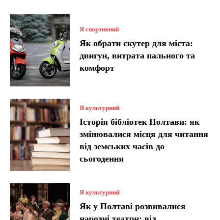
Я спортивний
Як обрати скутер для міста:
двигун, витрата пального та
комфорт
Я культурний
Історія бібліотек Полтави: як
змінювалися місця для читання
від земських часів до
сьогодення
Я культурний
Як у Полтаві розвивалися
народні театри: від