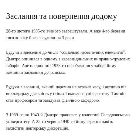
Заслання та повернення додому
28-го лютого 1935-го вченого заарештували. А вже 4-го березня
того ж року його засудили на 3 роки.
Будучи віднесеним до числа “соціально небезпечних елементів”,
Дмитро опинився в одному з карагандинських виправно-трудових
таборів. Але наприкінці 1935-го перебування у таборі йому
замінили засланням до Томська.
Будучи в засланні, вчений даремно не втрачав часу, і активно вів
викладацьку діяльність у стінах Томського університету. Там він
став професором та завідував фізичною кафедрою.
З 1939-го по 1940-й Дмитро працював у колективі Свердловського
університету. А 25-го червня 1940-го йому вдалося навіть
захистити докторську дисертацію.