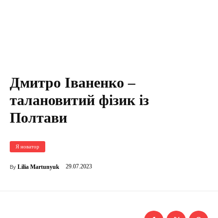
Дмитро Іваненко –
талановитий фізик із
Полтави
Я новатор
29.07.2023
Lilia Martunyuk
By