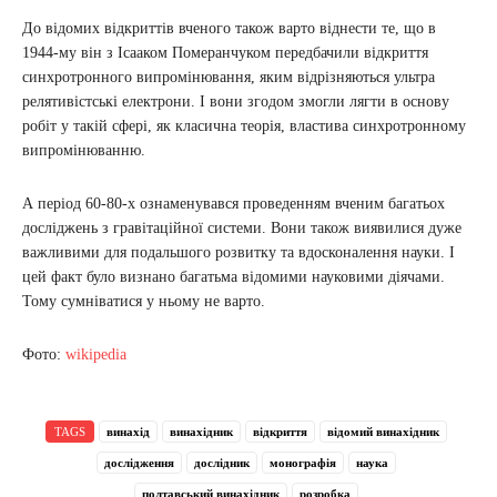
До відомих відкриттів вченого також варто віднести те, що в
1944-му він з Ісааком Померанчуком передбачили відкриття
синхротронного випромінювання, яким відрізняються ультра
релятивістські електрони. І вони згодом змогли лягти в основу
робіт у такій сфері, як класична теорія, властива синхротронному
випромінюванню.
А період 60-80-х ознаменувався проведенням вченим багатьох
досліджень з гравітаційної системи. Вони також виявилися дуже
важливими для подальшого розвитку та вдосконалення науки. І
цей факт було визнано багатьма відомими науковими діячами.
Тому сумніватися у ньому не варто.
Фото:
wikipedia
TAGS
винахід
винахідник
відкриття
відомий винахідник
дослідження
дослідник
монографія
наука
полтавський винахідник
розробка