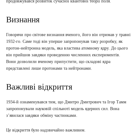
продовжувався розвиток сучасної квантової теорії поля.
Визнання
Говорячи про світове визнання вченого, його він отримав у травні
1932-го. Саме тоді він уперше запропонував таку розробку, як
протон-нейтронна модель, яка властива атомному ядру. До цього
він прийшов завдяки проведенню численних експериментів.
Вони дозволили вченому припустити, що складові ядра
представлені лише протонами та нейтронами.
Важливі відкриття
1934-й ознаменувався тим, що Дмитро Дмитрович та Ігор Тамм
запропонували науковій спільноті модель ядерних сил. Вона
з’явилася завдяки обміну частинками.
Це відкриття було надзвичайно важливим.