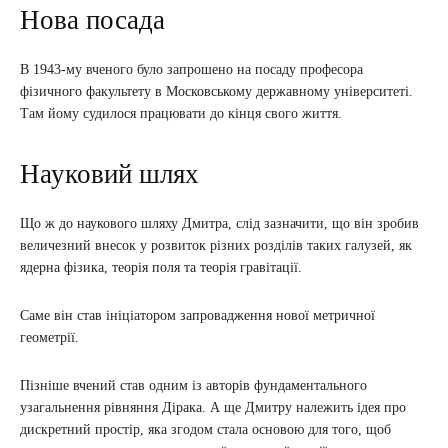
Нова посада
В 1943-му вченого було запрошено на посаду професора
фізичного факультету в Московському державному університеті.
Там йому судилося працювати до кінця свого життя.
Науковий шлях
Що ж до наукового шляху Дмитра, слід зазначити, що він зробив
величезний внесок у розвиток різних розділів таких галузей, як
ядерна фізика, теорія поля та теорія гравітації.
Саме він став ініціатором запровадження нової метричної
геометрії.
Пізніше вчений став одним із авторів фундаментального
узагальнення рівняння Дірака. А ще Дмитру належить ідея про
дискретний простір, яка згодом стала основою для того, щоб