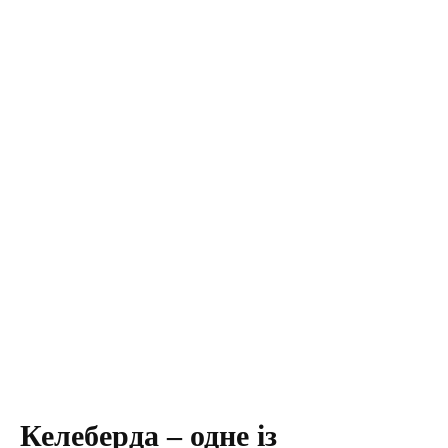
Келеберда – одне із