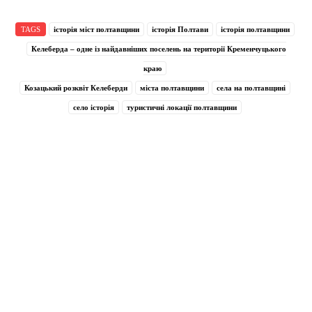
TAGS
історія міст полтавщини
історія Полтави
історія полтавщини
Келеберда – одне із найдавніших поселень на території Кременчуцького
краю
Козацький розквіт Келеберди
міста полтавщини
села на полтавщині
село історія
туристичні локації полтавщини