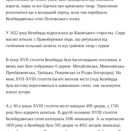
ворогів, перш за все йдеться про кримських татар. Укріплення
розпочалося ще в козацький період, коли там перебувала
Келебердянська сотні Полтавського полку.
У 1622 році Келеберда відносилася до Канівського староства. Сюди
масово втікали з Правобережжя люди, що рятувалися від
гноблення польської шляхти та від грабежів татар і турків.
В кінці XVII століття Келеберда була багатолюдним поселення, в
якому вже було побудовано 6 церков: Михайлівська, Миколаївська,
Преображенська, Троїцька, Покровська та Різдва Богородиці. На
межі XVII-XVIII століття багато жителів міста (тоді Келеберда
була містом) переселяються в навколишні степи, там засновують
власні хутори.
А у 30-х роках XVIII століття місто вміщало 499 дворів, у 1745
році було відкрито шпиталь. В другій половині XVIII століття
Келебердянська сотня налічувала 3186 мешканців. А за переписом
1859 року в Келеберді було 595 дворів та 4952 місцеві мешканці,