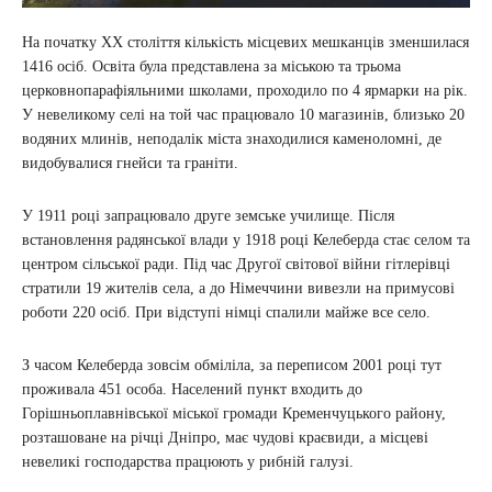
На початку ХХ століття кількість місцевих мешканців зменшилася
1416 осіб. Освіта була представлена за міською та трьома
церковнопарафіяльними школами, проходило по 4 ярмарки на рік.
У невеликому селі на той час працювало 10 магазинів, близько 20
водяних млинів, неподалік міста знаходилися каменоломні, де
видобувалися гнейси та граніти.
У 1911 році запрацювало друге земське училище. Після
встановлення радянської влади у 1918 році Келеберда стає селом та
центром сільської ради. Під час Другої світової війни гітлерівці
стратили 19 жителів села, а до Німеччини вивезли на примусові
роботи 220 осіб. При відступі німці спалили майже все село.
З часом Келеберда зовсім обміліла, за переписом 2001 році тут
проживала 451 особа. Населений пункт входить до
Горішньоплавнівської міської громади Кременчуцького району,
розташоване на річці Дніпро, має чудові краєвиди, а місцеві
невеликі господарства працюють у рибній галузі.