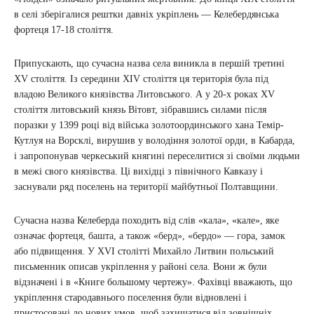
в селі зберігалися рештки давніх укріплень — Келебердянська
фортеця 17-18 століття.
Припускають, що сучасна назва села виникла в першій третині
XV століття. Із середини XIV століття ця територія була під
владою Великого князівства Литовського. А у 20-х роках XV
століття литовський князь Вітовт, зібравшись силами після
поразки у 1399 році від війська золотоординського хана Темір-
Кутлуя на Ворсклі, вирушив у володіння золотої орди, в Кабарда,
і запропонував черкеський княгині переселитися зі своїми людьми
в межі свого князівства. Ці вихідці з північного Кавказу і
заснували ряд поселень на території майбутньої Полтавщини.
Сучасна назва Келеберда походить від слів «кала», «кале», яке
означає фортеця, башта, а також «берд», «бердо» — гора, замок
або підвищення. У XVI столітті Михайло Литвин польський
письменник описав укріплення у районі села. Вони ж були
відзначені і в «Книге большому чертежу». Фахівці вважають, що
укріплення стародавнього поселення були відновлені і
пристосовані до нових умов, щоб захищатися від зовнішніх