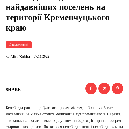
найдавніших поселень на
території Кременчуцького
краю
Я культурний
07.11.2022
Alina Kuleba
By
SHARE
Келеберда раніше це було козацьким містом, з більш як 3 тис.
населення. За кілька століть мешканців тут поменшало в 10 разів,
а козацька слава лишилася відлунням на березі Дніпра та посеред
старовинних церков. Як жилося келебердинцям і келебердівкам на