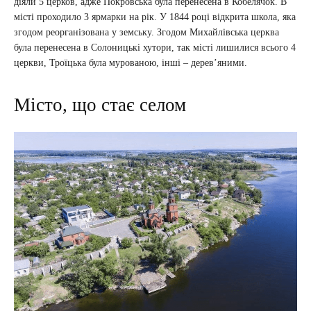
діяли 5 церков, адже Покровська була перенесена в Кобелячок. В
місті проходило 3 ярмарки на рік. У 1844 році відкрита школа, яка
згодом реорганізована у земську. Згодом Михайлівська церква
була перенесена в Солоницькі хутори, так місті лишилися всього 4
церкви, Троїцька була мурованою, інші – дерев’яними.
Місто, що стає селом