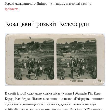
березі мальовничого Дніпра – у нашому матеріалі далі на
ipoltavets
.
Козацький розквіт Келеберди
В своїй історії село мало кілька цікавих назв Гебердеїв Ріг, Кере
Берда, Каліберда. Цілком можливо, що назва «Гебердеїв» виникла
ще за часів язичницького поселення, адже у багатьох народів
«гібідей» означало ритуальних жертовник. До кінця ХІХ століття