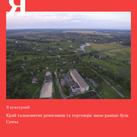
Я
Я культурний
Край талановитих ремісників та торговців: якою раніше була
Сенча