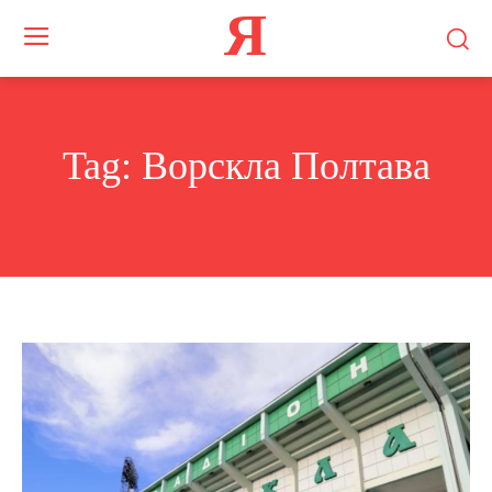
Я
Tag:
Ворскла Полтава