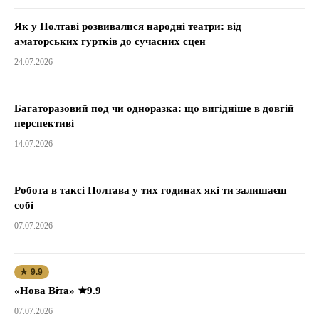
Як у Полтаві розвивалися народні театри: від
аматорських гуртків до сучасних сцен
24.07.2026
Багаторазовий под чи одноразка: що вигідніше в довгій
перспективі
14.07.2026
Робота в таксі Полтава у тих годинах які ти залишаєш
собі
07.07.2026
★ 9.9
«Нова Віта» ★9.9
07.07.2026