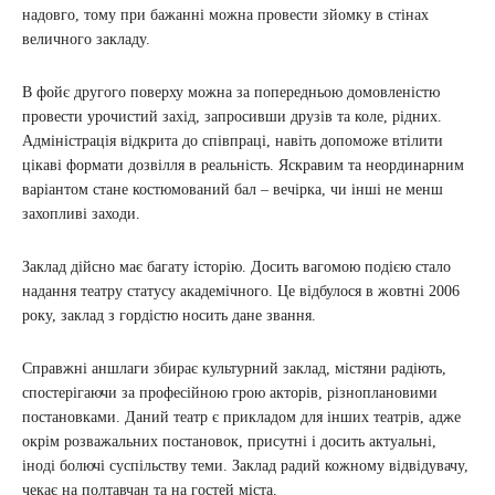
надовго, тому при бажанні можна провести зйомку в стінах
величного закладу.
В фойє другого поверху можна за попередньою домовленістю
провести урочистий захід, запросивши друзів та коле, рідних.
Адміністрація відкрита до співпраці, навіть допоможе втілити
цікаві формати дозвілля в реальність. Яскравим та неординарним
варіантом стане костюмований бал – вечірка, чи інші не менш
захопливі заходи.
Заклад дійсно має багату історію. Досить вагомою подією стало
надання театру статусу академічного. Це відбулося в жовтні 2006
року, заклад з гордістю носить дане звання.
Справжні аншлаги збирає культурний заклад, містяни радіють,
спостерігаючи за професійною грою акторів, різноплановими
постановками. Даний театр є прикладом для інших театрів, адже
окрім розважальних постановок, присутні і досить актуальні,
іноді болючі суспільству теми. Заклад радий кожному відвідувачу,
чекає на полтавчан та на гостей міста.