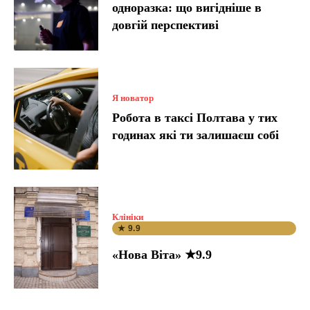
одноразка: що вигідніше в
довгій перспективі
Я новатор
Робота в таксі Полтава у тих
годинах які ти залишаєш собі
Клініки
★ 9.9
«Нова Віта» ★9.9