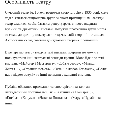
Особливість театру
Сучасний театр ім. Гоголя розпочав свою історію в 1936 році, саме
тоді з’явилася стаціонарна трупа зі своїм приміщенням. Завжди
театр славився своїм багатим репертуаром, в нього входили
музичні та драматичні вистави. Потужна професійна трупа могла
та може до цих пір показувати глядачам свій творчий потенціал.
Акторський склад готовий до будь-яких творчих пропозицій.
В репертуар театру входять такі вистави, котрими не можуть
похизуватися інші театральні заклади країни. Мова йде про такі
вистави: «Майстер і Маргарита», «Собаче серце», «Мить…
Життя…», «Страшна помста», «Остання любов Гетьмана», «Політ
над гніздом зозулі» та інші не менш захопливі вистави.
Публіка обожнює приходити та спостерігати за такими
легендарними постановами, як «Сватання на Гончарівці»,
«Енеїда», «Ханума», «Наталка Полтавка», «Маруся Чурай», та
інші.