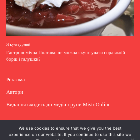
Я культурний
Гастрономічна Полтава: де можна скуштувати справжній
борщ і галушки?
Реклама
Автори
Видання входить до медіа-групи
MistoOnline
Copyright © Повне використання матеріалу
We use cookies to ensure that we give you the best
experience on our website. If you continue to use this site we
заборонено. Частково можна з гіперпосиланням.