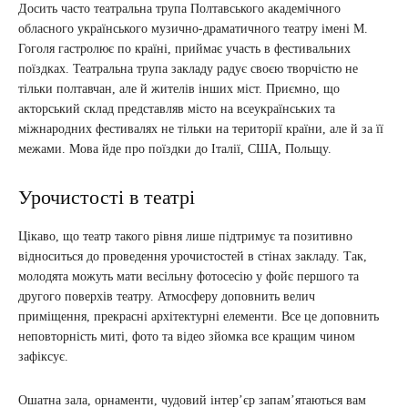
Досить часто театральна трупа Полтавського академічного
обласного українського музично-драматичного театру імені М.
Гоголя гастролює по країні, приймає участь в фестивальних
поїздках. Театральна трупа закладу радує своєю творчістю не
тільки полтавчан, але й жителів інших міст. Приємно, що
акторський склад представляв місто на всеукраїнських та
міжнародних фестивалях не тільки на території країни, але й за її
межами. Мова йде про поїздки до Італії, США, Польщу.
Урочистості в театрі
Цікаво, що театр такого рівня лише підтримує та позитивно
відноситься до проведення урочистостей в стінах закладу. Так,
молодята можуть мати весільну фотосесію у фойє першого та
другого поверхів театру. Атмосферу доповнить велич
приміщення, прекрасні архітектурні елементи. Все це доповнить
неповторність миті, фото та відео зйомка все кращим чином
зафіксує.
Ошатна зала, орнаменти, чудовий інтер’єр запам’ятаються вам