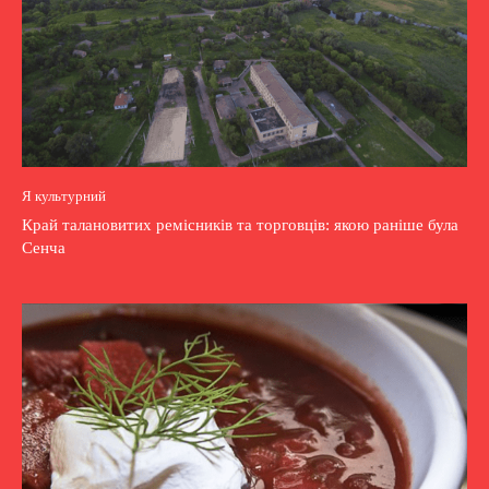
Я культурний
Край талановитих ремісників та торговців: якою раніше була
Сенча