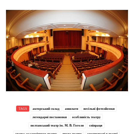
TAGS
акторський склад
аншлаги
весільні фотозйомки
легендарні постановки
особливість театру
полтавський театр ім. М. В. Гоголя
спіпраця
статус академічного театру
трупа театру
урочистості в театрі