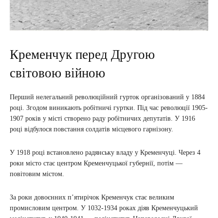
Кременчук перед Другою
світовою війною
Перший нелегальний революційний гурток організований у 1884
році. Згодом виникають робітничі гуртки. Під час революції 1905-
1907 років у місті створено раду робітничих депутатів. У 1916
році відбулося повстання солдатів місцевого гарнізону.
У 1918 році встановлено радянську владу у Кременчуці. Через 4
роки місто стає центром Кременчуцької губернії, потім —
повітовим містом.
За роки довоєнних п’ятирічок Кременчук стає великим
промисловим центром. У 1032-1934 роках діяв Кременчуцький