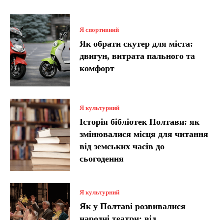
Я спортивний
Як обрати скутер для міста:
двигун, витрата пального та
комфорт
Я культурний
Історія бібліотек Полтави: як
змінювалися місця для читання
від земських часів до
сьогодення
Я культурний
Як у Полтаві розвивалися
народні театри: від