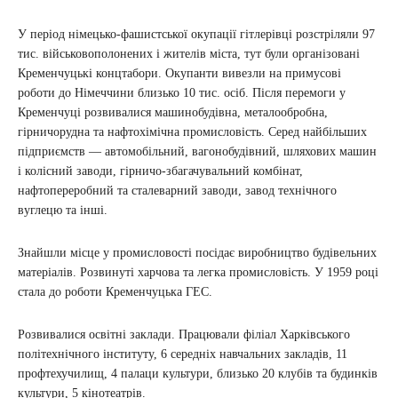
У період німецько-фашистської окупації гітлерівці розстріляли 97
тис. військовополонених і жителів міста, тут були організовані
Кременчуцькі концтабори. Окупанти вивезли на примусові
роботи до Німеччини близько 10 тис. осіб. Після перемоги у
Кременчуці розвивалися машинобудівна, металообробна,
гірничорудна та нафтохімічна промисловість. Серед найбільших
підприємств — автомобільний, вагонобудівний, шляхових машин
і колісний заводи, гірничо-збагачувальний комбінат,
нафтопереробний та сталеварний заводи, завод технічного
вуглецю та інші.
Знайшли місце у промисловості посідає виробництво будівельних
матеріалів. Розвинуті харчова та легка промисловість. У 1959 році
стала до роботи Кременчуцька ГЕС.
Розвивалися освітні заклади. Працювали філіал Харківського
політехнічного інституту, 6 середніх навчальних закладів, 11
профтехучилищ, 4 палаци культури, близько 20 клубів та будинків
культури, 5 кінотеатрів.