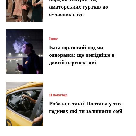
аматорських гуртків до
сучасних сцен
Інше
Багаторазовий под чи
одноразка: що вигідніше в
довгій перспективі
Я новатор
Робота в таксі Полтава у тих
годинах які ти залишаєш собі