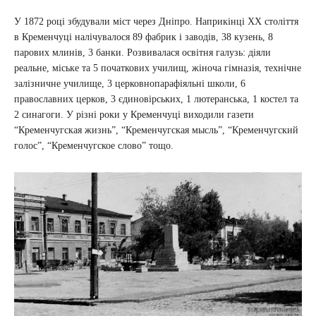
У 1872 році збудували міст через Дніпро. Наприкінці ХХ століття
в Кременчуці налічувалося 89 фабрик і заводів, 38 кузень, 8
парових млинів, 3 банки. Розвивалася освітня галузь: діяли
реальне, міське та 5 початкових училищ, жіноча гімназія, технічне
залізничне училище, 3 церковнопарафіяльні школи, 6
православних церков, 3 єдиновірських, 1 лютеранська, 1 костел та
2 синагоги. У різні роки у Кременчуці виходили газети
“Кременчугская жизнь”, “Кременчугская мысль”, “Кременчугский
голос”, “Кременчугское слово” тощо.