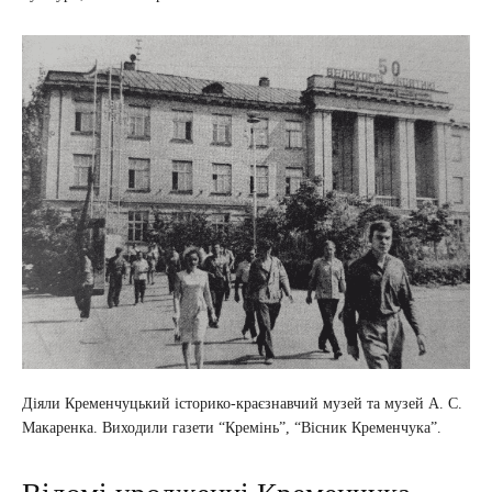
Діяли Кременчуцький історико-краєзнавчий музей та музей А. С.
Макаренка. Виходили газети “Кремінь”, “Вісник Кременчука”.