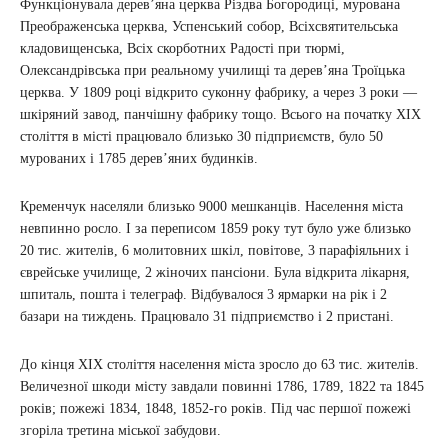
Функціонувала дерев’яна церква Різдва Богородиці, мурована
Преображенська церква, Успенський собор, Всіхсвятительська
кладовищенська, Всіх скорботних Радості при тюрмі,
Олександрівська при реальному училищі та дерев’яна Троїцька
церква. У 1809 році відкрито суконну фабрику, а через 3 роки —
шкіряний завод, панчішну фабрику тощо. Всього на початку XIX
століття в місті працювало близько 30 підприємств, було 50
мурованих і 1785 дерев’яних будинків.
Кременчук населяли близько 9000 мешканців. Населення міста
невпинно росло. І за переписом 1859 року тут було уже близько
20 тис. жителів, 6 молитовних шкіл, повітове, 3 парафіяльних і
єврейське училище, 2 жіночих пансіони. Була відкрита лікарня,
шпиталь, пошта і телеграф. Відбувалося 3 ярмарки на рік і 2
базари на тиждень. Працювало 31 підприємство і 2 пристані.
До кінця ХІХ століття населення міста зросло до 63 тис. жителів.
Величезної шкоди місту завдали повинні 1786, 1789, 1822 та 1845
років; пожежі 1834, 1848, 1852-го років. Під час першої пожежі
згоріла третина міської забудови.