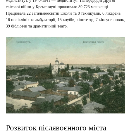
медінститут, у 1940-1941 — педінститут. Напередодні Другої
світової війни у Кременчуці проживало 89 723 мешканці.
Працювала 22 загальноосвітні школи та 8 технікумів, 6 лікарень,
16 поліклінік та амбулаторії, 15 клубів, кінотеатр, 7 кіноустановок,
39 бібліотек та драматичний театр.
Розвиток післявоєнного міста