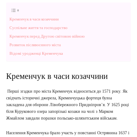
Кременчук в часи козаччини
Суспільне життя та господарство
Кременчук перед Другою світовою війною
Розвиток післявоєнного міста
Відомі уродженці Кременчука
Кременчук в часи козаччини
Перші згадки про міста Кременчук відноситься до 1571 року. Як
свідчать історичні джерела, Кременчуцька фортеця булоа
закладена для оборони Лівобережного Придніпров’я. У 1625 році
біля Курукового озера запорізькі козаки на чолі з Марком
Жмайлом завдали поразки польсько-шляхетським військам.
Населення Кременчука брало участь у повстанні Острянина 1637 і