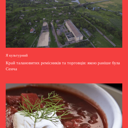
Я культурний
Край талановитих ремісників та торговців: якою раніше була
Сенча