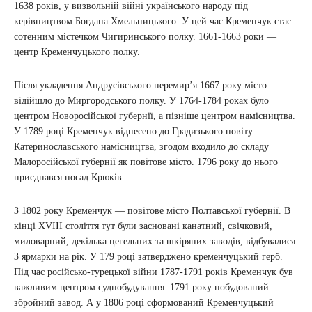
1638 років, у визвольній війні українського народу під
керівництвом Богдана Хмельницького. У цей час Кременчук стає
сотенним містечком Чигиринського полку. 1661-1663 роки —
центр Кременчуцького полку.
Після укладення Андрусівського перемир’я 1667 року місто
відійшло до Миргородського полку. У 1764-1784 роках було
центром Новоросійської губернії, а пізніше центром намісництва.
У 1789 році Кременчук віднесено до Градизького повіту
Катеринославського намісництва, згодом входило до складу
Малоросійської губернії як повітове місто. 1796 року до нього
приєднався посад Крюків.
З 1802 року Кременчук — повітове місто Полтавської губернії. В
кінці XVIII століття тут були засновані канатний, свічковий,
миловарний, декілька цегельних та шкіряних заводів, відбувалися
3 ярмарки на рік. У 179 році затверджено кременчуцький герб.
Під час російсько-турецької війни 1787-1791 років Кременчук був
важливим центром суднобудування. 1791 року побудований
збройний завод. А у 1806 році сформований Кременчуцький