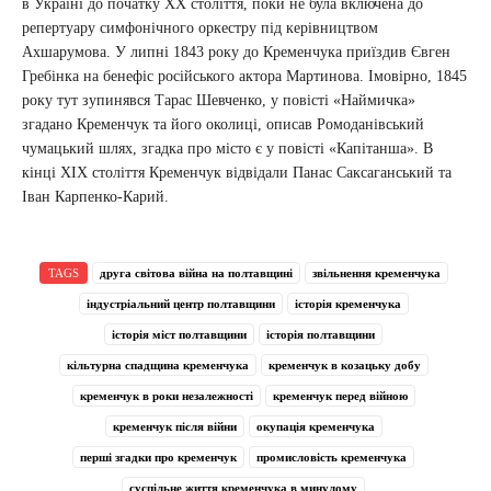
в Україні до початку ХХ століття, поки не була включена до
репертуару симфонічного оркестру під керівництвом
Ахшарумова. У липні 1843 року до Кременчука приїздив Євген
Гребінка на бенефіс російського актора Мартинова. Імовірно, 1845
року тут зупинявся Тарас Шевченко, у повісті «Наймичка»
згадано Кременчук та його околиці, описав Ромоданівський
чумацький шлях, згадка про місто є у повісті «Капітанша». В
кінці ХІХ століття Кременчук відвідали Панас Саксаганський та
Іван Карпенко-Карий.
TAGS
друга світова війна на полтавщині
звільнення кременчука
індустріальний центр полтавщини
історія кременчука
історія міст полтавщини
історія полтавщини
кільтурна спадщина кременчука
кременчук в козацьку добу
кременчук в роки незалежності
кременчук перед війною
кременчук після війни
окупація кременчука
перші згадки про кременчук
промисловість кременчука
суспільне життя кременчука в минулому