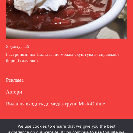
Я культурний
Гастрономічна Полтава: де можна скуштувати справжній
борщ і галушки?
Реклама
Автори
Видання входить до медіа-групи
MistoOnline
Copyright © Повне використання матеріалу
We use cookies to ensure that we give you the best
experience on our website. If you continue to use this site we