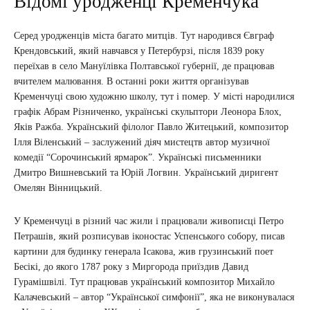
Відомі уродженці Кременчука
Серед уродженців міста багато митців. Тут народився Євграф
Крендовський, який навчався у Петербурзі, після 1839 року
переїхав в село Мануїлівка Полтавської губернії, де працював
вчителем малювання. В останні роки життя організував
Кременчуці свою художню школу, тут і помер. У місті народилися
графік Абрам Різниченко, українські скульптори Леонора Блох,
Яків Ражба. Український філолог Павло Житецький, композитор
Ілля Віленський – заслужений діяч мистецтв автор музичної
комедії “Сорочинський ярмарок”. Українські письменники
Дмитро Вишневський та Юрій Логвин. Український диригент
Омелян Вінницький.
У Кременчуці в різний час жили і працювали живописці Петро
Петрашів, який розписував іконостас Успенського собору, писав
картини для будинку генерала Ісакова, жив грузинський поет
Бесікі, до якого 1787 року з Миргорода приїздив Давид
Гурамішвілі. Тут працював український композитор Михайло
Калачевський – автор “Української симфонії”, яка не виконувалася