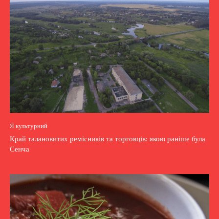
Я культурний
Край талановитих ремісників та торговців: якою раніше була
Сенча