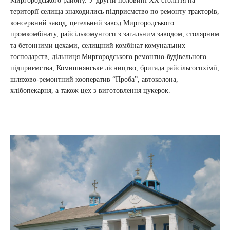
Миргородського району. У другій половині ХХ століття на
території селища знаходились підприємство по ремонту тракторів,
консервний завод, цегельний завод Миргородського
промкомбінату, райсількомунгосп з загальним заводом, столярним
та бетонними цехами, селищний комбінат комунальних
господарств, дільниця Миргородського ремонтно-будівельного
підприємства, Комишнянське лісництво, бригада райсільгоспхімії,
шляхово-ремонтний кооператив “Проба”, автоколона,
хлібопекарня, а також цех з виготовлення цукерок.