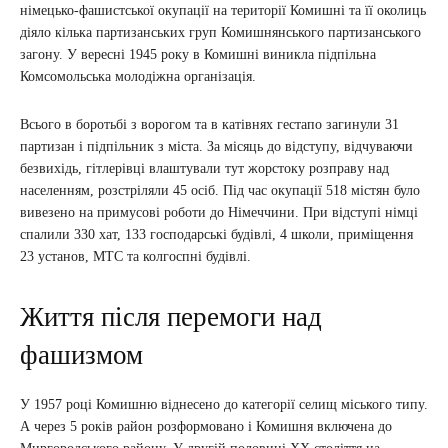
німецько-фашистської окупації на території Комишні та її околиць
діяло кілька партизанських груп Комишнянського партизанського
загону. У вересні 1945 року в Комишні виникла підпільна
Комсомольська молодіжна організація.
Всього в боротьбі з ворогом та в катівнях гестапо загинули 31
партизан і підпільник з міста. За місяць до відступу, відчуваючи
безвихідь, гітлерівці влаштували тут жорстоку розправу над
населенням, розстріляли 45 осіб. Під час окупації 518 містян було
вивезено на примусові роботи до Німеччини. При відступі німці
спалили 330 хат, 133 господарські будівлі, 4 школи, приміщення
23 установ, МТС та колгоспні будівлі.
Життя після перемоги над
фашизмом
У 1957 році Комишню віднесено до категорії селищ міського типу.
А через 5 років район розформовано і Комишня включена до