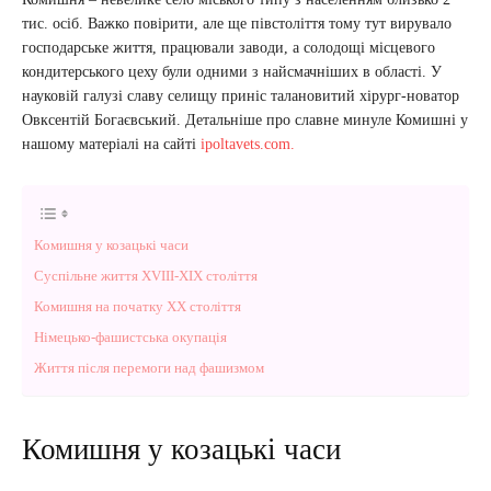
тис. осіб. Важко повірити, але ще півстоліття тому тут вирувало
господарське життя, працювали заводи, а солодощі місцевого
кондитерського цеху були одними з найсмачніших в області. У
науковій галузі славу селищу приніс талановитий хірург-новатор
Овксентій Богаєвський. Детальніше про славне минуле Комишні у
нашому матеріалі на сайті
ipoltavets.com.
Комишня у козацькі часи
Суспільне життя XVIII-XIX століття
Комишня на початку ХХ століття
Німецько-фашистська окупація
Життя після перемоги над фашизмом
Комишня у козацькі часи