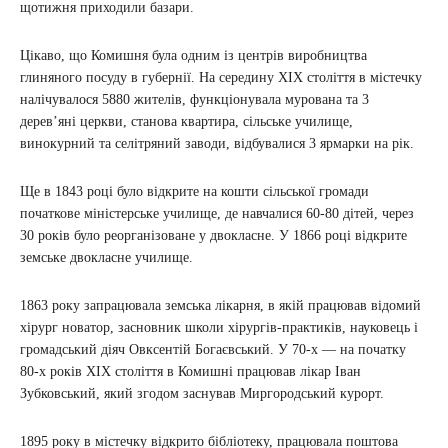
щотижня приходили базари.
Цікаво, що Комишня була одним із центрів виробництва
глиняного посуду в губернії. На середину ХІХ століття в містечку
налічувалося 5880 жителів, функціонувала мурована та 3
дерев’яні церкви, станова квартира, сільське училище,
винокурний та селітряний заводи, відбувалися 3 ярмарки на рік.
Ще в 1843 році було відкрите на кошти сільської громади
початкове міністерське училище, де навчалися 60-80 дітей, через
30 років було реорганізоване у двокласне. У 1866 році відкрите
земське двокласне училище.
1863 року запрацювала земська лікарня, в якій працював відомий
хірург новатор, засновник школи хірургів-практиків, науковець і
громадський діяч Овксентій Богаєвський. У 70-х — на початку
80-х років ХІХ століття в Комишні працював лікар Іван
Зубковський, який згодом заснував Миргородський курорт.
1895 року в містечку відкрито бібліотеку, працювала поштова