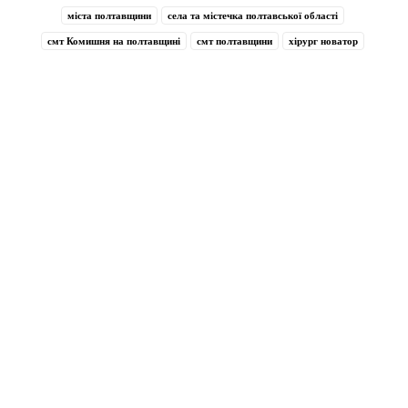
міста полтавщини
села та містечка полтавської області
смт Комишня на полтавщині
смт полтавщини
хірург новатор