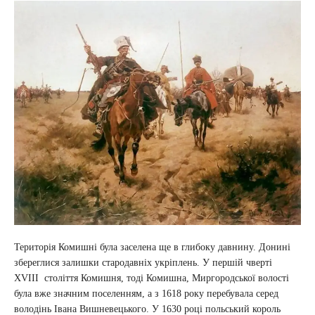
Територія Комишні була заселена ще в глибоку давнину. Донині
збереглися залишки стародавніх укріплень. У першій чверті
XVIII століття Комишня, тоді Комишна, Миргородської волості
була вже значним поселенням, а з 1618 року перебувала серед
володінь Івана Вишневецького. У 1630 році польський король