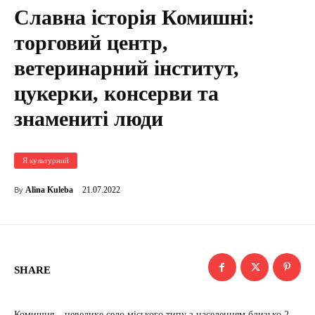
Славна історія Комишні:
торговий центр,
ветеринарний інститут,
цукерки, консерви та
знамениті люди
Я культурний
21.07.2022
Alina Kuleba
By
SHARE
Комишня – невелике село міського типу з населенням близько 2