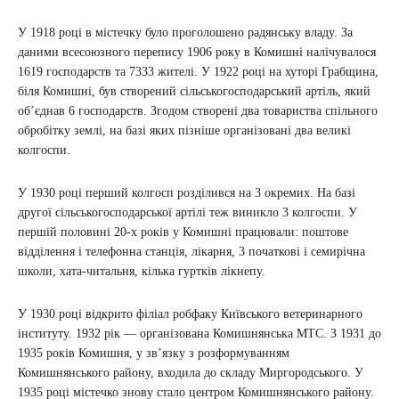
У 1918 році в містечку було проголошено радянську владу. За
даними всесоюзного перепису 1906 року в Комишні налічувалося
1619 господарств та 7333 жителі. У 1922 році на хуторі Грабщина,
біля Комишні, був створений сільськогосподарський артіль, який
об’єднав 6 господарств. Згодом створені два товариства спільного
обробітку землі, на базі яких пізніше організовані два великі
колгоспи.
У 1930 році перший колгосп розділився на 3 окремих. На базі
другої сільськогосподарської артілі теж виникло 3 колгоспи. У
першій половині 20-х років у Комишні працювали: поштове
відділення і телефонна станція, лікарня, 3 початкові і семирічна
школи, хата-читальня, кілька гуртків лікнепу.
У 1930 році відкрито філіал робфаку Київського ветеринарного
інституту. 1932 рік — організована Комишнянська МТС. З 1931 до
1935 років Комишня, у зв’язку з розформуванням
Комишнянського району, входила до складу Миргородського. У
1935 році містечко знову стало центром Комишнянського району.