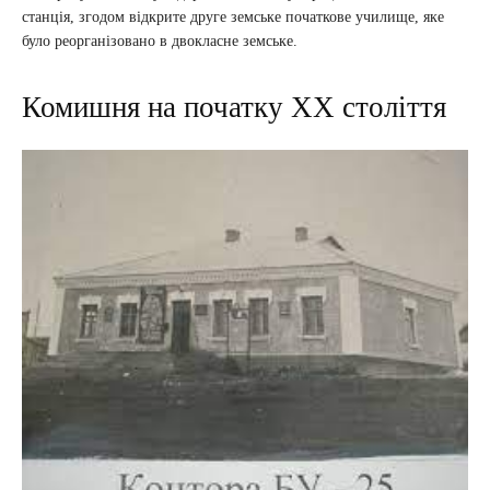
станція, згодом відкрите друге земське початкове училище, яке
було реорганізовано в двокласне земське.
Комишня на початку ХХ століття