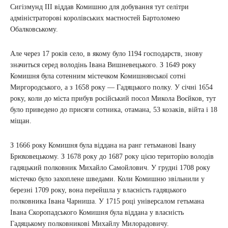
Сигізмунд ІІІ віддав Комишню для добування тут селітри
адміністраторові королівських маєтностей Бартоломею
Обалковському.
Але через 17 років село, в якому було 1194 господарств, знову
значиться серед володінь Івана Вишневецького. З 1649 року
Комишня була сотенним містечком Комишнянської сотні
Миргородського, а з 1658 року — Гадяцького полку. У січні 1654
року, коли до міста прибув російський посол Микола Воєйков, тут
було приведено до присяги сотника, отамана, 53 козаків, війта і 18
міщан.
З 1666 року Комишня була віддана на ранг гетьманові Івану
Брюховецькому. З 1678 року до 1687 року цією територію володів
гадяцький полковник Михайло Самойлович. У грудні 1708 року
містечко було захоплене шведами. Коли Комишню звільнили у
березні 1709 року, вона перейшла у власність гадяцького
полковника Івана Чарниша. У 1715 році універсалом гетьмана
Івана Скоропадського Комишня була віддана у власність
Гадяцькому полковникові Михайлу Милорадовичу.