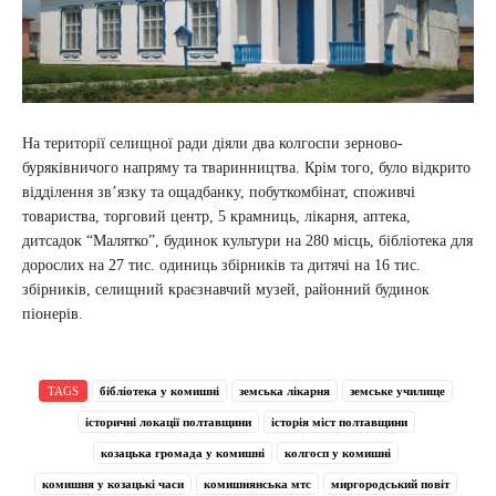
На території селищної ради діяли два колгоспи зерново-
буряківничого напряму та тваринництва. Крім того, було відкрито
відділення зв’язку та ощадбанку, побуткомбінат, споживчі
товариства, торговий центр, 5 крамниць, лікарня, аптека,
дитсадок “Малятко”, будинок культури на 280 місць, бібліотека для
дорослих на 27 тис. одиниць збірників та дитячі на 16 тис.
збірників, селищний краєзнавчий музей, районний будинок
піонерів.
TAGS
бібліотека у комишні
земська лікарня
земське училище
історичні локації полтавщини
історія міст полтавщини
козацька громада у комишні
колгосп у комишні
комишня у козацькі часи
комишнянська мтс
миргородський повіт