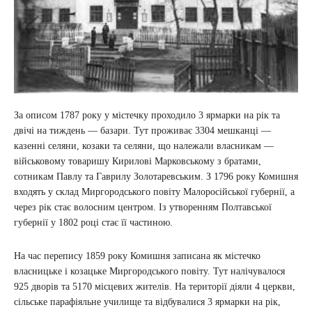
За описом 1787 року у містечку проходило 3 ярмарки на рік та
двічі на тиждень — базари. Тут проживає 3304 мешканці —
казенні селяни, козаки та селяни, що належали власникам —
військовому товаришу Кирилові Марковському з братами,
сотникам Павлу та Гаврилу Золотаревським. З 1796 року Комишня
входять у склад Миргородського повіту Малоросійської губернії, а
через рік стає волосним центром. Із утворенням Полтавської
губернії у 1802 році стає її частиною.
На час перепису 1859 року Комишня записана як містечко
власницьке і козацьке Миргородського повіту. Тут налічувалося
925 дворів та 5170 місцевих жителів. На території діяли 4 церкви,
сільське парафіяльне училище та відбувалися 3 ярмарки на рік,