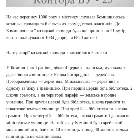
На час перепису 1900 року в містечку існувала Комишнянська
козацька громада та 6 сільських громад селян-власників. До
Комишнянської козацької громади було ще приписано 21 хутір,
всього налічувалося 1034 двори, та 6820 жителі.
На території козацької громади знаходилися 2 ставки.
У Комишні, як і раніше, діяли 4 церкви: Іллінська, мурована з
дерев’яною дзвінницею, Різдва Богородиці — дерев’яна,
Преображенська — дерев’яна, Миколаївська — дерев’яна в
одному зв’язку з дзвіницею. При першій церкві була бібліотека, 2
школи грамоти, а на території парафії — земське народне
училище. При другій церкві була бібліотека, школа грамоти та
початкове земське училище. При третій — бібліотека та школа
грамоти. При четвертій — бібліотека, школа грамоти і двокласне
міністерське училище. На той час у Комишні був єврейський
молитовний дім, близько 10 крамниць, понад 40 млинів, кілька
олійниць та цегельний завод.