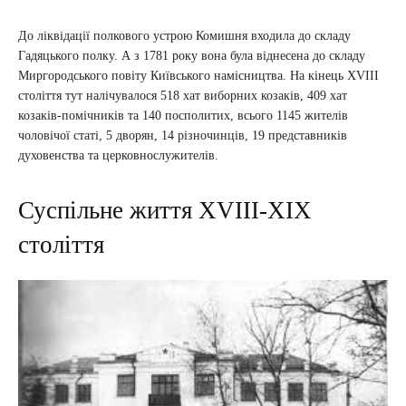
До ліквідації полкового устрою Комишня входила до складу
Гадяцького полку. А з 1781 року вона була віднесена до складу
Миргородського повіту Київського намісництва. На кінець XVIII
століття тут налічувалося 518 хат виборних козаків, 409 хат
козаків-помічників та 140 посполитих, всього 1145 жителів
чоловічої статі, 5 дворян, 14 різночинців, 19 представників
духовенства та церковнослужителів.
Суспільне життя XVIII-XIX
століття