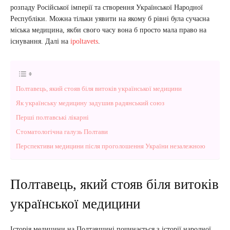
розпаду Російської імперії та створення Української Народної
Республіки. Можна тільки уявити на якому б рівні була сучасна
міська медицина, якби свого часу вона б просто мала право на
існування. Далі на
ipoltavets
.
Полтавець, який стояв біля витоків української медицини
Як українську медицину задушив радянський союз
Перші полтавські лікарні
Стоматологічна галузь Полтави
Перспективи медицини після проголошення України незалежною
Полтавець, який стояв біля витоків
української медицини
Історія медицини на Полтавщині починається з історії народної