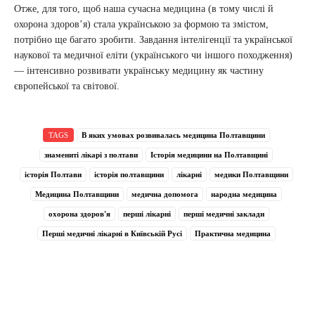
Отже, для того, щоб наша сучасна медицина (в тому числі й
охорона здоров’я) стала українською за формою та змістом,
потрібно ще багато зробити. Завдання інтелігенції та української
наукової та медичної еліти (українського чи іншого походження)
— інтенсивно розвивати українську медицину як частину
європейської та світової.
TAGS
В яких умовах розвивалась медицина Полтавщини
знамениті лікарі з полтави
Історія медицини на Полтавщині
історія Полтави
історія полтавщини
лікарні
медики Полтавщини
Медицина Полтавщини
медична допомога
народна медицина
охорона здоров'я
перші лікарні
перші медичні заклади
Перші медичні лікарні в Київській Русі
Практична медицина