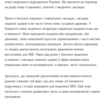
етапу медичного відродження України. Це призвело до переходу
на рідну мову в наукових, освітніх і медичних закладах.
Проте в багатьох наукових і навчальних закладах, закладах
охорони здоров’я ми часто чуємо мову сусідньої держави. У
більшості нової медичної літератури українські видання поки що
в меншості. Нові періодичні видання або неукраїнські, або
двомовні, лише невеликий відсоток україномовних і часто містять
шовіністичні, антиукраїнські матеріали. Досить багато науковців
та лікарів демонструють нехтування державною мовою,
виступаючи для ЗМІ. Через ряд років у багатьох медичних
установах і закладах охорони здоров’я сфера використання
української мови не розширилася, а навпаки, часто звужувалась.
Зрозуміло, що тривалий ідеологічний вплив комуністичного
режиму пояснює той факт, що досі немає об’єктивного
підручника з історії медицини для медичних ВНЗ. Цей курс
читається з книжок радянських часів за дещо виправленою старою
програмою.