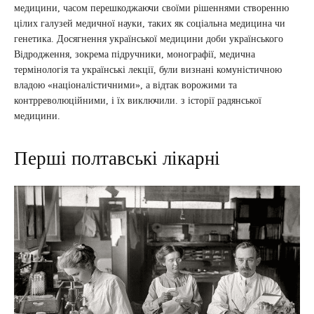
медицини, часом перешкоджаючи своїми рішеннями створенню
цілих галузей медичної науки, таких як соціальна медицина чи
генетика. Досягнення української медицини доби українського
Відродження, зокрема підручники, монографії, медична
термінологія та українські лекції, були визнані комуністичною
владою «націоналістичними», а відтак ворожими та
контрреволюційними, і їх виключили. з історії радянської
медицини.
Перші полтавські лікарні