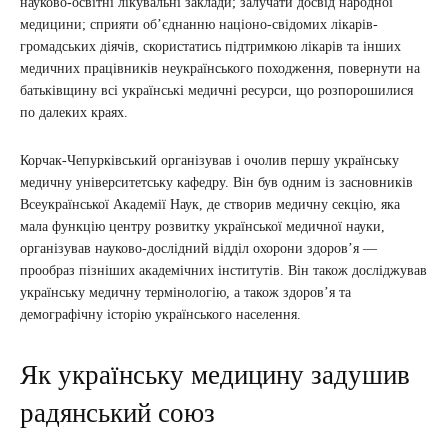
науково-освітні лікувальні заклади; залучати досвід народної
медицини; сприяти об’єднанню націоно-свідомих лікарів-
громадських діячів, скористатись підтримкою лікарів та інших
медичних працівників неукраїнського походження, повернути на
батьківщину всі українські медичні ресурси, що розпорошилися
по далеких краях.
Корчак-Чепурківський організував і очолив першу українську
медичну університетську кафедру. Він був одним із засновників
Всеукраїнської Академії Наук, де створив медичну секцію, яка
мала функцію центру розвитку української медичної науки,
організував науково-дослідний відділ охорони здоров’я —
прообраз пізніших академічних інститутів. Він також досліджував
українську медичну термінологію, а також здоров’я та
демографічну історію українського населення.
Як українську медицину задушив
радянський союз