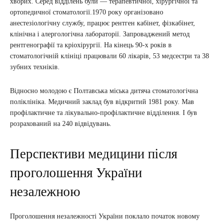
хворих. Серед відділень були — терапевтичної, хірургічної та
ортопедичної стоматології.1970 року організовано
анестезіологічну службу, працює рентген кабінет, фізкабінет,
клінічна і алергологічна лабораторії. Запроваджений метод
рентгенографії та кріохірургії. На кінець 90-х років в
стоматологічній клініці працювали 60 лікарів, 53 медсестри та 38
зубних техніків.
Відносно молодою є Полтавська міська дитяча стоматологічна
поліклініка. Медичний заклад був відкритий 1981 року. Мав
профілактичне та лікувально-профілактичне відділення. І був
розрахований на 240 відвідувань.
Перспективи медицини після
проголошення України
незалежною
Проголошення незалежності України поклало початок новому