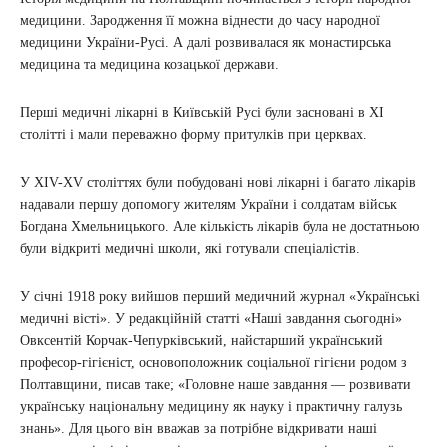
медицини. Зародження її можна віднести до часу народної
медицини України-Русі. А далі розвивалася як монастирська
медицина та медицина козацької держави.
Перші медичні лікарні в Київській Русі були засновані в XI
столітті і мали переважно форму притулків при церквах.
У XIV-XV століттях були побудовані нові лікарні і багато лікарів
надавали першу допомогу жителям України і солдатам військ
Богдана Хмельницького. Але кількість лікарів була не достатньою
були відкриті медичні школи, які готували спеціалістів.
У січні 1918 року вийшов перший медичний журнал «Українські
медичні вісті». У редакційній статті «Наші завдання сьогодні»
Овксентій Корчак-Чепурківський, найстарший український
професор-гігієніст, основоположник соціальної гігієни родом з
Полтавщини, писав таке; «Головне наше завдання — розвивати
українську національну медицину як науку і практичну галузь
знань». Для цього він вважав за потрібне відкривати наші