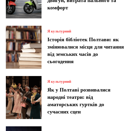
двигун, витрата пального та
комфорт
Я культурний
Історія бібліотек Полтави: як
змінювалися місця для читання
від земських часів до
сьогодення
Я культурний
Як у Полтаві розвивалися
народні театри: від
аматорських гуртків до
сучасних сцен