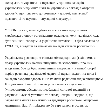
складалася з українських наукових медичних закладів,
українських медичних шкіл та українських закладів охорони
здоров’я, що призвело до розвитку наукової, навчальної,
практичної та науково-популярної літератури.
У 1930-х роках, коли відбувалося жорстоке придушення
українського опору тоталітарним режимом, коли українські села
були знищені голодом, а українська інтелігенція була заслана до
ГУЛАГів, а наукові та навчальні заклади ставали російськими.
Українських урядовців замінили міжнародними фахівцями, а
праці українських вчених вилучили та заборонили про них
згадувати. Усе це було намаганням викреслити з нашої історії
період розвитку української медичної науки, медичних шкіл і
закладів охорони здоров’я. На їх місці радянські під керівництвом
Комуністичної партії почали розвиватися вищі школи
(університети, абсолютно позбавлені світової традиції) та
радянські наукові установи та заклади охорони здоров’я, що
базувалися майже виключно на традиціях російської імперської
медицини. Партійні лідери грубо втручалися в розвиток