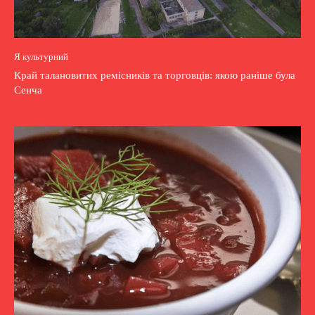
Я культурний
Край талановитих ремісників та торговців: якою раніше була
Сенча