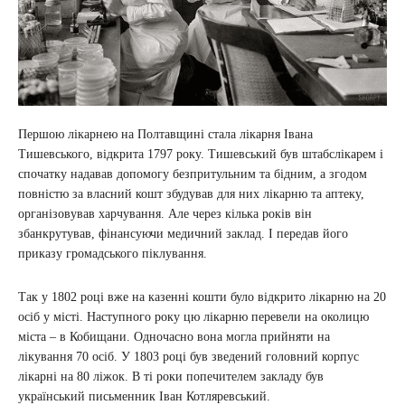
Першою лікарнею на Полтавщині стала лікарня Івана
Тишевського, відкрита 1797 року. Тишевський був штабслікарем і
спочатку надавав допомогу безпритульним та бідним, а згодом
повністю за власний кошт збудував для них лікарню та аптеку,
організовував харчування. Але через кілька років він
збанкрутував, фінансуючи медичний заклад. І передав його
приказу громадського піклування.
Так у 1802 році вже на казенні кошти було відкрито лікарню на 20
осіб у місті. Наступного року цю лікарню перевели на околицю
міста – в Кобищани. Одночасно вона могла прийняти на
лікування 70 осіб. У 1803 році був зведений головний корпус
лікарні на 80 ліжок. В ті роки попечителем закладу був
український письменник Іван Котляревський.