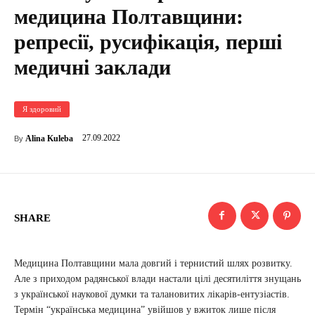
медицина Полтавщини:
репресії, русифікація, перші
медичні заклади
Я здоровий
27.09.2022
Alina Kuleba
By
SHARE
Медицина Полтавщини мала довгий і тернистий шлях розвитку.
Але з приходом радянської влади настали цілі десятиліття знущань
з української наукової думки та талановитих лікарів-ентузіастів.
Термін “українська медицина” увійшов у вжиток лише після