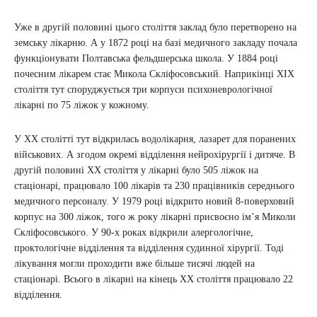
Уже в другій половині цього століття заклад було перетворено на
земську лікарню. А у 1872 році на базі медичного закладу почала
функціонувати Полтавська фельдшерська школа. У 1884 році
почесним лікарем стає Микола Скліфосовський. Наприкінці ХІХ
століття тут споруджується три корпуси психоневрологічної
лікарні по 75 ліжок у кожному.
У ХХ столітті тут відкрилась водолікарня, лазарет для поранених
військових. А згодом окремі відділення нейрохірургії і дитяче. В
другій половині ХХ століття у лікарні було 505 ліжок на
стаціонарі, працювало 100 лікарів та 230 працівників середнього
медичного персоналу. У 1979 році відкрито новий 8-поверховий
корпус на 300 ліжок, того ж року лікарні присвоєно ім’я Миколи
Скліфосовського. У 90-х роках відкрили алергологічне,
проктологічне відділення та відділення судинної хірургії. Тоді
лікування могли проходити вже більше тисячі людей на
стаціонарі. Всього в лікарні на кінець ХХ століття працювало 22
відділення.